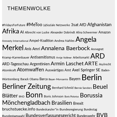
THEMENWOLKE
#MeToo
Afghanistan
3sat
AfD
#FridaysForFuture
(a)Soziale Netzwerke
Afrika
AI
Amazon
Albrecht von Lucke
Alexander Dobrindt
Alina Schwermer
Angela
Ampel-Koalition
Andrea Nahles
Amnesty International
Merkel
Annalena Baerbock
Anis Amri
Annegret
ARD
Antisemitismus
Kramp-Karrenbauer
Arbeitsmarkt
Antje Vollmer
Armin Laschet
ARTE
Argentinien
ARD-Tagesschau
Asylrecht
Atomwaffen
Axel Springer SE
Auswärtiges Amt
Atomkraft
Baden-
Berlin
Bayern
Barca
Württemberg
Barack Obama
Bayer-Monsanto
Berliner Zeitung
Beuel
Bernhard Schmid
Bernie Sanders
Bonn
Borussia
Blätter
Boris Johnson
BND
Boris Pistorius
Mönchengladbach
Brasilien
Brexit
bruchstuecke.info
Bundesregierung
Bundestag
Bundeskanzler*in
BVB
Bundesverfassungsgericht
Bundeswehr
Bundestagswahl