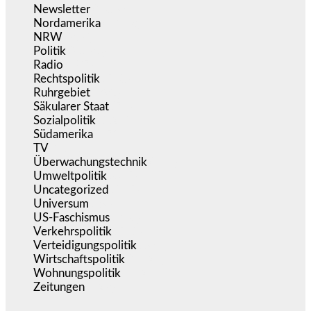
Newsletter
(1.068)
Nordamerika
(1.143)
NRW
(978)
Politik
(9.196)
Radio
(487)
Rechtspolitik
(540)
Ruhrgebiet
(392)
Säkularer Staat
(70)
Sozialpolitik
(1.240)
Südamerika
(471)
TV
(1.717)
Überwachungstechnik
(547)
Umweltpolitik
(645)
Uncategorized
(145)
Universum
(39)
US-Faschismus
(346)
Verkehrspolitik
(541)
Verteidigungspolitik
(684)
Wirtschaftspolitik
(1.125)
Wohnungspolitik
(112)
Zeitungen
(529)