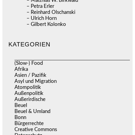
– Matthias W. Birkwald
– Petra Erler
– Reinhard Olschanski
– Ulrich Horn
– Gilbert Kolonko
KATEGORIEN
(Slow-) Food
(57)
Afrika
(508)
Asien / Pazifik
(634)
Asyl und Migration
(297)
Atompolitik
(2)
Außenpolitik
(1.723)
Außerirdische
(39)
Beuel
(526)
Beuel & Umland
(2.461)
Bonn
(640)
Bürgerrechte
(1.681)
Creative Commons
(468)