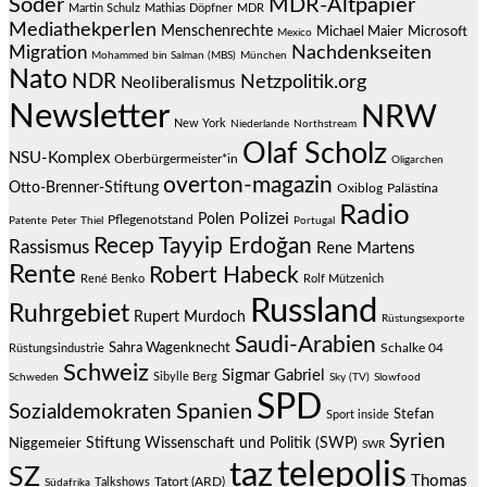
Söder
MDR-Altpapier
Martin Schulz
Mathias Döpfner
MDR
Mediathekperlen
Menschenrechte
Michael Maier
Microsoft
Mexico
Migration
Nachdenkseiten
Mohammed bin Salman (MBS)
München
Nato
NDR
Netzpolitik.org
Neoliberalismus
Newsletter
NRW
New York
Niederlande
Northstream
Olaf Scholz
NSU-Komplex
Oberbürgermeister*in
Oligarchen
overton-magazin
Otto-Brenner-Stiftung
Oxiblog
Palästina
Radio
Polizei
Polen
Pflegenotstand
Patente
Peter Thiel
Portugal
Recep Tayyip Erdoğan
Rassismus
Rene Martens
Rente
Robert Habeck
René Benko
Rolf Mützenich
Russland
Ruhrgebiet
Rupert Murdoch
Rüstungsexporte
Saudi-Arabien
Sahra Wagenknecht
Schalke 04
Rüstungsindustrie
Schweiz
Sigmar Gabriel
Sibylle Berg
Schweden
Sky (TV)
Slowfood
SPD
Spanien
Sozialdemokraten
Stefan
Sport inside
Syrien
Stiftung Wissenschaft und Politik (SWP)
Niggemeier
SWR
telepolis
taz
SZ
Thomas
Talkshows
Tatort (ARD)
Südafrika