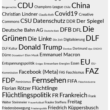
CDU
China
Champions-League
Chile
Bürgerrechte
Covid19
Christian Lindner
Creative
Claudia Roth
CSU
Datenschutz
Der Spiegel
DDR
Commons
Die
DFB
Deutsche Bahn AG
DFL
Deutsche Bank
Grünen
DLF
Die Linke
Digitalisierung
Die Zeit
Donald Trump
DLF Kultur
Dortmund
Donbas
dpa
DSGVO
Emmanuel Macron
Dürre
Elon Musk
Düsseldorf
EU
Entspannungspolitik
Essen
EU-
Erneuerbare Energien
Erdgas
FAZ
Facebook (Meta)
Faschismus
FAS
Kommission
Fernsehen
FDP
FIFA
Feminismus
Fleischindustrie
Flüchtlinge
Florian Rötzer
Flüchtlingspolitik
Frankreich
FR
Frank
Freitag
Frauke Steffens
Walter Steinmeier
Frauenfußball
Friedrich Küppersbusch
Friedensbewegung
Friedenspolitik