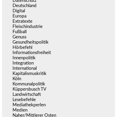
Datenschutz
(381)
Deutschland
(5.059)
Digital
(1.985)
Europa
(3.278)
Extratexte
(201)
Fleischindustrie
(50)
Fußball
(1.518)
Genuss
(1.206)
Gesundheitspolitik
(856)
Hörbefehl
(166)
Informationsfreiheit
(18)
Innenpolitik
(1.927)
Integration
(447)
International
(5.500)
Kapitalismuskritik
(256)
Köln
(340)
Kommunalpolitik
(257)
Küppersbusch TV
(153)
Landwirtschaft
(217)
Lesebefehle
(2.607)
Mediathekperlen
(536)
Medien
(5.363)
Naher/Mittlerer Osten
(828)