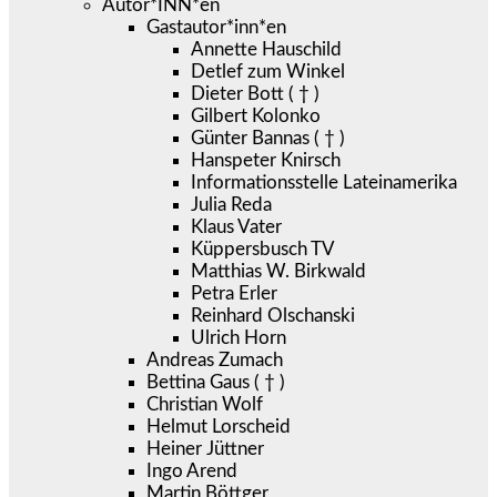
Autor*INN*en
Gastautor*inn*en
Annette Hauschild
Detlef zum Winkel
Dieter Bott ( † )
Gilbert Kolonko
Günter Bannas ( † )
Hanspeter Knirsch
Informationsstelle Lateinamerika
Julia Reda
Klaus Vater
Küppersbusch TV
Matthias W. Birkwald
Petra Erler
Reinhard Olschanski
Ulrich Horn
Andreas Zumach
Bettina Gaus ( † )
Christian Wolf
Helmut Lorscheid
Heiner Jüttner
Ingo Arend
Martin Böttger