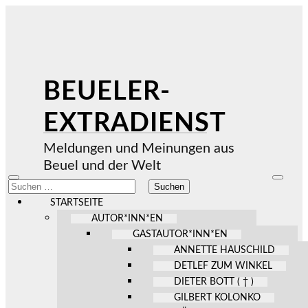
BEUELER-
EXTRADIENST
Meldungen und Meinungen aus
Beuel und der Welt
Mobile-
Suchfel
Suchen
Menü
ein-/au
nach:
ein-/ausblenden
STARTSEITE
AUTOR*INN*EN
GASTAUTOR*INN*EN
ANNETTE HAUSCHILD
DETLEF ZUM WINKEL
DIETER BOTT ( † )
GILBERT KOLONKO