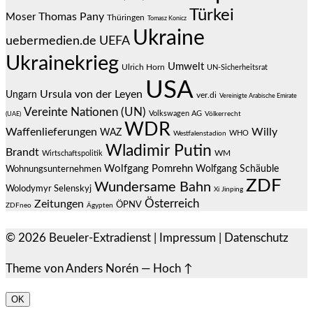
Türkei
Thomas Pany
Moser
Thüringen
Tomasz Konicz
Ukraine
uebermedien.de
UEFA
Ukrainekrieg
Umwelt
Ulrich Horn
UN-Sicherheitsrat
USA
Ursula von der Leyen
Ungarn
ver.di
Vereinigte Arabische Emirate
Vereinte Nationen (UN)
Volkswagen AG
(UAE)
Völkerrecht
WDR
Waffenlieferungen
Willy
WAZ
WHO
Westfalenstadion
Wladimir Putin
Brandt
Wirtschaftspolitik
WM
Wolfgang Pomrehn
Wolfgang Schäuble
Wohnungsunternehmen
ZDF
Wundersame Bahn
Wolodymyr Selenskyj
Xi Jinping
Österreich
Zeitungen
ÖPNV
ZDFneo
Ägypten
© 2026
Beueler-Extradienst
|
Impressum
|
Datenschutz
Theme von
Anders Norén
—
Hoch ↑
OK