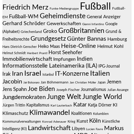
Fußball
Friedrich Merz
Fußball-
Funke-Mediengruppe
Geheimdienste
Fußball-WM
General Anzeiger
EM
Gerhard Schröder
Gewerkschaften
Google
Gianni Infantino
Großbritannien
Groko
Grund &
(Alphabet)
Griechenland
Grundgesetz
Günter Bannas
Hamburg
Freiheitsrechte
Heise-Online
Helmut Kohl
Heiko Maas
Hans Dietrich Genscher
Horst Seehofer
Helmut Schmidt
Heribert Prantl
Indien
Immobilienwirtschaft
Impfungen
Informationsstelle Lateinamerika (ILA)
IPG-Journal
Israel
Italien
Iran
IT-Konzerne
Irak
Istanbul
Jacobin
Jemen
Jan Böhmermann
Japan
Jair Bolsonaro
Jan Christian Müller
Joe Biden
Jens Spahn
Journalismus
Joseph Fischer
Julian Assange
Junge Welt
Jungle World
Jungdemokraten
Katar
KI
Jürgen Trittin
Kapitalismus
Katja Dörner
Karl Lauterbach
Klimawandel
Klimaschutz
Koalitionen
Kolumbien
Köln
Kunst
Künstliche
Kommunalverwaltungen
Krieg
Konrad Adenauer
Landwirtschaft
Markus
Libyen
Intelligenz (KI)
Lucien Favre