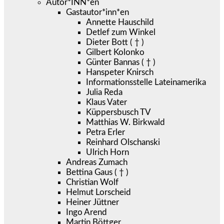
Autor*INN*en
Gastautor*inn*en
Annette Hauschild
Detlef zum Winkel
Dieter Bott ( † )
Gilbert Kolonko
Günter Bannas ( † )
Hanspeter Knirsch
Informationsstelle Lateinamerika
Julia Reda
Klaus Vater
Küppersbusch TV
Matthias W. Birkwald
Petra Erler
Reinhard Olschanski
Ulrich Horn
Andreas Zumach
Bettina Gaus ( † )
Christian Wolf
Helmut Lorscheid
Heiner Jüttner
Ingo Arend
Martin Böttger