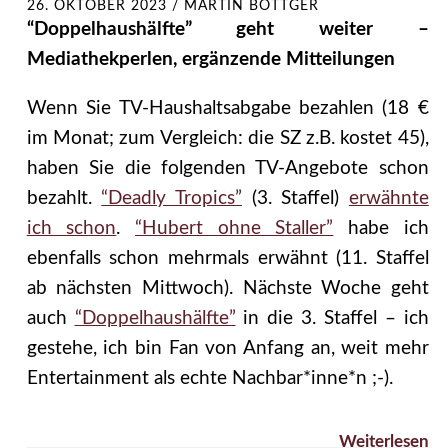
26. OKTOBER 2023
/
MARTIN BÖTTGER
“Doppelhaushälfte” geht weiter –
Mediathekperlen, ergänzende Mitteilungen
Wenn Sie TV-Haushaltsabgabe bezahlen (18 €
im Monat; zum Vergleich: die SZ z.B. kostet 45),
haben Sie die folgenden TV-Angebote schon
bezahlt.
“Deadly Tropics”
(3. Staffel)
erwähnte
ich schon
.
“Hubert ohne Staller”
habe ich
ebenfalls schon mehrmals erwähnt (11. Staffel
ab nächsten Mittwoch). Nächste Woche geht
auch
“Doppelhaushälfte”
in die 3. Staffel – ich
gestehe, ich bin Fan von Anfang an, weit mehr
Entertainment als echte Nachbar*inne*n ;-).
Weiterlesen