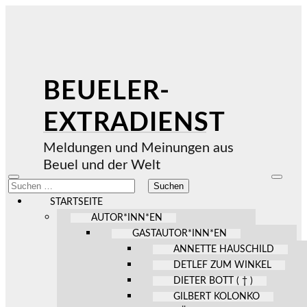
BEUELER-
EXTRADIENST
Meldungen und Meinungen aus
Beuel und der Welt
Mobile-
Suchfel
Suchen
Menü
ein-/au
nach:
ein-/ausblenden
STARTSEITE
AUTOR*INN*EN
GASTAUTOR*INN*EN
ANNETTE HAUSCHILD
DETLEF ZUM WINKEL
DIETER BOTT ( † )
GILBERT KOLONKO