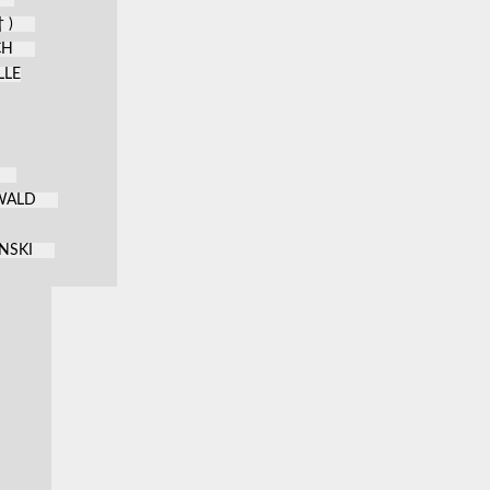
 )
CH
LLE
KWALD
NSKI