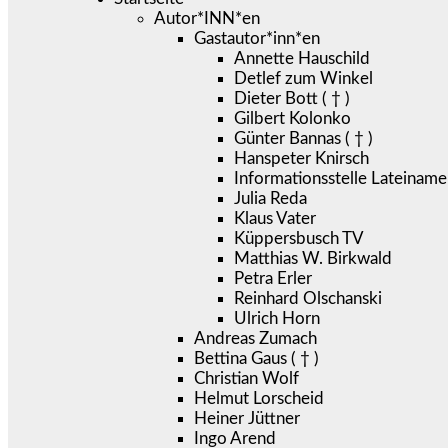
Autor*INN*en
Gastautor*inn*en
Annette Hauschild
Detlef zum Winkel
Dieter Bott ( † )
Gilbert Kolonko
Günter Bannas ( † )
Hanspeter Knirsch
Informationsstelle Lateiname
Julia Reda
Klaus Vater
Küppersbusch TV
Matthias W. Birkwald
Petra Erler
Reinhard Olschanski
Ulrich Horn
Andreas Zumach
Bettina Gaus ( † )
Christian Wolf
Helmut Lorscheid
Heiner Jüttner
Ingo Arend