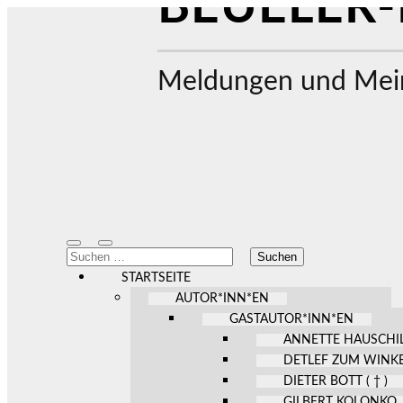
BEUELER-
Meldungen und Mein
Mobile-
Suchfeld
Suchen
Menü
ein-/ausblenden
nach:
ein-/ausblenden
STARTSEITE
AUTOR*INN*EN
GASTAUTOR*INN*EN
ANNETTE HAUSCHI
DETLEF ZUM WINK
DIETER BOTT ( † )
GILBERT KOLONKO