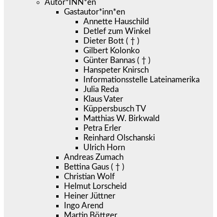
Autor*INN*en
Gastautor*inn*en
Annette Hauschild
Detlef zum Winkel
Dieter Bott ( † )
Gilbert Kolonko
Günter Bannas ( † )
Hanspeter Knirsch
Informationsstelle Lateinamerika
Julia Reda
Klaus Vater
Küppersbusch TV
Matthias W. Birkwald
Petra Erler
Reinhard Olschanski
Ulrich Horn
Andreas Zumach
Bettina Gaus ( † )
Christian Wolf
Helmut Lorscheid
Heiner Jüttner
Ingo Arend
Martin Böttger