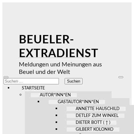
BEUELER-
EXTRADIENST
Meldungen und Meinungen aus
Beuel und der Welt
Mobile-
Suchfel
Suchen
Menü
ein-/au
nach:
ein-/ausblenden
STARTSEITE
AUTOR*INN*EN
GASTAUTOR*INN*EN
ANNETTE HAUSCHILD
DETLEF ZUM WINKEL
DIETER BOTT ( † )
GILBERT KOLONKO