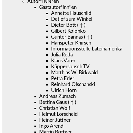
Autor*INN*en
Gastautor*inn*en
Annette Hauschild
Detlef zum Winkel
Dieter Bott ( † )
Gilbert Kolonko
Günter Bannas ( † )
Hanspeter Knirsch
Informationsstelle Lateinamerika
Julia Reda
Klaus Vater
Küppersbusch TV
Matthias W. Birkwald
Petra Erler
Reinhard Olschanski
Ulrich Horn
Andreas Zumach
Bettina Gaus ( † )
Christian Wolf
Helmut Lorscheid
Heiner Jüttner
Ingo Arend
Martin Böttger