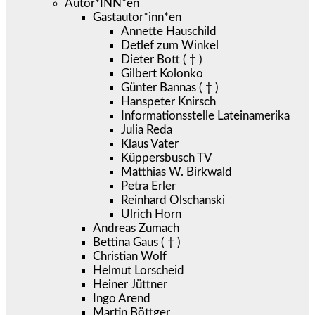
Autor*INN*en
Gastautor*inn*en
Annette Hauschild
Detlef zum Winkel
Dieter Bott ( † )
Gilbert Kolonko
Günter Bannas ( † )
Hanspeter Knirsch
Informationsstelle Lateinamerika
Julia Reda
Klaus Vater
Küppersbusch TV
Matthias W. Birkwald
Petra Erler
Reinhard Olschanski
Ulrich Horn
Andreas Zumach
Bettina Gaus ( † )
Christian Wolf
Helmut Lorscheid
Heiner Jüttner
Ingo Arend
Martin Böttger