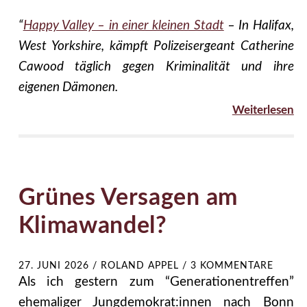
“
Happy Valley – in einer kleinen Stadt
– In Halifax,
West Yorkshire, kämpft Polizeisergeant Catherine
Cawood täglich gegen Kriminalität und ihre
eigenen Dämonen.
Weiterlesen
Grünes Versagen am
Klimawandel?
27. JUNI 2026
/
ROLAND APPEL
/
3 KOMMENTARE
Als ich gestern zum “Generationentreffen”
ehemaliger Jungdemokrat:innen nach Bonn