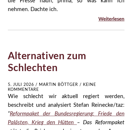
die Fresse haun, prima, so was kann ich
nehmen. Dachte ich.
Weiterlesen
Alternativen zum
Schlechten
5. JULI 2026
/
MARTIN BÖTTGER
/
KEINE
KOMMENTARE
Wie schlecht wir aktuell regiert werden,
beschreibt und analysiert Stefan Reinecke/taz:
“
Reformpaket der Bundesregierung: Friede den
Palästen, Krieg den Hütten
– Das Reformpaket