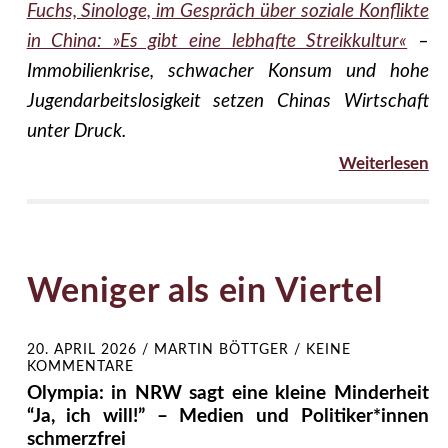
Fuchs, Sinologe, im Gespräch über soziale Konflikte
in China: »Es gibt eine lebhafte Streikkultur«
–
Immobilienkrise, schwacher Konsum und hohe
Jugendarbeitslosigkeit setzen Chinas Wirtschaft
unter Druck.
Weiterlesen
Weniger als ein Viertel
20. APRIL 2026
/
MARTIN BÖTTGER
/
KEINE
KOMMENTARE
Olympia: in NRW sagt eine kleine Minderheit
“Ja, ich will!” – Medien und Politiker*innen
schmerzfrei