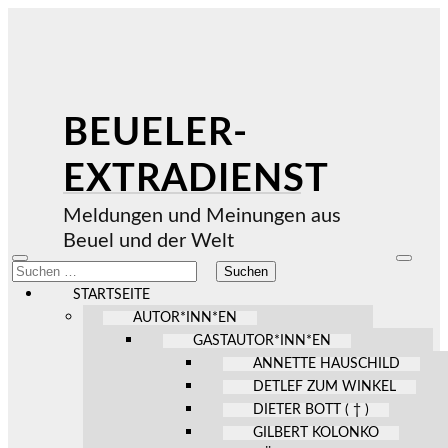
BEUELER-
EXTRADIENST
Meldungen und Meinungen aus
Beuel und der Welt
Mobile-
Suchfel
Suchen
Menü
ein-/au
nach:
ein-/ausblenden
STARTSEITE
AUTOR*INN*EN
GASTAUTOR*INN*EN
ANNETTE HAUSCHILD
DETLEF ZUM WINKEL
DIETER BOTT ( † )
GILBERT KOLONKO