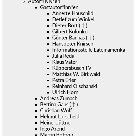
Autor*INN*en
Gastautor*inn*en
Annette Hauschild
Detlef zum Winkel
Dieter Bott ( † )
Gilbert Kolonko
Günter Bannas ( † )
Hanspeter Knirsch
Informationsstelle Lateinamerika
Julia Reda
Klaus Vater
Küppersbusch TV
Matthias W. Birkwald
Petra Erler
Reinhard Olschanski
Ulrich Horn
Andreas Zumach
Bettina Gaus ( † )
Christian Wolf
Helmut Lorscheid
Heiner Jüttner
Ingo Arend
Martin Böttger