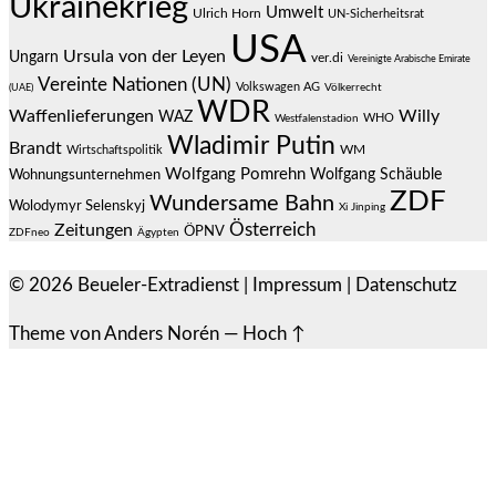
Ukrainekrieg
Umwelt
Ulrich Horn
UN-Sicherheitsrat
USA
Ursula von der Leyen
Ungarn
ver.di
Vereinigte Arabische Emirate
Vereinte Nationen (UN)
Volkswagen AG
(UAE)
Völkerrecht
WDR
Waffenlieferungen
Willy
WAZ
WHO
Westfalenstadion
Wladimir Putin
Brandt
Wirtschaftspolitik
WM
Wolfgang Pomrehn
Wolfgang Schäuble
Wohnungsunternehmen
ZDF
Wundersame Bahn
Wolodymyr Selenskyj
Xi Jinping
Österreich
Zeitungen
ÖPNV
ZDFneo
Ägypten
© 2026
Beueler-Extradienst
|
Impressum
|
Datenschutz
Theme von
Anders Norén
—
Hoch ↑