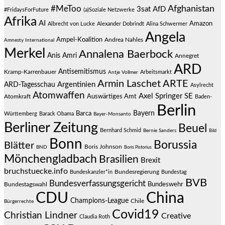
#MeToo
Afghanistan
3sat
AfD
#FridaysForFuture
(a)Soziale Netzwerke
Afrika
AI
Amazon
Albrecht von Lucke
Alexander Dobrindt
Alina Schwermer
Angela
Ampel-Koalition
Andrea Nahles
Amnesty International
Merkel
Annalena Baerbock
Anis Amri
Annegret
ARD
Antisemitismus
Kramp-Karrenbauer
Arbeitsmarkt
Antje Vollmer
Armin Laschet
ARTE
Argentinien
ARD-Tagesschau
Asylrecht
Atomwaffen
Axel Springer SE
Auswärtiges Amt
Atomkraft
Baden-
Berlin
Bayern
Barca
Württemberg
Barack Obama
Bayer-Monsanto
Berliner Zeitung
Beuel
Bernhard Schmid
Bernie Sanders
Bild
Bonn
Borussia
Blätter
Boris Johnson
BND
Boris Pistorius
Mönchengladbach
Brasilien
Brexit
bruchstuecke.info
Bundesregierung
Bundestag
Bundeskanzler*in
BVB
Bundesverfassungsgericht
Bundeswehr
Bundestagswahl
CDU
China
Champions-League
Chile
Bürgerrechte
Covid19
Christian Lindner
Creative
Claudia Roth