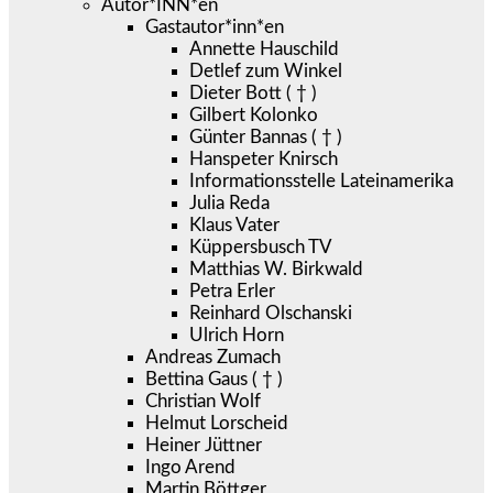
Autor*INN*en
Gastautor*inn*en
Annette Hauschild
Detlef zum Winkel
Dieter Bott ( † )
Gilbert Kolonko
Günter Bannas ( † )
Hanspeter Knirsch
Informationsstelle Lateinamerika
Julia Reda
Klaus Vater
Küppersbusch TV
Matthias W. Birkwald
Petra Erler
Reinhard Olschanski
Ulrich Horn
Andreas Zumach
Bettina Gaus ( † )
Christian Wolf
Helmut Lorscheid
Heiner Jüttner
Ingo Arend
Martin Böttger