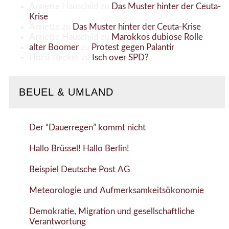
Annette Hauschild
zu
Das Muster hinter der Ceuta-
Krise
Annette
zu
Das Muster hinter der Ceuta-Krise
Annette Hauschild
zu
Marokkos dubiose Rolle
alter Boomer
zu
Protest gegen Palantir
Horst Becker
zu
Isch over SPD?
BEUEL & UMLAND
Der “Dauerregen” kommt nicht
Hallo Brüssel! Hallo Berlin!
Beispiel Deutsche Post AG
Meteorologie und Aufmerksamkeitsökonomie
Demokratie, Migration und gesellschaftliche
Verantwortung