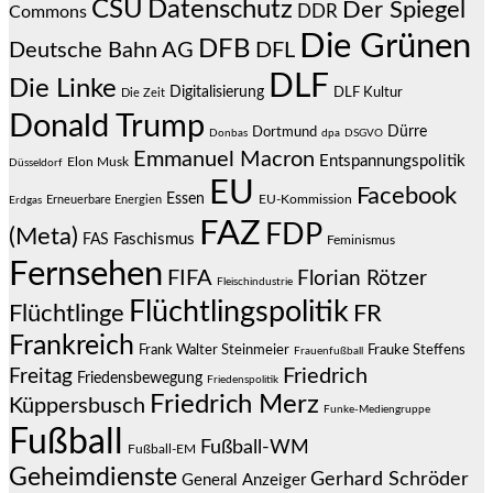
CSU
Datenschutz
Der Spiegel
DDR
Commons
Die Grünen
DFB
Deutsche Bahn AG
DFL
DLF
Die Linke
Digitalisierung
DLF Kultur
Die Zeit
Donald Trump
Dürre
Dortmund
Donbas
dpa
DSGVO
Emmanuel Macron
Entspannungspolitik
Elon Musk
Düsseldorf
EU
Facebook
Essen
EU-Kommission
Erneuerbare Energien
Erdgas
FAZ
FDP
(Meta)
Faschismus
FAS
Feminismus
Fernsehen
FIFA
Florian Rötzer
Fleischindustrie
Flüchtlingspolitik
Flüchtlinge
FR
Frankreich
Frauke Steffens
Frank Walter Steinmeier
Frauenfußball
Friedrich
Freitag
Friedensbewegung
Friedenspolitik
Friedrich Merz
Küppersbusch
Funke-Mediengruppe
Fußball
Fußball-WM
Fußball-EM
Geheimdienste
Gerhard Schröder
General Anzeiger