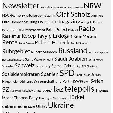
Newsletter
NRW
New York
Niederlande
Northstream
Olaf Scholz
NSU-Komplex
Oberbürgermeister*in
Oligarchen
overton-magazin
Otto-Brenner-Stiftung
Oxiblog
Palästina
Radio
Polizei
Polen
Pflegenotstand
Patente
Peter Thiel
Portugal
Recep Tayyip Erdoğan
Rassismus
Rene Martens
Rente
Robert Habeck
René Benko
Rolf Mützenich
Russland
Ruhrgebiet
Rupert Murdoch
Rüstungsexporte
Saudi-Arabien
Sahra Wagenknecht
Schalke 04
Rüstungsindustrie
Schweiz
Sigmar Gabriel
Sibylle Berg
Schweden
Sky (TV)
Slowfood
SPD
Spanien
Sozialdemokraten
Stefan
Sport inside
Syrien
Stiftung Wissenschaft und Politik (SWP)
Niggemeier
SWR
telepolis
taz
SZ
Thomas
Talkshows
Tatort (ARD)
Südafrika
Türkei
Thomas Pany
Moser
Thüringen
Tomasz Konicz
Ukraine
uebermedien.de
UEFA