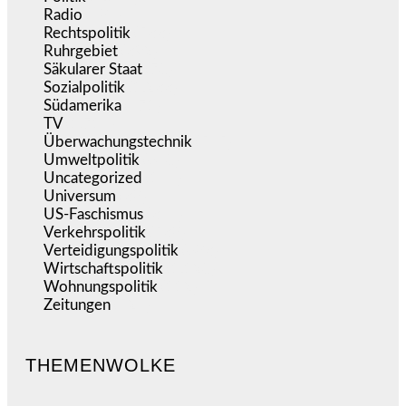
Radio
(484)
Rechtspolitik
(533)
Ruhrgebiet
(392)
Säkularer Staat
(70)
Sozialpolitik
(1.233)
Südamerika
(471)
TV
(1.714)
Überwachungstechnik
(545)
Umweltpolitik
(640)
Uncategorized
(144)
Universum
(38)
US-Faschismus
(344)
Verkehrspolitik
(538)
Verteidigungspolitik
(683)
Wirtschaftspolitik
(1.120)
Wohnungspolitik
(112)
Zeitungen
(524)
THEMENWOLKE