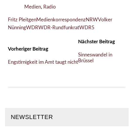
Medien
,
Radio
Fritz Pleitgen
Medienkorrespondenz
NRW
Volker
Nünning
WDR
WDR-Rundfunkrat
WDR5
Nächster Beitrag
Vorheriger Beitrag
Sinneswandel in
Brüssel
Engstirnigkeit im Amt taugt nicht
NEWSLETTER