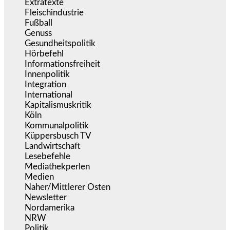
Extratexte
(199)
Fleischindustrie
(50)
Fußball
(1.518)
Genuss
(1.206)
Gesundheitspolitik
(852)
Hörbefehl
(166)
Informationsfreiheit
(16)
Innenpolitik
(1.922)
Integration
(443)
International
(5.496)
Kapitalismuskritik
(254)
Köln
(338)
Kommunalpolitik
(255)
Küppersbusch TV
(153)
Landwirtschaft
(216)
Lesebefehle
(2.605)
Mediathekperlen
(536)
Medien
(5.355)
Naher/Mittlerer Osten
(828)
Newsletter
(1.068)
Nordamerika
(1.141)
NRW
(977)
Politik
(9.188)