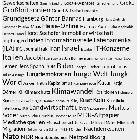
Groko
Gewerkschaften
Google (Alphabet)
Griechenland
Gianni Infantino
Großbritannien
Grund & Freiheitsrechte
Grundgesetz
Günter Bannas
Hamburg
Hans Dietrich
Heise-Online
Helmut Kohl
Heiko Maas
Genscher
Helmut Schmidt
Immobilienwirtschaft
Horst Seehofer
Heribert Prantl
Indien
Informationsstelle Lateinamerika
Impfungen
Israel
Iran
IT-Konzerne
(ILA)
Irak
IPG-Journal
Istanbul
Italien
Jacobin
Jan Böhmermann
Japan
Jair Bolsonaro
Jan Christian Müller
Joe Biden
Jemen
Jens Spahn
Journalismus
Joseph Fischer
Junge Welt
Jungle
Jungdemokraten
Julian Assange
World
Katar
Jürgen Trittin
Kapitalismus
Katja
Karl Lauterbach
Klimawandel
KI
Klimaschutz
Dörner
Koalitionen
Kolumbien
Köln
Kunst
Künstliche
Kommunalverwaltungen
Krieg
Konrad Adenauer
Landwirtschaft
Markus
Libyen
Intelligenz (KI)
Lucien Favre
Söder
MDR-Altpapier
Martin Schulz
Mathias Döpfner
MDR
Mediathekperlen
Menschenrechte
Michael Maier
Microsoft
Mexico
Migration
Nachdenkseiten
Mohammed bin Salman (MBS)
München
Nato
NDR
Netzpolitik.org
Neoliberalismus