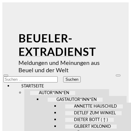
BEUELER-
EXTRADIENST
Meldungen und Meinungen aus
Beuel und der Welt
Mobile-
Suchfel
Suchen
Menü
ein-/au
nach:
ein-/ausblenden
STARTSEITE
AUTOR*INN*EN
GASTAUTOR*INN*EN
ANNETTE HAUSCHILD
DETLEF ZUM WINKEL
DIETER BOTT ( † )
GILBERT KOLONKO