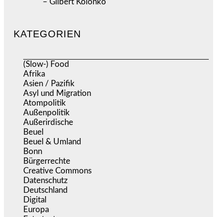
– Gilbert Kolonko
KATEGORIEN
(Slow-) Food
(57)
Afrika
(508)
Asien / Pazifik
(634)
Asyl und Migration
(295)
Atompolitik
(1)
Außenpolitik
(1.721)
Außerirdische
(39)
Beuel
(525)
Beuel & Umland
(2.457)
Bonn
(637)
Bürgerrechte
(1.673)
Creative Commons
(466)
Datenschutz
(379)
Deutschland
(5.051)
Digital
(1.978)
Europa
(3.274)