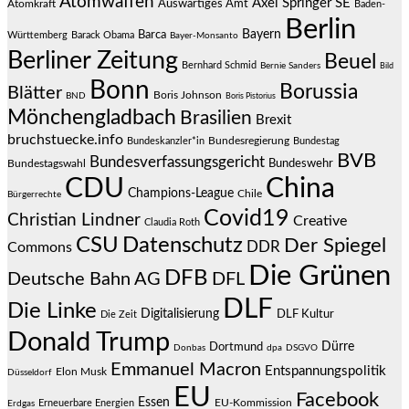
Atomwaffen
Axel Springer SE
Auswärtiges Amt
Atomkraft
Baden-
Berlin
Bayern
Barca
Württemberg
Barack Obama
Bayer-Monsanto
Berliner Zeitung
Beuel
Bernhard Schmid
Bernie Sanders
Bild
Bonn
Borussia
Blätter
Boris Johnson
BND
Boris Pistorius
Mönchengladbach
Brasilien
Brexit
bruchstuecke.info
Bundesregierung
Bundestag
Bundeskanzler*in
BVB
Bundesverfassungsgericht
Bundeswehr
Bundestagswahl
CDU
China
Champions-League
Chile
Bürgerrechte
Covid19
Christian Lindner
Creative
Claudia Roth
CSU
Datenschutz
Der Spiegel
DDR
Commons
Die Grünen
DFB
Deutsche Bahn AG
DFL
DLF
Die Linke
Digitalisierung
DLF Kultur
Die Zeit
Donald Trump
Dürre
Dortmund
Donbas
dpa
DSGVO
Emmanuel Macron
Entspannungspolitik
Elon Musk
Düsseldorf
EU
Facebook
Essen
EU-Kommission
Erneuerbare Energien
Erdgas