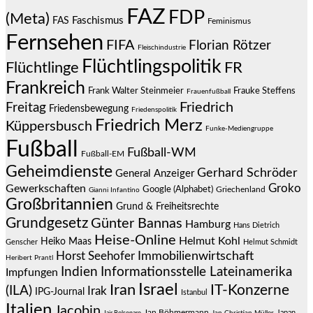
FAZ
FDP
(Meta)
Faschismus
FAS
Feminismus
Fernsehen
FIFA
Florian Rötzer
Fleischindustrie
Flüchtlingspolitik
Flüchtlinge
FR
Frankreich
Frauke Steffens
Frank Walter Steinmeier
Frauenfußball
Friedrich
Freitag
Friedensbewegung
Friedenspolitik
Friedrich Merz
Küppersbusch
Funke-Mediengruppe
Fußball
Fußball-WM
Fußball-EM
Geheimdienste
Gerhard Schröder
General Anzeiger
Groko
Gewerkschaften
Google (Alphabet)
Griechenland
Gianni Infantino
Großbritannien
Grund & Freiheitsrechte
Grundgesetz
Günter Bannas
Hamburg
Hans Dietrich
Heise-Online
Helmut Kohl
Heiko Maas
Genscher
Helmut Schmidt
Immobilienwirtschaft
Horst Seehofer
Heribert Prantl
Indien
Informationsstelle Lateinamerika
Impfungen
Israel
Iran
IT-Konzerne
(ILA)
Irak
IPG-Journal
Istanbul
Italien
Jacobin
Jan Böhmermann
Japan