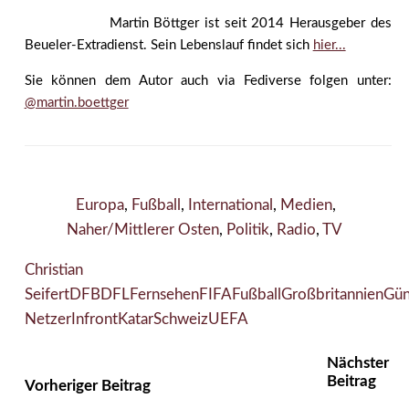
Martin Böttger ist seit 2014 Herausgeber des
Beueler-Extradienst. Sein Lebenslauf findet sich
hier...
Sie können dem Autor auch via Fediverse folgen unter:
@martin.boettger
Europa
,
Fußball
,
International
,
Medien
,
Naher/Mittlerer Osten
,
Politik
,
Radio
,
TV
Christian
Seifert
DFB
DFL
Fernsehen
FIFA
Fußball
Großbritannien
Gün
Netzer
Infront
Katar
Schweiz
UEFA
Nächster
Beitrag
Vorheriger Beitrag