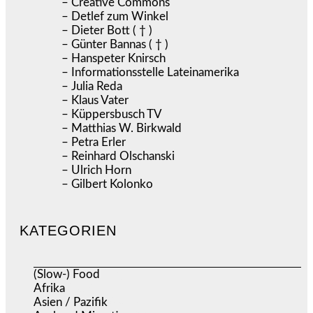
– Creative Commons
– Detlef zum Winkel
– Dieter Bott ( † )
– Günter Bannas ( † )
– Hanspeter Knirsch
– Informationsstelle Lateinamerika
– Julia Reda
– Klaus Vater
– Küppersbusch TV
– Matthias W. Birkwald
– Petra Erler
– Reinhard Olschanski
– Ulrich Horn
– Gilbert Kolonko
KATEGORIEN
(Slow-) Food
(57)
Afrika
(508)
Asien / Pazifik
(634)