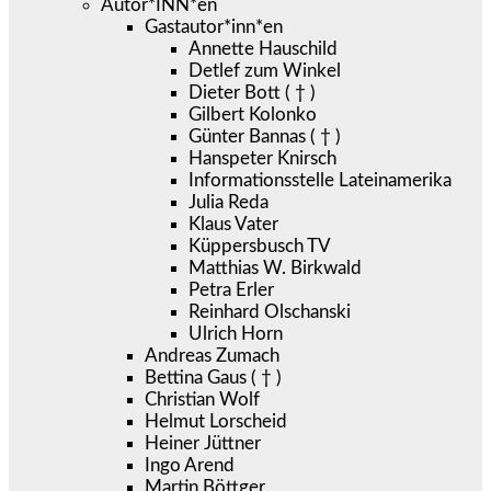
Autor*INN*en
Gastautor*inn*en
Annette Hauschild
Detlef zum Winkel
Dieter Bott ( † )
Gilbert Kolonko
Günter Bannas ( † )
Hanspeter Knirsch
Informationsstelle Lateinamerika
Julia Reda
Klaus Vater
Küppersbusch TV
Matthias W. Birkwald
Petra Erler
Reinhard Olschanski
Ulrich Horn
Andreas Zumach
Bettina Gaus ( † )
Christian Wolf
Helmut Lorscheid
Heiner Jüttner
Ingo Arend
Martin Böttger