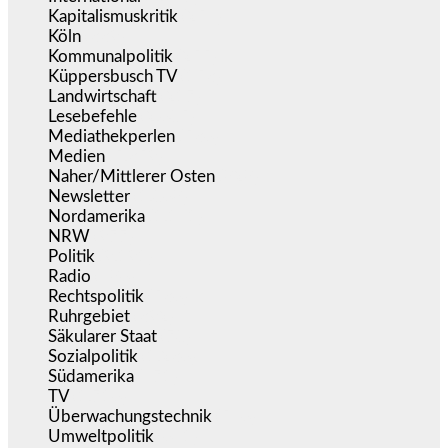
Kapitalismuskritik
(254)
Köln
(339)
Kommunalpolitik
(255)
Küppersbusch TV
(153)
Landwirtschaft
(217)
Lesebefehle
(2.605)
Mediathekperlen
(536)
Medien
(5.359)
Naher/Mittlerer Osten
(828)
Newsletter
(1.068)
Nordamerika
(1.141)
NRW
(977)
Politik
(9.191)
Radio
(486)
Rechtspolitik
(536)
Ruhrgebiet
(392)
Säkularer Staat
(70)
Sozialpolitik
(1.236)
Südamerika
(471)
TV
(1.716)
Überwachungstechnik
(546)
Umweltpolitik
(641)