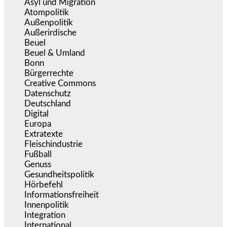
Asyl und Migration
(296)
Atompolitik
(1)
Außenpolitik
(1.721)
Außerirdische
(39)
Beuel
(525)
Beuel & Umland
(2.458)
Bonn
(637)
Bürgerrechte
(1.676)
Creative Commons
(467)
Datenschutz
(380)
Deutschland
(5.054)
Digital
(1.982)
Europa
(3.275)
Extratexte
(201)
Fleischindustrie
(50)
Fußball
(1.518)
Genuss
(1.206)
Gesundheitspolitik
(853)
Hörbefehl
(166)
Informationsfreiheit
(17)
Innenpolitik
(1.925)
Integration
(445)
International
(5.497)