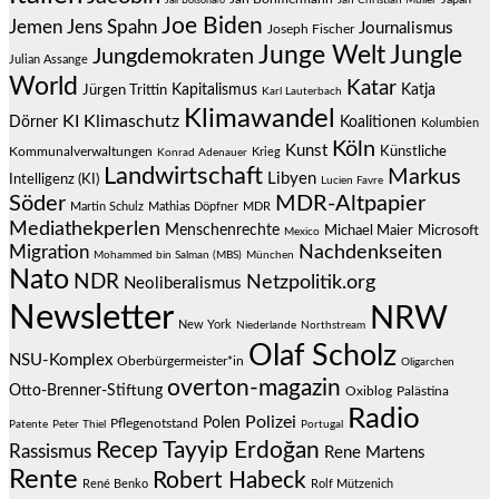
Jair Bolsonaro
Jan Christian Müller
Joe Biden
Jemen
Jens Spahn
Journalismus
Joseph Fischer
Junge Welt
Jungle
Jungdemokraten
Julian Assange
World
Katar
Jürgen Trittin
Kapitalismus
Katja
Karl Lauterbach
Klimawandel
KI
Klimaschutz
Dörner
Koalitionen
Kolumbien
Köln
Kunst
Künstliche
Kommunalverwaltungen
Krieg
Konrad Adenauer
Landwirtschaft
Markus
Libyen
Intelligenz (KI)
Lucien Favre
Söder
MDR-Altpapier
Martin Schulz
Mathias Döpfner
MDR
Mediathekperlen
Menschenrechte
Michael Maier
Microsoft
Mexico
Migration
Nachdenkseiten
Mohammed bin Salman (MBS)
München
Nato
NDR
Netzpolitik.org
Neoliberalismus
Newsletter
NRW
New York
Niederlande
Northstream
Olaf Scholz
NSU-Komplex
Oberbürgermeister*in
Oligarchen
overton-magazin
Otto-Brenner-Stiftung
Oxiblog
Palästina
Radio
Polizei
Polen
Pflegenotstand
Patente
Peter Thiel
Portugal
Recep Tayyip Erdoğan
Rassismus
Rene Martens
Rente
Robert Habeck
René Benko
Rolf Mützenich