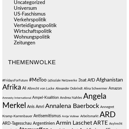
Uncategorized
(144)
Universum
(39)
US-Faschismus
(344)
Verkehrspolitik
(539)
Verteidigungspolitik
(683)
Wirtschaftspolitik
(1.121)
Wohnungspolitik
(112)
Zeitungen
(526)
THEMENWOLKE
#MeToo
Afghanistan
3sat
AfD
#FridaysForFuture
(a)Soziale Netzwerke
Afrika
AI
Amazon
Albrecht von Lucke
Alexander Dobrindt
Alina Schwermer
Angela
Ampel-Koalition
Andrea Nahles
Amnesty International
Merkel
Annalena Baerbock
Anis Amri
Annegret
ARD
Antisemitismus
Kramp-Karrenbauer
Arbeitsmarkt
Antje Vollmer
Armin Laschet
ARTE
Argentinien
ARD-Tagesschau
Asylrecht