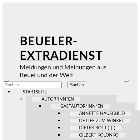
BEUELER-
EXTRADIENST
Meldungen und Meinungen aus
Beuel und der Welt
Mobile-
Suchfel
Suchen
Menü
ein-/au
nach:
ein-/ausblenden
STARTSEITE
AUTOR*INN*EN
GASTAUTOR*INN*EN
ANNETTE HAUSCHILD
DETLEF ZUM WINKEL
DIETER BOTT ( † )
GILBERT KOLONKO