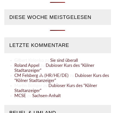
DIESE WOCHE MEISTGELESEN
LETZTE KOMMENTARE
Gilbert Kolonko
zu
Sie sind überall
Roland Appel
zu
Dubioser Kurs des “Kölner
Stadtanzeiger”
CM Felsberg 🚴 (HR/HE/DE)
zu
Dubioser Kurs des
“Kölner Stadtanzeiger”
Martin Böttger
zu
Dubioser Kurs des “Kölner
Stadtanzeiger”
MCSE
zu
Sachsen-Anhalt
BEUEL & UMLAND