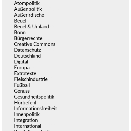
Atompolitik
(2)
Außenpolitik
(1.723)
Außerirdische
(39)
Beuel
(526)
Beuel & Umland
(2.460)
Bonn
(639)
Bürgerrechte
(1.680)
Creative Commons
(468)
Datenschutz
(381)
Deutschland
(5.058)
Digital
(1.985)
Europa
(3.278)
Extratexte
(201)
Fleischindustrie
(50)
Fußball
(1.518)
Genuss
(1.206)
Gesundheitspolitik
(855)
Hörbefehl
(166)
Informationsfreiheit
(18)
Innenpolitik
(1.927)
Integration
(446)
International
(5.500)