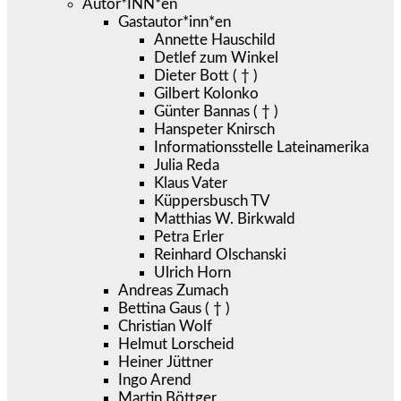
Autor*INN*en
Gastautor*inn*en
Annette Hauschild
Detlef zum Winkel
Dieter Bott ( † )
Gilbert Kolonko
Günter Bannas ( † )
Hanspeter Knirsch
Informationsstelle Lateinamerika
Julia Reda
Klaus Vater
Küppersbusch TV
Matthias W. Birkwald
Petra Erler
Reinhard Olschanski
Ulrich Horn
Andreas Zumach
Bettina Gaus ( † )
Christian Wolf
Helmut Lorscheid
Heiner Jüttner
Ingo Arend
Martin Böttger