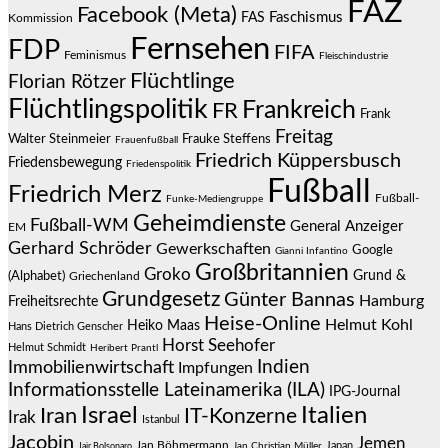
FAZ
Facebook (Meta)
Faschismus
FAS
Kommission
Fernsehen
FDP
FIFA
Feminismus
Fleischindustrie
Flüchtlinge
Florian Rötzer
Flüchtlingspolitik
Frankreich
FR
Frank
Freitag
Frauke Steffens
Walter Steinmeier
Frauenfußball
Friedrich Küppersbusch
Friedensbewegung
Friedenspolitik
Fußball
Friedrich Merz
Fußball-
Funke-Mediengruppe
Geheimdienste
Fußball-WM
General Anzeiger
EM
Gerhard Schröder
Gewerkschaften
Google
Gianni Infantino
Großbritannien
Groko
Grund &
(Alphabet)
Griechenland
Grundgesetz
Günter Bannas
Hamburg
Freiheitsrechte
Heise-Online
Helmut Kohl
Heiko Maas
Hans Dietrich Genscher
Horst Seehofer
Helmut Schmidt
Heribert Prantl
Indien
Immobilienwirtschaft
Impfungen
Informationsstelle Lateinamerika (ILA)
IPG-Journal
Israel
Italien
Iran
IT-Konzerne
Irak
Istanbul
Jacobin
Jemen
Jan Böhmermann
Japan
Jair Bolsonaro
Jan Christian Müller