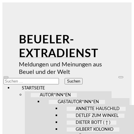
BEUELER-
EXTRADIENST
Meldungen und Meinungen aus
Beuel und der Welt
Mobile-
Suchfel
Suchen
Menü
ein-/au
nach:
ein-/ausblenden
STARTSEITE
AUTOR*INN*EN
GASTAUTOR*INN*EN
ANNETTE HAUSCHILD
DETLEF ZUM WINKEL
DIETER BOTT ( † )
GILBERT KOLONKO