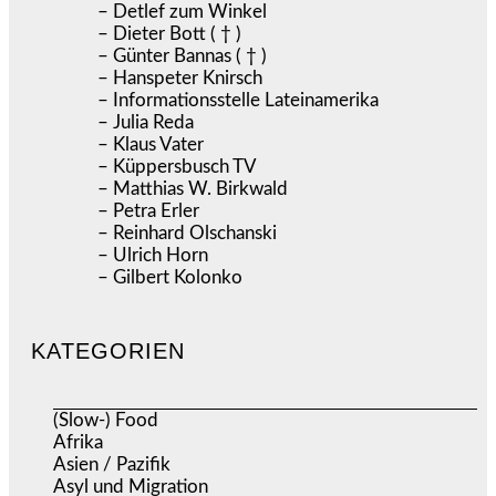
– Detlef zum Winkel
– Dieter Bott ( † )
– Günter Bannas ( † )
– Hanspeter Knirsch
– Informationsstelle Lateinamerika
– Julia Reda
– Klaus Vater
– Küppersbusch TV
– Matthias W. Birkwald
– Petra Erler
– Reinhard Olschanski
– Ulrich Horn
– Gilbert Kolonko
KATEGORIEN
(Slow-) Food
(57)
Afrika
(508)
Asien / Pazifik
(634)
Asyl und Migration
(297)