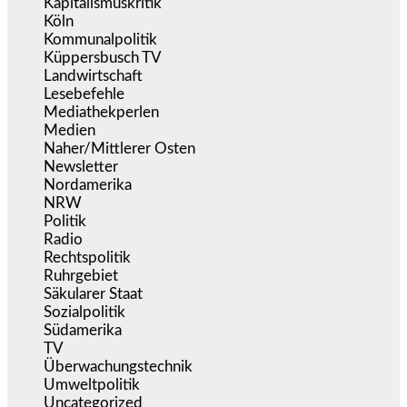
Kapitalismuskritik
(256)
Köln
(340)
Kommunalpolitik
(256)
Küppersbusch TV
(153)
Landwirtschaft
(217)
Lesebefehle
(2.607)
Mediathekperlen
(536)
Medien
(5.363)
Naher/Mittlerer Osten
(828)
Newsletter
(1.068)
Nordamerika
(1.143)
NRW
(978)
Politik
(9.195)
Radio
(487)
Rechtspolitik
(539)
Ruhrgebiet
(392)
Säkularer Staat
(70)
Sozialpolitik
(1.239)
Südamerika
(471)
TV
(1.717)
Überwachungstechnik
(547)
Umweltpolitik
(644)
Uncategorized
(144)