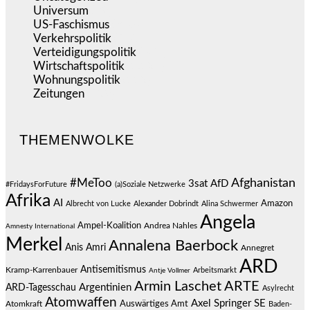
Universum
(39)
US-Faschismus
(346)
Verkehrspolitik
(540)
Verteidigungspolitik
(684)
Wirtschaftspolitik
(1.125)
Wohnungspolitik
(112)
Zeitungen
(529)
THEMENWOLKE
#MeToo
Afghanistan
3sat
AfD
#FridaysForFuture
(a)Soziale Netzwerke
Afrika
AI
Amazon
Albrecht von Lucke
Alexander Dobrindt
Alina Schwermer
Angela
Ampel-Koalition
Andrea Nahles
Amnesty International
Merkel
Annalena Baerbock
Anis Amri
Annegret
ARD
Antisemitismus
Kramp-Karrenbauer
Arbeitsmarkt
Antje Vollmer
Armin Laschet
ARTE
Argentinien
ARD-Tagesschau
Asylrecht
Atomwaffen
Axel Springer SE
Auswärtiges Amt
Atomkraft
Baden-