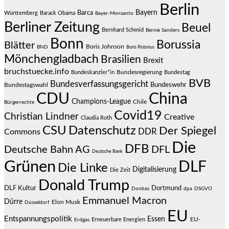
Berlin
Bayern
Barca
Württemberg
Barack Obama
Bayer-Monsanto
Berliner Zeitung
Beuel
Bernhard Schmid
Bernie Sanders
Bonn
Borussia
Blätter
Boris Johnson
BND
Boris Pistorius
Mönchengladbach
Brasilien
Brexit
bruchstuecke.info
Bundesregierung
Bundestag
Bundeskanzler*in
BVB
Bundesverfassungsgericht
Bundeswehr
Bundestagswahl
CDU
China
Champions-League
Chile
Bürgerrechte
Covid19
Christian Lindner
Creative
Claudia Roth
CSU
Datenschutz
Der Spiegel
DDR
Commons
Die
DFB
Deutsche Bahn AG
DFL
Deutsche Bank
Grünen
DLF
Die Linke
Digitalisierung
Die Zeit
Donald Trump
DLF Kultur
Dortmund
Donbas
dpa
DSGVO
Emmanuel Macron
Dürre
Elon Musk
Düsseldorf
EU
Entspannungspolitik
Essen
EU-
Erneuerbare Energien
Erdgas