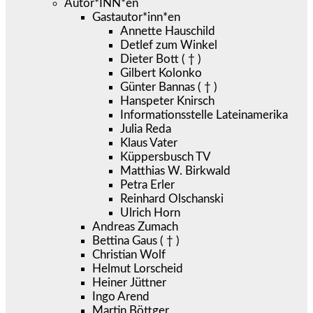
Autor*INN*en
Gastautor*inn*en
Annette Hauschild
Detlef zum Winkel
Dieter Bott ( † )
Gilbert Kolonko
Günter Bannas ( † )
Hanspeter Knirsch
Informationsstelle Lateinamerika
Julia Reda
Klaus Vater
Küppersbusch TV
Matthias W. Birkwald
Petra Erler
Reinhard Olschanski
Ulrich Horn
Andreas Zumach
Bettina Gaus ( † )
Christian Wolf
Helmut Lorscheid
Heiner Jüttner
Ingo Arend
Martin Böttger