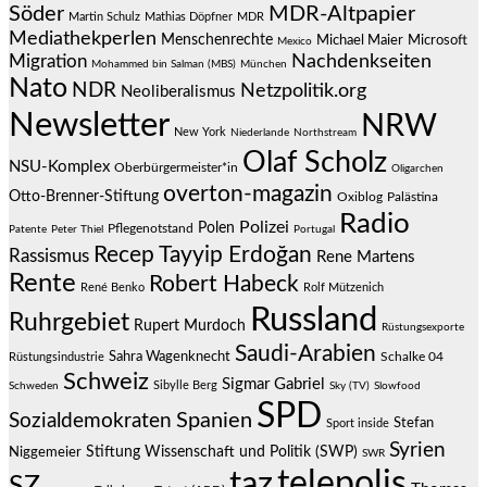
Söder
MDR-Altpapier
Martin Schulz
Mathias Döpfner
MDR
Mediathekperlen
Menschenrechte
Michael Maier
Microsoft
Mexico
Migration
Nachdenkseiten
Mohammed bin Salman (MBS)
München
Nato
NDR
Netzpolitik.org
Neoliberalismus
Newsletter
NRW
New York
Niederlande
Northstream
Olaf Scholz
NSU-Komplex
Oberbürgermeister*in
Oligarchen
overton-magazin
Otto-Brenner-Stiftung
Oxiblog
Palästina
Radio
Polizei
Polen
Pflegenotstand
Patente
Peter Thiel
Portugal
Recep Tayyip Erdoğan
Rassismus
Rene Martens
Rente
Robert Habeck
René Benko
Rolf Mützenich
Russland
Ruhrgebiet
Rupert Murdoch
Rüstungsexporte
Saudi-Arabien
Sahra Wagenknecht
Schalke 04
Rüstungsindustrie
Schweiz
Sigmar Gabriel
Sibylle Berg
Schweden
Sky (TV)
Slowfood
SPD
Spanien
Sozialdemokraten
Stefan
Sport inside
Syrien
Stiftung Wissenschaft und Politik (SWP)
Niggemeier
SWR
telepolis
taz
SZ