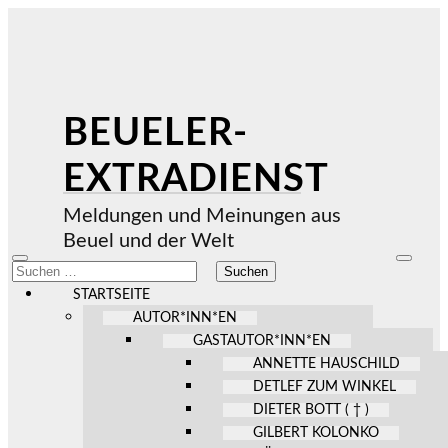
BEUELER-
EXTRADIENST
Meldungen und Meinungen aus
Beuel und der Welt
Mobile-
Suchfel
Suchen
Menü
ein-/au
nach:
ein-/ausblenden
STARTSEITE
AUTOR*INN*EN
GASTAUTOR*INN*EN
ANNETTE HAUSCHILD
DETLEF ZUM WINKEL
DIETER BOTT ( † )
GILBERT KOLONKO