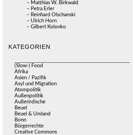
– Matthias W. Birkwald
– Petra Erler
– Reinhard Olschanski
– Ulrich Horn
– Gilbert Kolonko
KATEGORIEN
(Slow-) Food
(57)
Afrika
(508)
Asien / Pazifik
(634)
Asyl und Migration
(297)
Atompolitik
(2)
Außenpolitik
(1.723)
Außerirdische
(39)
Beuel
(526)
Beuel & Umland
(2.460)
Bonn
(639)
Bürgerrechte
(1.680)
Creative Commons
(468)