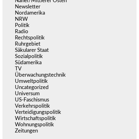
Naher/Mittlerer Osten
(828)
Newsletter
(1.068)
Nordamerika
(1.143)
NRW
(978)
Politik
(9.195)
Radio
(487)
Rechtspolitik
(539)
Ruhrgebiet
(392)
Säkularer Staat
(70)
Sozialpolitik
(1.239)
Südamerika
(471)
TV
(1.717)
Überwachungstechnik
(547)
Umweltpolitik
(644)
Uncategorized
(144)
Universum
(39)
US-Faschismus
(346)
Verkehrspolitik
(540)
Verteidigungspolitik
(684)
Wirtschaftspolitik
(1.125)
Wohnungspolitik
(112)
Zeitungen
(529)