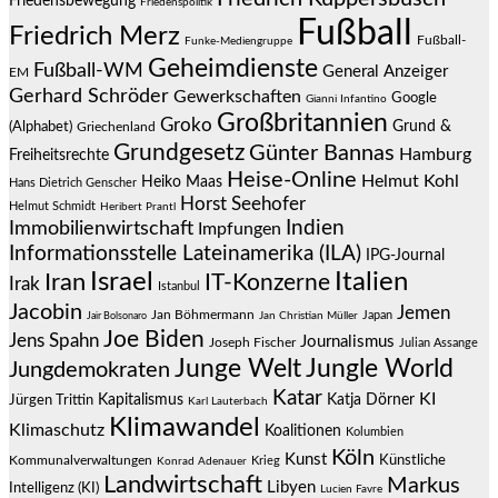
Friedensbewegung
Friedenspolitik
Fußball
Friedrich Merz
Fußball-
Funke-Mediengruppe
Geheimdienste
Fußball-WM
General Anzeiger
EM
Gerhard Schröder
Gewerkschaften
Google
Gianni Infantino
Großbritannien
Groko
Grund &
(Alphabet)
Griechenland
Grundgesetz
Günter Bannas
Hamburg
Freiheitsrechte
Heise-Online
Helmut Kohl
Heiko Maas
Hans Dietrich Genscher
Horst Seehofer
Helmut Schmidt
Heribert Prantl
Indien
Immobilienwirtschaft
Impfungen
Informationsstelle Lateinamerika (ILA)
IPG-Journal
Israel
Italien
Iran
IT-Konzerne
Irak
Istanbul
Jacobin
Jemen
Jan Böhmermann
Japan
Jair Bolsonaro
Jan Christian Müller
Joe Biden
Jens Spahn
Journalismus
Joseph Fischer
Julian Assange
Junge Welt
Jungle World
Jungdemokraten
Katar
KI
Jürgen Trittin
Kapitalismus
Katja Dörner
Karl Lauterbach
Klimawandel
Klimaschutz
Koalitionen
Kolumbien
Köln
Kunst
Künstliche
Kommunalverwaltungen
Krieg
Konrad Adenauer
Landwirtschaft
Markus
Libyen
Intelligenz (KI)
Lucien Favre