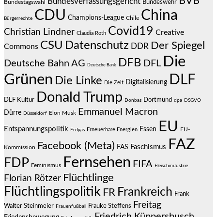
BVB
Bundesverfassungsgericht
Bundeswehr
Bundestagswahl
CDU
China
Champions-League
Chile
Bürgerrechte
Covid19
Christian Lindner
Creative
Claudia Roth
CSU
Datenschutz
Der Spiegel
DDR
Commons
Die
DFB
Deutsche Bahn AG
DFL
Deutsche Bank
Grünen
DLF
Die Linke
Digitalisierung
Die Zeit
Donald Trump
DLF Kultur
Dortmund
Donbas
dpa
DSGVO
Emmanuel Macron
Dürre
Elon Musk
Düsseldorf
EU
Entspannungspolitik
Essen
EU-
Erneuerbare Energien
Erdgas
FAZ
Facebook (Meta)
Faschismus
FAS
Kommission
Fernsehen
FDP
FIFA
Feminismus
Fleischindustrie
Flüchtlinge
Florian Rötzer
Flüchtlingspolitik
Frankreich
FR
Frank
Freitag
Frauke Steffens
Walter Steinmeier
Frauenfußball
Friedrich Küppersbusch