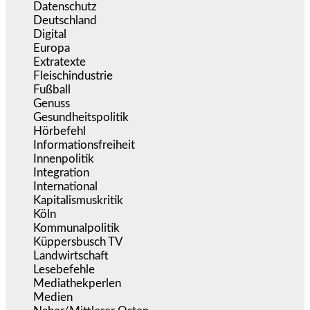
Datenschutz
(381)
Deutschland
(5.058)
Digital
(1.985)
Europa
(3.278)
Extratexte
(201)
Fleischindustrie
(50)
Fußball
(1.518)
Genuss
(1.206)
Gesundheitspolitik
(855)
Hörbefehl
(166)
Informationsfreiheit
(18)
Innenpolitik
(1.927)
Integration
(446)
International
(5.500)
Kapitalismuskritik
(256)
Köln
(340)
Kommunalpolitik
(256)
Küppersbusch TV
(153)
Landwirtschaft
(217)
Lesebefehle
(2.607)
Mediathekperlen
(536)
Medien
(5.363)