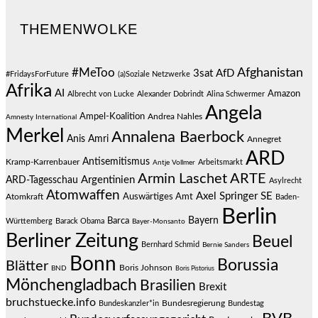
THEMENWOLKE
#MeToo
Afghanistan
3sat
AfD
#FridaysForFuture
(a)Soziale Netzwerke
Afrika
AI
Amazon
Albrecht von Lucke
Alexander Dobrindt
Alina Schwermer
Angela
Ampel-Koalition
Andrea Nahles
Amnesty International
Merkel
Annalena Baerbock
Anis Amri
Annegret
ARD
Antisemitismus
Kramp-Karrenbauer
Arbeitsmarkt
Antje Vollmer
Armin Laschet
ARTE
Argentinien
ARD-Tagesschau
Asylrecht
Atomwaffen
Axel Springer SE
Auswärtiges Amt
Atomkraft
Baden-
Berlin
Bayern
Barca
Württemberg
Barack Obama
Bayer-Monsanto
Berliner Zeitung
Beuel
Bernhard Schmid
Bernie Sanders
Bonn
Borussia
Blätter
Boris Johnson
BND
Boris Pistorius
Mönchengladbach
Brasilien
Brexit
bruchstuecke.info
Bundesregierung
Bundestag
Bundeskanzler*in