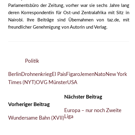
Parlamentsbüro der Zeitung, vorher war sie sechs Jahre lang
deren Korrespondentin für Ost-und Zentralafrika mit Sitz in
Nairobi. Ihre Beiträge sind Übernahmen von taz.de, mit
freundlicher Genehmigung von Autorin und Verlag.
Politik
Berlin
Drohnenkrieg
El Pais
Figaro
Jemen
Nato
New York
Times (NYT)
OVG Münster
USA
Nächster Beitrag
Vorheriger Beitrag
Europa – nur noch Zweite
Liga
Wundersame Bahn (XVII)