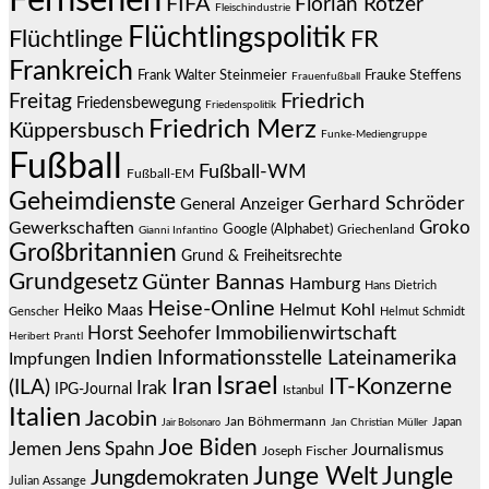
Fernsehen
FIFA
Florian Rötzer
Fleischindustrie
Flüchtlingspolitik
Flüchtlinge
FR
Frankreich
Frauke Steffens
Frank Walter Steinmeier
Frauenfußball
Friedrich
Freitag
Friedensbewegung
Friedenspolitik
Friedrich Merz
Küppersbusch
Funke-Mediengruppe
Fußball
Fußball-WM
Fußball-EM
Geheimdienste
Gerhard Schröder
General Anzeiger
Groko
Gewerkschaften
Google (Alphabet)
Griechenland
Gianni Infantino
Großbritannien
Grund & Freiheitsrechte
Grundgesetz
Günter Bannas
Hamburg
Hans Dietrich
Heise-Online
Helmut Kohl
Heiko Maas
Genscher
Helmut Schmidt
Immobilienwirtschaft
Horst Seehofer
Heribert Prantl
Indien
Informationsstelle Lateinamerika
Impfungen
Israel
Iran
IT-Konzerne
(ILA)
Irak
IPG-Journal
Istanbul
Italien
Jacobin
Jan Böhmermann
Japan
Jair Bolsonaro
Jan Christian Müller
Joe Biden
Jemen
Jens Spahn
Journalismus
Joseph Fischer
Junge Welt
Jungle
Jungdemokraten
Julian Assange