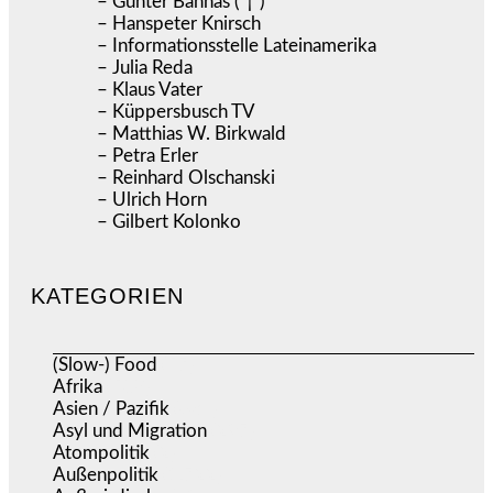
– Günter Bannas ( † )
– Hanspeter Knirsch
– Informationsstelle Lateinamerika
– Julia Reda
– Klaus Vater
– Küppersbusch TV
– Matthias W. Birkwald
– Petra Erler
– Reinhard Olschanski
– Ulrich Horn
– Gilbert Kolonko
KATEGORIEN
(Slow-) Food
(57)
Afrika
(508)
Asien / Pazifik
(634)
Asyl und Migration
(297)
Atompolitik
(2)
Außenpolitik
(1.722)