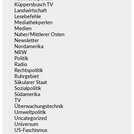
Küppersbusch TV
(153)
Landwirtschaft
(217)
Lesebefehle
(2.606)
Mediathekperlen
(536)
Medien
(5.362)
Naher/Mittlerer Osten
(828)
Newsletter
(1.068)
Nordamerika
(1.142)
NRW
(978)
Politik
(9.194)
Radio
(487)
Rechtspolitik
(538)
Ruhrgebiet
(392)
Säkularer Staat
(70)
Sozialpolitik
(1.239)
Südamerika
(471)
TV
(1.717)
Überwachungstechnik
(547)
Umweltpolitik
(644)
Uncategorized
(144)
Universum
(39)
US-Faschismus
(345)