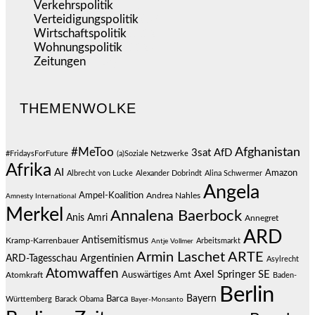
Verkehrspolitik
(540)
Verteidigungspolitik
(684)
Wirtschaftspolitik
(1.124)
Wohnungspolitik
(112)
Zeitungen
(528)
THEMENWOLKE
#MeToo
Afghanistan
3sat
AfD
#FridaysForFuture
(a)Soziale Netzwerke
Afrika
AI
Amazon
Albrecht von Lucke
Alexander Dobrindt
Alina Schwermer
Angela
Ampel-Koalition
Andrea Nahles
Amnesty International
Merkel
Annalena Baerbock
Anis Amri
Annegret
ARD
Antisemitismus
Kramp-Karrenbauer
Arbeitsmarkt
Antje Vollmer
Armin Laschet
ARTE
Argentinien
ARD-Tagesschau
Asylrecht
Atomwaffen
Axel Springer SE
Auswärtiges Amt
Atomkraft
Baden-
Berlin
Bayern
Barca
Württemberg
Barack Obama
Bayer-Monsanto