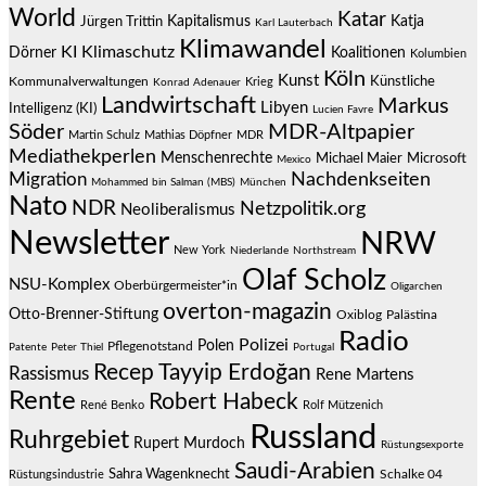
World
Katar
Jürgen Trittin
Kapitalismus
Katja
Karl Lauterbach
Klimawandel
KI
Klimaschutz
Dörner
Koalitionen
Kolumbien
Köln
Kunst
Künstliche
Kommunalverwaltungen
Krieg
Konrad Adenauer
Landwirtschaft
Markus
Libyen
Intelligenz (KI)
Lucien Favre
Söder
MDR-Altpapier
Martin Schulz
Mathias Döpfner
MDR
Mediathekperlen
Menschenrechte
Michael Maier
Microsoft
Mexico
Migration
Nachdenkseiten
Mohammed bin Salman (MBS)
München
Nato
NDR
Netzpolitik.org
Neoliberalismus
Newsletter
NRW
New York
Niederlande
Northstream
Olaf Scholz
NSU-Komplex
Oberbürgermeister*in
Oligarchen
overton-magazin
Otto-Brenner-Stiftung
Oxiblog
Palästina
Radio
Polizei
Polen
Pflegenotstand
Patente
Peter Thiel
Portugal
Recep Tayyip Erdoğan
Rassismus
Rene Martens
Rente
Robert Habeck
René Benko
Rolf Mützenich
Russland
Ruhrgebiet
Rupert Murdoch
Rüstungsexporte
Saudi-Arabien
Sahra Wagenknecht
Schalke 04
Rüstungsindustrie