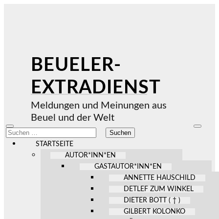
BEUELER-
EXTRADIENST
Meldungen und Meinungen aus
Beuel und der Welt
Mobile-
Suchfel
Suchen
Menü
ein-/au
nach:
ein-/ausblenden
STARTSEITE
AUTOR*INN*EN
GASTAUTOR*INN*EN
ANNETTE HAUSCHILD
DETLEF ZUM WINKEL
DIETER BOTT ( † )
GILBERT KOLONKO