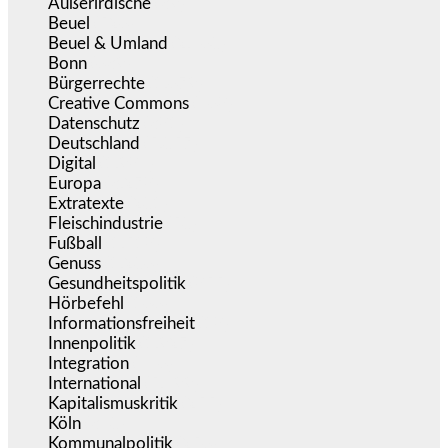
Außerirdische
(39)
Beuel
(526)
Beuel & Umland
(2.460)
Bonn
(639)
Bürgerrechte
(1.679)
Creative Commons
(468)
Datenschutz
(381)
Deutschland
(5.057)
Digital
(1.984)
Europa
(3.278)
Extratexte
(201)
Fleischindustrie
(50)
Fußball
(1.518)
Genuss
(1.206)
Gesundheitspolitik
(855)
Hörbefehl
(166)
Informationsfreiheit
(18)
Innenpolitik
(1.927)
Integration
(446)
International
(5.499)
Kapitalismuskritik
(255)
Köln
(340)
Kommunalpolitik
(256)