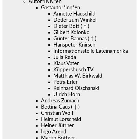
Autor*INN*en
Gastautor*inn*en
Annette Hauschild
Detlef zum Winkel
Dieter Bott ( † )
Gilbert Kolonko
Günter Bannas ( † )
Hanspeter Knirsch
Informationsstelle Lateinamerika
Julia Reda
Klaus Vater
Küppersbusch TV
Matthias W. Birkwald
Petra Erler
Reinhard Olschanski
Ulrich Horn
Andreas Zumach
Bettina Gaus ( † )
Christian Wolf
Helmut Lorscheid
Heiner Jüttner
Ingo Arend
Martin Böttger