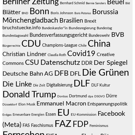
Berliner Zeitung
Beuel
Bernhard Schmid
Bernie Sanders
Bild
Bonn
Borussia
Blätter
Boris Johnson
BND
Boris Pistorius
Mönchengladbach
Brasilien
Brexit
bruchstuecke.info
Bundesregierung
Bundestag
Bundeskanzler*in
BVB
Bundesverfassungsgericht
Bundeswehr
Bundestagswahl
CDU
China
Champions-League
Chile
Bürgerrechte
Covid19
Christian Lindner
Creative
Claudia Roth
CSU
Datenschutz
Der Spiegel
DDR
Commons
Die Grünen
DFB
Deutsche Bahn AG
DFL
DLF
Die Linke
Digitalisierung
DLF Kultur
Die Zeit
Donald Trump
Dürre
Dortmund
Donbas
dpa
DSGVO
Emmanuel Macron
Entspannungspolitik
Elon Musk
Düsseldorf
EU
Facebook
Essen
EU-Kommission
Erneuerbare Energien
Erdgas
FAZ
FDP
(Meta)
Faschismus
FAS
Feminismus