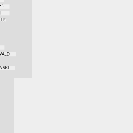
 )
CH
LLE
KWALD
NSKI