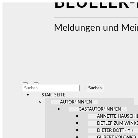
BEUELER-
Meldungen und Mein
Mobile-
Suchfeld
Suchen
Menü
ein-/ausblenden
nach:
ein-/ausblenden
STARTSEITE
AUTOR*INN*EN
GASTAUTOR*INN*EN
ANNETTE HAUSCHI
DETLEF ZUM WINK
DIETER BOTT ( † )
GILBERT KOLONKO