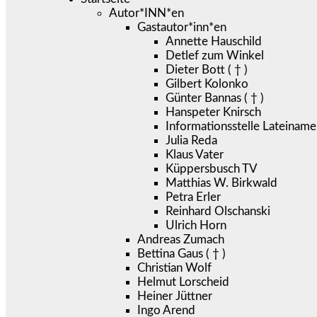
Autor*INN*en
Gastautor*inn*en
Annette Hauschild
Detlef zum Winkel
Dieter Bott ( † )
Gilbert Kolonko
Günter Bannas ( † )
Hanspeter Knirsch
Informationsstelle Lateiname
Julia Reda
Klaus Vater
Küppersbusch TV
Matthias W. Birkwald
Petra Erler
Reinhard Olschanski
Ulrich Horn
Andreas Zumach
Bettina Gaus ( † )
Christian Wolf
Helmut Lorscheid
Heiner Jüttner
Ingo Arend