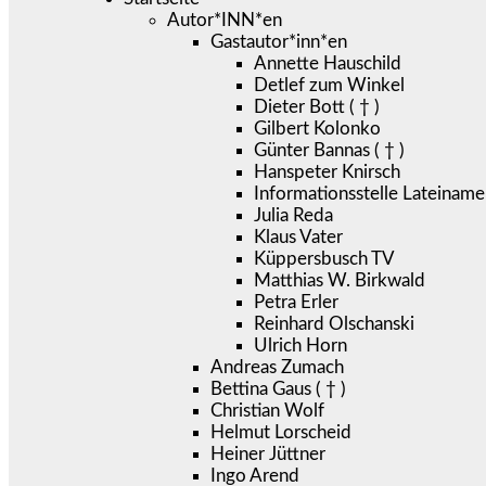
Autor*INN*en
Gastautor*inn*en
Annette Hauschild
Detlef zum Winkel
Dieter Bott ( † )
Gilbert Kolonko
Günter Bannas ( † )
Hanspeter Knirsch
Informationsstelle Lateiname
Julia Reda
Klaus Vater
Küppersbusch TV
Matthias W. Birkwald
Petra Erler
Reinhard Olschanski
Ulrich Horn
Andreas Zumach
Bettina Gaus ( † )
Christian Wolf
Helmut Lorscheid
Heiner Jüttner
Ingo Arend