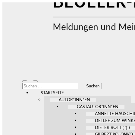
BEUELER-
Meldungen und Mein
Mobile-
Suchfeld
Suchen
Menü
ein-/ausblenden
nach:
ein-/ausblenden
STARTSEITE
AUTOR*INN*EN
GASTAUTOR*INN*EN
ANNETTE HAUSCHI
DETLEF ZUM WINK
DIETER BOTT ( † )
GILBERT KOLONKO