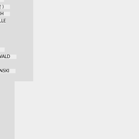
 )
CH
LLE
KWALD
NSKI