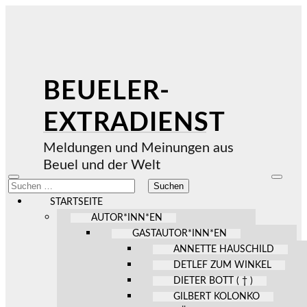
BEUELER-
EXTRADIENST
Meldungen und Meinungen aus
Beuel und der Welt
Mobile-
Suchfel
Suchen
Menü
ein-/au
nach:
ein-/ausblenden
STARTSEITE
AUTOR*INN*EN
GASTAUTOR*INN*EN
ANNETTE HAUSCHILD
DETLEF ZUM WINKEL
DIETER BOTT ( † )
GILBERT KOLONKO