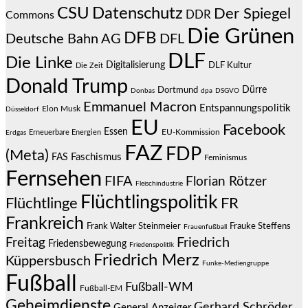
CSU
Datenschutz
Der Spiegel
DDR
Commons
Die Grünen
DFB
Deutsche Bahn AG
DFL
DLF
Die Linke
Digitalisierung
DLF Kultur
Die Zeit
Donald Trump
Dürre
Dortmund
Donbas
dpa
DSGVO
Emmanuel Macron
Entspannungspolitik
Elon Musk
Düsseldorf
EU
Facebook
Essen
EU-Kommission
Erneuerbare Energien
Erdgas
FAZ
FDP
(Meta)
Faschismus
FAS
Feminismus
Fernsehen
FIFA
Florian Rötzer
Fleischindustrie
Flüchtlingspolitik
Flüchtlinge
FR
Frankreich
Frauke Steffens
Frank Walter Steinmeier
Frauenfußball
Friedrich
Freitag
Friedensbewegung
Friedenspolitik
Friedrich Merz
Küppersbusch
Funke-Mediengruppe
Fußball
Fußball-WM
Fußball-EM
Geheimdienste
Gerhard Schröder
General Anzeiger