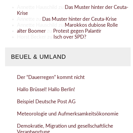
Annette Hauschild
zu
Das Muster hinter der Ceuta-
Krise
Annette
zu
Das Muster hinter der Ceuta-Krise
Annette Hauschild
zu
Marokkos dubiose Rolle
alter Boomer
zu
Protest gegen Palantir
Horst Becker
zu
Isch over SPD?
BEUEL & UMLAND
Der “Dauerregen” kommt nicht
Hallo Brüssel! Hallo Berlin!
Beispiel Deutsche Post AG
Meteorologie und Aufmerksamkeitsökonomie
Demokratie, Migration und gesellschaftliche
Verantwortung