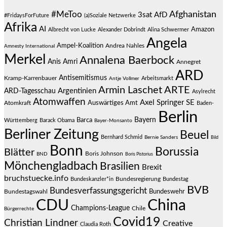
#MeToo
Afghanistan
3sat
AfD
#FridaysForFuture
(a)Soziale Netzwerke
Afrika
AI
Amazon
Albrecht von Lucke
Alexander Dobrindt
Alina Schwermer
Angela
Ampel-Koalition
Andrea Nahles
Amnesty International
Merkel
Annalena Baerbock
Anis Amri
Annegret
ARD
Antisemitismus
Kramp-Karrenbauer
Arbeitsmarkt
Antje Vollmer
Armin Laschet
ARTE
Argentinien
ARD-Tagesschau
Asylrecht
Atomwaffen
Axel Springer SE
Auswärtiges Amt
Atomkraft
Baden-
Berlin
Bayern
Barca
Württemberg
Barack Obama
Bayer-Monsanto
Berliner Zeitung
Beuel
Bernhard Schmid
Bernie Sanders
Bild
Bonn
Borussia
Blätter
Boris Johnson
BND
Boris Pistorius
Mönchengladbach
Brasilien
Brexit
bruchstuecke.info
Bundesregierung
Bundestag
Bundeskanzler*in
BVB
Bundesverfassungsgericht
Bundeswehr
Bundestagswahl
CDU
China
Champions-League
Chile
Bürgerrechte
Covid19
Christian Lindner
Creative
Claudia Roth