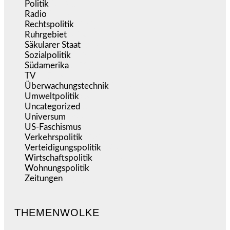
Politik
(9.190)
Radio
(486)
Rechtspolitik
(535)
Ruhrgebiet
(392)
Säkularer Staat
(70)
Sozialpolitik
(1.235)
Südamerika
(471)
TV
(1.716)
Überwachungstechnik
(546)
Umweltpolitik
(641)
Uncategorized
(144)
Universum
(39)
US-Faschismus
(344)
Verkehrspolitik
(539)
Verteidigungspolitik
(683)
Wirtschaftspolitik
(1.121)
Wohnungspolitik
(112)
Zeitungen
(525)
THEMENWOLKE