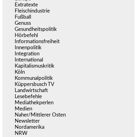
Extratexte
(201)
Fleischindustrie
(50)
Fußball
(1.518)
Genuss
(1.206)
Gesundheitspolitik
(853)
Hörbefehl
(166)
Informationsfreiheit
(17)
Innenpolitik
(1.924)
Integration
(444)
International
(5.497)
Kapitalismuskritik
(254)
Köln
(338)
Kommunalpolitik
(255)
Küppersbusch TV
(153)
Landwirtschaft
(217)
Lesebefehle
(2.605)
Mediathekperlen
(536)
Medien
(5.358)
Naher/Mittlerer Osten
(828)
Newsletter
(1.068)
Nordamerika
(1.141)
NRW
(977)