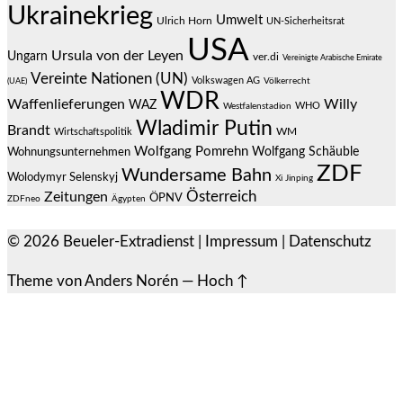
Ukrainekrieg
Umwelt
Ulrich Horn
UN-Sicherheitsrat
USA
Ursula von der Leyen
Ungarn
ver.di
Vereinigte Arabische Emirate
Vereinte Nationen (UN)
Volkswagen AG
(UAE)
Völkerrecht
WDR
Waffenlieferungen
Willy
WAZ
WHO
Westfalenstadion
Wladimir Putin
Brandt
Wirtschaftspolitik
WM
Wolfgang Pomrehn
Wolfgang Schäuble
Wohnungsunternehmen
ZDF
Wundersame Bahn
Wolodymyr Selenskyj
Xi Jinping
Österreich
Zeitungen
ÖPNV
ZDFneo
Ägypten
© 2026
Beueler-Extradienst
|
Impressum
|
Datenschutz
Theme von
Anders Norén
—
Hoch ↑