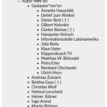
Autor*INN*en
Gastautor*inn*en
Annette Hauschild
Detlef zum Winkel
Dieter Bott ( † )
Gilbert Kolonko
Günter Bannas ( † )
Hanspeter Knirsch
Informationsstelle Lateinamerika
Julia Reda
Klaus Vater
Küppersbusch TV
Matthias W. Birkwald
Petra Erler
Reinhard Olschanski
Ulrich Horn
Andreas Zumach
Bettina Gaus ( † )
Christian Wolf
Helmut Lorscheid
Heiner Jüttner
Ingo Arend
Martin Böttger