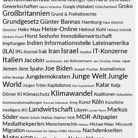
Groko
Gewerkschaften
Google (Alphabet)
Griechenland
Gianni Infantino
Großbritannien
Grund & Freiheitsrechte
Grundgesetz
Günter Bannas
Hamburg
Hans Dietrich
Heise-Online
Helmut Kohl
Heiko Maas
Genscher
Helmut Schmidt
Immobilienwirtschaft
Horst Seehofer
Heribert Prantl
Indien
Informationsstelle Lateinamerika
Impfungen
Israel
Iran
IT-Konzerne
(ILA)
Irak
IPG-Journal
Istanbul
Italien
Jacobin
Jan Böhmermann
Japan
Jair Bolsonaro
Jan Christian Müller
Joe Biden
Jemen
Jens Spahn
Journalismus
Joseph Fischer
Junge Welt
Jungle
Jungdemokraten
Julian Assange
World
Katar
Jürgen Trittin
Kapitalismus
Katja
Karl Lauterbach
Klimawandel
KI
Klimaschutz
Dörner
Koalitionen
Kolumbien
Köln
Kunst
Künstliche
Kommunalverwaltungen
Krieg
Konrad Adenauer
Landwirtschaft
Markus
Libyen
Intelligenz (KI)
Lucien Favre
Söder
MDR-Altpapier
Martin Schulz
Mathias Döpfner
MDR
Mediathekperlen
Menschenrechte
Michael Maier
Microsoft
Mexico
Migration
Nachdenkseiten
Mohammed bin Salman (MBS)
München