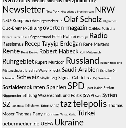
Nato
NDR
Netzpolitik.org
Neoliberalismus
Newsletter
NRW
New York
Niederlande
Northstream
Olaf Scholz
NSU-Komplex
Oberbürgermeister*in
Oligarchen
overton-magazin
Otto-Brenner-Stiftung
Oxiblog
Palästina
Radio
Polizei
Polen
Pflegenotstand
Patente
Peter Thiel
Portugal
Recep Tayyip Erdoğan
Rassismus
Rene Martens
Rente
Robert Habeck
René Benko
Rolf Mützenich
Russland
Ruhrgebiet
Rupert Murdoch
Rüstungsexporte
Saudi-Arabien
Sahra Wagenknecht
Schalke 04
Rüstungsindustrie
Schweiz
Sigmar Gabriel
Sibylle Berg
Schweden
Sky (TV)
Slowfood
SPD
Spanien
Sozialdemokraten
Stefan
Sport inside
Syrien
Stiftung Wissenschaft und Politik (SWP)
Niggemeier
SWR
telepolis
taz
SZ
Thomas
Talkshows
Tatort (ARD)
Südafrika
Türkei
Thomas Pany
Moser
Thüringen
Tomasz Konicz
Ukraine
uebermedien.de
UEFA