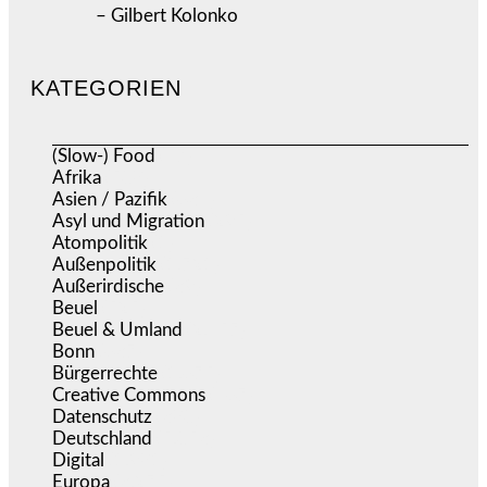
– Gilbert Kolonko
KATEGORIEN
(Slow-) Food
(57)
Afrika
(508)
Asien / Pazifik
(634)
Asyl und Migration
(295)
Atompolitik
(1)
Außenpolitik
(1.721)
Außerirdische
(39)
Beuel
(525)
Beuel & Umland
(2.457)
Bonn
(637)
Bürgerrechte
(1.675)
Creative Commons
(467)
Datenschutz
(380)
Deutschland
(5.053)
Digital
(1.981)
Europa
(3.275)