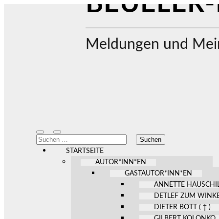
BEUELER-
Meldungen und Mein
Mobile-
Suchfeld
Suchen
Menü
ein-/ausblenden
nach:
ein-/ausblenden
STARTSEITE
AUTOR*INN*EN
GASTAUTOR*INN*EN
ANNETTE HAUSCHI
DETLEF ZUM WINK
DIETER BOTT ( † )
GILBERT KOLONKO