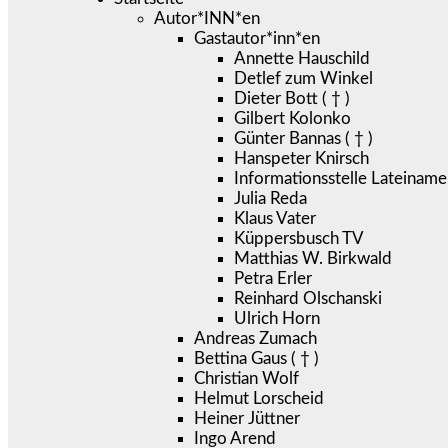
Autor*INN*en
Gastautor*inn*en
Annette Hauschild
Detlef zum Winkel
Dieter Bott ( † )
Gilbert Kolonko
Günter Bannas ( † )
Hanspeter Knirsch
Informationsstelle Lateiname
Julia Reda
Klaus Vater
Küppersbusch TV
Matthias W. Birkwald
Petra Erler
Reinhard Olschanski
Ulrich Horn
Andreas Zumach
Bettina Gaus ( † )
Christian Wolf
Helmut Lorscheid
Heiner Jüttner
Ingo Arend