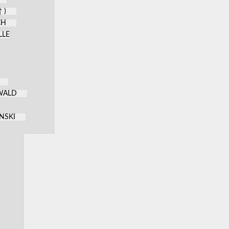
 )
CH
LLE
KWALD
NSKI