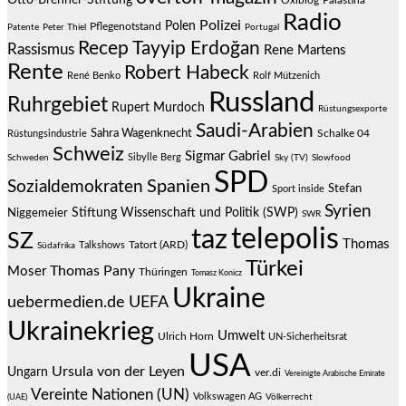
Otto-Brenner-Stiftung
Oxiblog
Palästina
Radio
Polizei
Polen
Pflegenotstand
Patente
Peter Thiel
Portugal
Recep Tayyip Erdoğan
Rassismus
Rene Martens
Rente
Robert Habeck
René Benko
Rolf Mützenich
Russland
Ruhrgebiet
Rupert Murdoch
Rüstungsexporte
Saudi-Arabien
Sahra Wagenknecht
Schalke 04
Rüstungsindustrie
Schweiz
Sigmar Gabriel
Sibylle Berg
Schweden
Sky (TV)
Slowfood
SPD
Spanien
Sozialdemokraten
Stefan
Sport inside
Syrien
Stiftung Wissenschaft und Politik (SWP)
Niggemeier
SWR
telepolis
taz
SZ
Thomas
Talkshows
Tatort (ARD)
Südafrika
Türkei
Thomas Pany
Moser
Thüringen
Tomasz Konicz
Ukraine
uebermedien.de
UEFA
Ukrainekrieg
Umwelt
Ulrich Horn
UN-Sicherheitsrat
USA
Ursula von der Leyen
Ungarn
ver.di
Vereinigte Arabische Emirate
Vereinte Nationen (UN)
Volkswagen AG
(UAE)
Völkerrecht