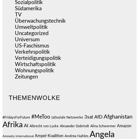
Sozialpolitik
(1.233)
Südamerika
(471)
TV
(1.714)
Überwachungstechnik
(545)
Umweltpolitik
(640)
Uncategorized
(144)
Universum
(38)
US-Faschismus
(344)
Verkehrspolitik
(538)
Verteidigungspolitik
(683)
Wirtschaftspolitik
(1.120)
Wohnungspolitik
(112)
Zeitungen
(524)
THEMENWOLKE
#MeToo
Afghanistan
3sat
AfD
#FridaysForFuture
(a)Soziale Netzwerke
Afrika
AI
Amazon
Albrecht von Lucke
Alexander Dobrindt
Alina Schwermer
Angela
Ampel-Koalition
Andrea Nahles
Amnesty International