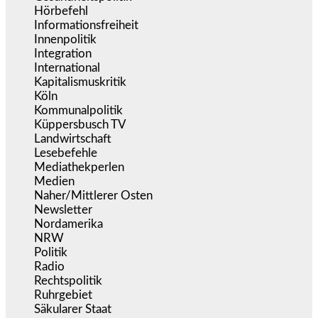
Hörbefehl
(166)
Informationsfreiheit
(16)
Innenpolitik
(1.922)
Integration
(443)
International
(5.496)
Kapitalismuskritik
(254)
Köln
(338)
Kommunalpolitik
(255)
Küppersbusch TV
(153)
Landwirtschaft
(216)
Lesebefehle
(2.605)
Mediathekperlen
(536)
Medien
(5.355)
Naher/Mittlerer Osten
(828)
Newsletter
(1.068)
Nordamerika
(1.141)
NRW
(977)
Politik
(9.188)
Radio
(484)
Rechtspolitik
(533)
Ruhrgebiet
(392)
Säkularer Staat
(70)