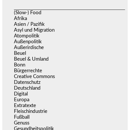
(Slow-) Food
(57)
Afrika
(508)
Asien / Pazifik
(634)
Asyl und Migration
(295)
Atompolitik
(1)
Außenpolitik
(1.721)
Außerirdische
(39)
Beuel
(525)
Beuel & Umland
(2.457)
Bonn
(637)
Bürgerrechte
(1.673)
Creative Commons
(466)
Datenschutz
(379)
Deutschland
(5.051)
Digital
(1.978)
Europa
(3.274)
Extratexte
(199)
Fleischindustrie
(50)
Fußball
(1.518)
Genuss
(1.206)
Gesundheitspolitik
(852)