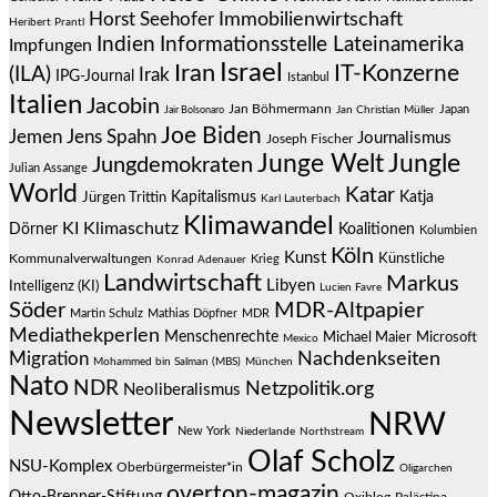
Immobilienwirtschaft
Horst Seehofer
Heribert Prantl
Indien
Informationsstelle Lateinamerika
Impfungen
Israel
Iran
IT-Konzerne
(ILA)
Irak
IPG-Journal
Istanbul
Italien
Jacobin
Jan Böhmermann
Japan
Jair Bolsonaro
Jan Christian Müller
Joe Biden
Jemen
Jens Spahn
Journalismus
Joseph Fischer
Junge Welt
Jungle
Jungdemokraten
Julian Assange
World
Katar
Jürgen Trittin
Kapitalismus
Katja
Karl Lauterbach
Klimawandel
KI
Klimaschutz
Dörner
Koalitionen
Kolumbien
Köln
Kunst
Künstliche
Kommunalverwaltungen
Krieg
Konrad Adenauer
Landwirtschaft
Markus
Libyen
Intelligenz (KI)
Lucien Favre
Söder
MDR-Altpapier
Martin Schulz
Mathias Döpfner
MDR
Mediathekperlen
Menschenrechte
Michael Maier
Microsoft
Mexico
Migration
Nachdenkseiten
Mohammed bin Salman (MBS)
München
Nato
NDR
Netzpolitik.org
Neoliberalismus
Newsletter
NRW
New York
Niederlande
Northstream
Olaf Scholz
NSU-Komplex
Oberbürgermeister*in
Oligarchen
overton-magazin