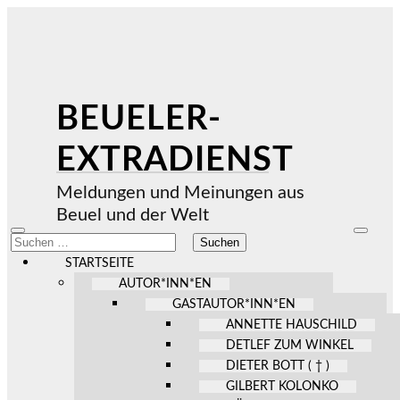
BEUELER-
EXTRADIENST
Meldungen und Meinungen aus
Beuel und der Welt
Mobile-
Suchfel
Suchen
Menü
ein-/au
nach:
ein-/ausblenden
STARTSEITE
AUTOR*INN*EN
GASTAUTOR*INN*EN
ANNETTE HAUSCHILD
DETLEF ZUM WINKEL
DIETER BOTT ( † )
GILBERT KOLONKO