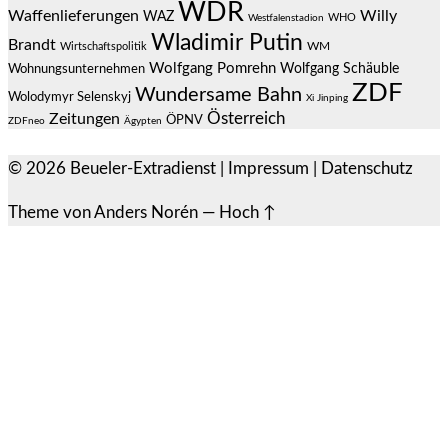
WDR
Waffenlieferungen
Willy
WAZ
WHO
Westfalenstadion
Wladimir Putin
Brandt
Wirtschaftspolitik
WM
Wolfgang Pomrehn
Wolfgang Schäuble
Wohnungsunternehmen
ZDF
Wundersame Bahn
Wolodymyr Selenskyj
Xi Jinping
Österreich
Zeitungen
ÖPNV
ZDFneo
Ägypten
© 2026
Beueler-Extradienst
|
Impressum
|
Datenschutz
Theme von
Anders Norén
—
Hoch ↑