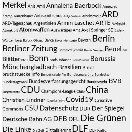
Merkel
Annalena Baerbock
Anis Amri
Annegret
ARD
Antisemitismus
Kramp-Karrenbauer
Arbeitsmarkt
Antje Vollmer
Armin Laschet
ARTE
Argentinien
ARD-Tagesschau
Asylrecht
Atomwaffen
Axel Springer SE
Auswärtiges Amt
Atomkraft
Baden-
Berlin
Bayern
Barca
Württemberg
Barack Obama
Bayer-Monsanto
Berliner Zeitung
Beuel
Bernhard Schmid
Bernie Sanders
Bild
Bonn
Borussia
Blätter
Boris Johnson
BND
Boris Pistorius
Mönchengladbach
Brasilien
Brexit
bruchstuecke.info
Bundesregierung
Bundestag
Bundeskanzler*in
BVB
Bundesverfassungsgericht
Bundeswehr
Bundestagswahl
CDU
China
Champions-League
Chile
Bürgerrechte
Covid19
Christian Lindner
Creative
Claudia Roth
CSU
Datenschutz
Der Spiegel
DDR
Commons
Die Grünen
DFB
Deutsche Bahn AG
DFL
DLF
Die Linke
Digitalisierung
DLF Kultur
Die Zeit