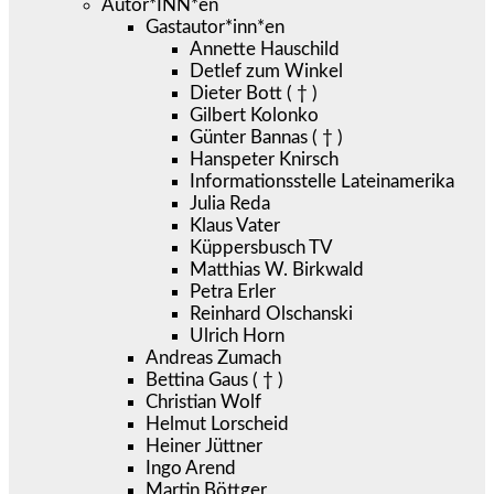
Autor*INN*en
Gastautor*inn*en
Annette Hauschild
Detlef zum Winkel
Dieter Bott ( † )
Gilbert Kolonko
Günter Bannas ( † )
Hanspeter Knirsch
Informationsstelle Lateinamerika
Julia Reda
Klaus Vater
Küppersbusch TV
Matthias W. Birkwald
Petra Erler
Reinhard Olschanski
Ulrich Horn
Andreas Zumach
Bettina Gaus ( † )
Christian Wolf
Helmut Lorscheid
Heiner Jüttner
Ingo Arend
Martin Böttger