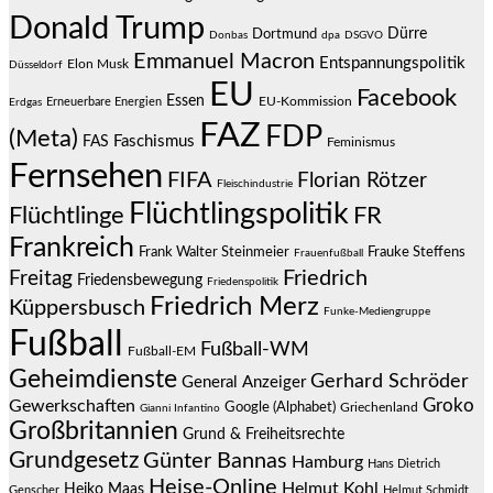
Donald Trump
Dürre
Dortmund
Donbas
dpa
DSGVO
Emmanuel Macron
Entspannungspolitik
Elon Musk
Düsseldorf
EU
Facebook
Essen
EU-Kommission
Erneuerbare Energien
Erdgas
FAZ
FDP
(Meta)
Faschismus
FAS
Feminismus
Fernsehen
FIFA
Florian Rötzer
Fleischindustrie
Flüchtlingspolitik
Flüchtlinge
FR
Frankreich
Frauke Steffens
Frank Walter Steinmeier
Frauenfußball
Friedrich
Freitag
Friedensbewegung
Friedenspolitik
Friedrich Merz
Küppersbusch
Funke-Mediengruppe
Fußball
Fußball-WM
Fußball-EM
Geheimdienste
Gerhard Schröder
General Anzeiger
Groko
Gewerkschaften
Google (Alphabet)
Griechenland
Gianni Infantino
Großbritannien
Grund & Freiheitsrechte
Grundgesetz
Günter Bannas
Hamburg
Hans Dietrich
Heise-Online
Helmut Kohl
Heiko Maas
Genscher
Helmut Schmidt