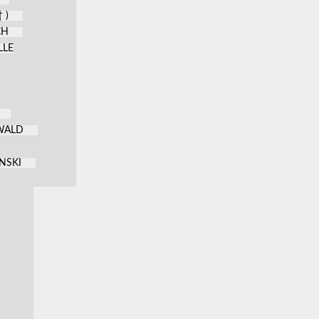
 )
CH
LLE
KWALD
NSKI