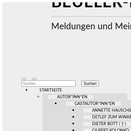
BEUELER-
Meldungen und Mein
Mobile-
Suchfeld
Suchen
Menü
ein-/ausblenden
nach:
ein-/ausblenden
STARTSEITE
AUTOR*INN*EN
GASTAUTOR*INN*EN
ANNETTE HAUSCHI
DETLEF ZUM WINK
DIETER BOTT ( † )
GILBERT KOLONKO