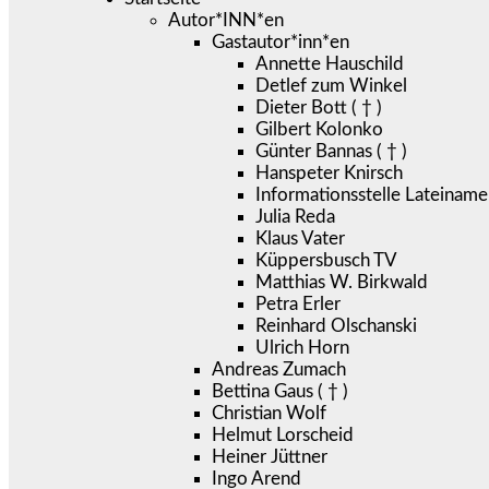
Autor*INN*en
Gastautor*inn*en
Annette Hauschild
Detlef zum Winkel
Dieter Bott ( † )
Gilbert Kolonko
Günter Bannas ( † )
Hanspeter Knirsch
Informationsstelle Lateiname
Julia Reda
Klaus Vater
Küppersbusch TV
Matthias W. Birkwald
Petra Erler
Reinhard Olschanski
Ulrich Horn
Andreas Zumach
Bettina Gaus ( † )
Christian Wolf
Helmut Lorscheid
Heiner Jüttner
Ingo Arend