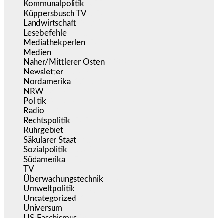
Kommunalpolitik
(255)
Küppersbusch TV
(153)
Landwirtschaft
(217)
Lesebefehle
(2.605)
Mediathekperlen
(536)
Medien
(5.358)
Naher/Mittlerer Osten
(828)
Newsletter
(1.068)
Nordamerika
(1.141)
NRW
(977)
Politik
(9.190)
Radio
(486)
Rechtspolitik
(535)
Ruhrgebiet
(392)
Säkularer Staat
(70)
Sozialpolitik
(1.235)
Südamerika
(471)
TV
(1.716)
Überwachungstechnik
(546)
Umweltpolitik
(641)
Uncategorized
(144)
Universum
(39)
US-Faschismus
(344)