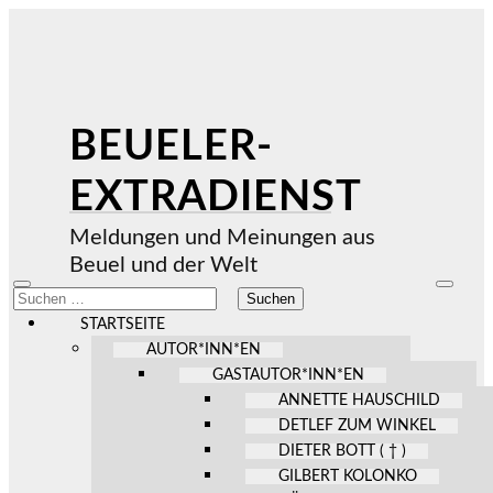
BEUELER-
EXTRADIENST
Meldungen und Meinungen aus
Beuel und der Welt
Mobile-
Suchfel
Suchen
Menü
ein-/au
nach:
ein-/ausblenden
STARTSEITE
AUTOR*INN*EN
GASTAUTOR*INN*EN
ANNETTE HAUSCHILD
DETLEF ZUM WINKEL
DIETER BOTT ( † )
GILBERT KOLONKO