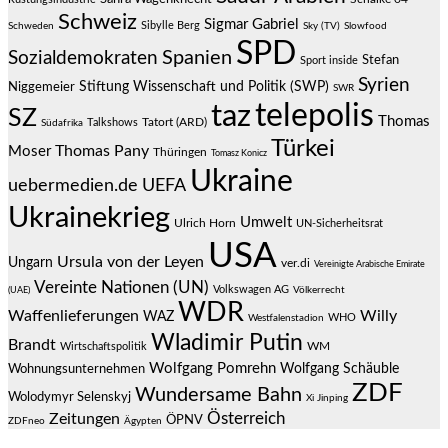
Schweiz
Sigmar Gabriel
Sibylle Berg
Schweden
Sky (TV)
Slowfood
SPD
Spanien
Sozialdemokraten
Stefan
Sport inside
Syrien
Stiftung Wissenschaft und Politik (SWP)
Niggemeier
SWR
telepolis
taz
SZ
Thomas
Talkshows
Tatort (ARD)
Südafrika
Türkei
Thomas Pany
Moser
Thüringen
Tomasz Konicz
Ukraine
uebermedien.de
UEFA
Ukrainekrieg
Umwelt
Ulrich Horn
UN-Sicherheitsrat
USA
Ursula von der Leyen
Ungarn
ver.di
Vereinigte Arabische Emirate
Vereinte Nationen (UN)
Volkswagen AG
(UAE)
Völkerrecht
WDR
Waffenlieferungen
Willy
WAZ
WHO
Westfalenstadion
Wladimir Putin
Brandt
Wirtschaftspolitik
WM
Wolfgang Pomrehn
Wolfgang Schäuble
Wohnungsunternehmen
ZDF
Wundersame Bahn
Wolodymyr Selenskyj
Xi Jinping
Österreich
Zeitungen
ÖPNV
ZDFneo
Ägypten