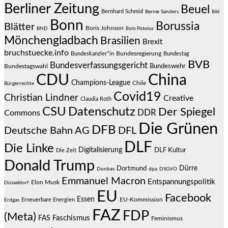
Berliner Zeitung
Beuel
Bernhard Schmid
Bernie Sanders
Bild
Bonn
Borussia
Blätter
Boris Johnson
BND
Boris Pistorius
Mönchengladbach
Brasilien
Brexit
bruchstuecke.info
Bundesregierung
Bundestag
Bundeskanzler*in
BVB
Bundesverfassungsgericht
Bundeswehr
Bundestagswahl
CDU
China
Champions-League
Chile
Bürgerrechte
Covid19
Christian Lindner
Creative
Claudia Roth
CSU
Datenschutz
Der Spiegel
DDR
Commons
Die Grünen
DFB
Deutsche Bahn AG
DFL
DLF
Die Linke
Digitalisierung
DLF Kultur
Die Zeit
Donald Trump
Dürre
Dortmund
Donbas
dpa
DSGVO
Emmanuel Macron
Entspannungspolitik
Elon Musk
Düsseldorf
EU
Facebook
Essen
EU-Kommission
Erneuerbare Energien
Erdgas
FAZ
FDP
(Meta)
Faschismus
FAS
Feminismus