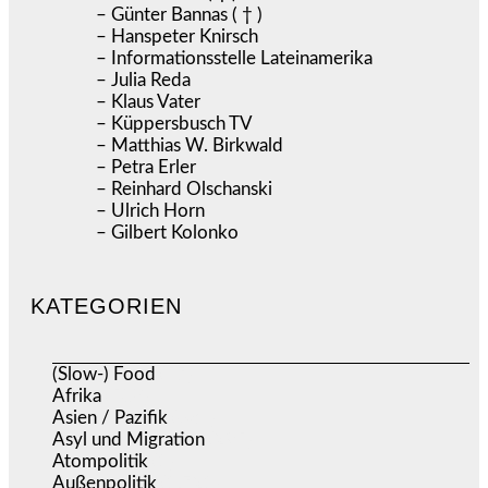
– Günter Bannas ( † )
– Hanspeter Knirsch
– Informationsstelle Lateinamerika
– Julia Reda
– Klaus Vater
– Küppersbusch TV
– Matthias W. Birkwald
– Petra Erler
– Reinhard Olschanski
– Ulrich Horn
– Gilbert Kolonko
KATEGORIEN
(Slow-) Food
(57)
Afrika
(508)
Asien / Pazifik
(634)
Asyl und Migration
(295)
Atompolitik
(1)
Außenpolitik
(1.721)