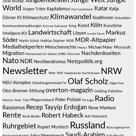
Jungdemokraten
Julian Assange
World
Katar
Jürgen Trittin
Kapitalismus
Katja
Karl Lauterbach
Klimawandel
KI
Klimaschutz
Dörner
Koalitionen
Kolumbien
Köln
Kunst
Künstliche
Kommunalverwaltungen
Krieg
Konrad Adenauer
Landwirtschaft
Markus
Libyen
Intelligenz (KI)
Lucien Favre
Söder
MDR-Altpapier
Martin Schulz
Mathias Döpfner
MDR
Mediathekperlen
Menschenrechte
Michael Maier
Microsoft
Mexico
Migration
Nachdenkseiten
Mohammed bin Salman (MBS)
München
Nato
NDR
Netzpolitik.org
Neoliberalismus
Newsletter
NRW
New York
Niederlande
Northstream
Olaf Scholz
NSU-Komplex
Oberbürgermeister*in
Oligarchen
overton-magazin
Otto-Brenner-Stiftung
Oxiblog
Palästina
Radio
Polizei
Polen
Pflegenotstand
Patente
Peter Thiel
Portugal
Recep Tayyip Erdoğan
Rassismus
Rene Martens
Rente
Robert Habeck
René Benko
Rolf Mützenich
Russland
Ruhrgebiet
Rupert Murdoch
Rüstungsexporte
Saudi-Arabien
Sahra Wagenknecht
Schalke 04
Rüstungsindustrie