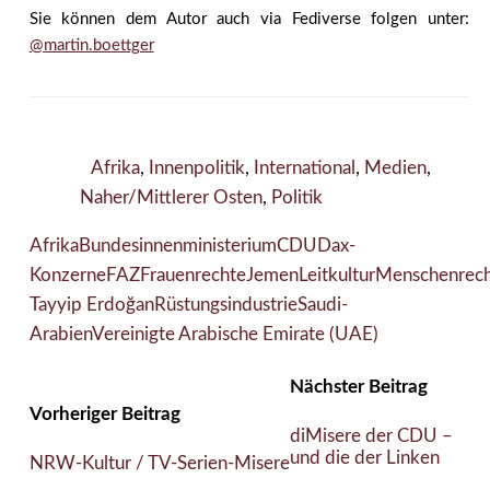
Sie können dem Autor auch via Fediverse folgen unter:
@martin.boettger
Afrika
,
Innenpolitik
,
International
,
Medien
,
Naher/Mittlerer Osten
,
Politik
Afrika
Bundesinnenministerium
CDU
Dax-
Konzerne
FAZ
Frauenrechte
Jemen
Leitkultur
Menschenrec
Tayyip Erdoğan
Rüstungsindustrie
Saudi-
Arabien
Vereinigte Arabische Emirate (UAE)
Nächster Beitrag
Vorheriger Beitrag
diMisere der CDU –
und die der Linken
NRW-Kultur / TV-Serien-Misere