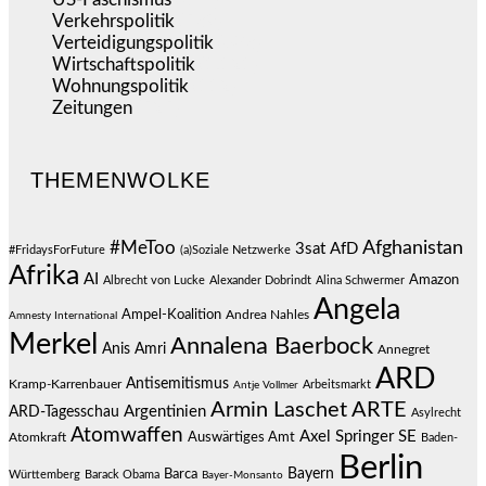
Verkehrspolitik
(539)
Verteidigungspolitik
(683)
Wirtschaftspolitik
(1.121)
Wohnungspolitik
(112)
Zeitungen
(525)
THEMENWOLKE
#MeToo
Afghanistan
3sat
AfD
#FridaysForFuture
(a)Soziale Netzwerke
Afrika
AI
Amazon
Albrecht von Lucke
Alexander Dobrindt
Alina Schwermer
Angela
Ampel-Koalition
Andrea Nahles
Amnesty International
Merkel
Annalena Baerbock
Anis Amri
Annegret
ARD
Antisemitismus
Kramp-Karrenbauer
Arbeitsmarkt
Antje Vollmer
Armin Laschet
ARTE
Argentinien
ARD-Tagesschau
Asylrecht
Atomwaffen
Axel Springer SE
Auswärtiges Amt
Atomkraft
Baden-
Berlin
Bayern
Barca
Württemberg
Barack Obama
Bayer-Monsanto