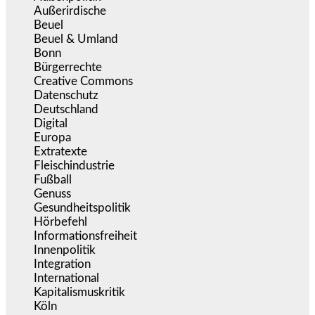
Außerirdische
(39)
Beuel
(525)
Beuel & Umland
(2.457)
Bonn
(637)
Bürgerrechte
(1.675)
Creative Commons
(467)
Datenschutz
(380)
Deutschland
(5.053)
Digital
(1.981)
Europa
(3.275)
Extratexte
(201)
Fleischindustrie
(50)
Fußball
(1.518)
Genuss
(1.206)
Gesundheitspolitik
(853)
Hörbefehl
(166)
Informationsfreiheit
(17)
Innenpolitik
(1.924)
Integration
(444)
International
(5.497)
Kapitalismuskritik
(254)
Köln
(338)