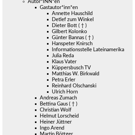
Autor*INN*en
Gastautor*inn*en
Annette Hauschild
Detlef zum Winkel
Dieter Bott ( † )
Gilbert Kolonko
Günter Bannas ( † )
Hanspeter Knirsch
Informationsstelle Lateinamerika
Julia Reda
Klaus Vater
Küppersbusch TV
Matthias W. Birkwald
Petra Erler
Reinhard Olschanski
Ulrich Horn
Andreas Zumach
Bettina Gaus ( † )
Christian Wolf
Helmut Lorscheid
Heiner Jüttner
Ingo Arend
Martin Böttger