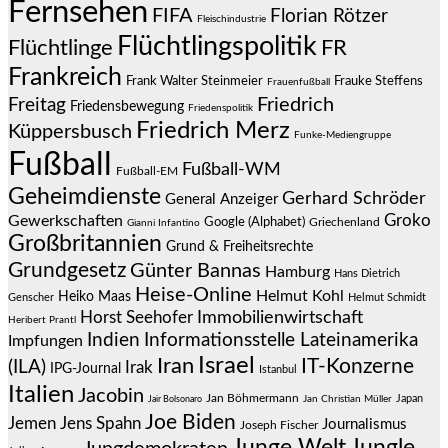
Fernsehen
FIFA
Florian Rötzer
Fleischindustrie
Flüchtlingspolitik
Flüchtlinge
FR
Frankreich
Frauke Steffens
Frank Walter Steinmeier
Frauenfußball
Friedrich
Freitag
Friedensbewegung
Friedenspolitik
Friedrich Merz
Küppersbusch
Funke-Mediengruppe
Fußball
Fußball-WM
Fußball-EM
Geheimdienste
Gerhard Schröder
General Anzeiger
Groko
Gewerkschaften
Google (Alphabet)
Griechenland
Gianni Infantino
Großbritannien
Grund & Freiheitsrechte
Grundgesetz
Günter Bannas
Hamburg
Hans Dietrich
Heise-Online
Helmut Kohl
Heiko Maas
Genscher
Helmut Schmidt
Immobilienwirtschaft
Horst Seehofer
Heribert Prantl
Indien
Informationsstelle Lateinamerika
Impfungen
Israel
Iran
IT-Konzerne
(ILA)
Irak
IPG-Journal
Istanbul
Italien
Jacobin
Jan Böhmermann
Japan
Jair Bolsonaro
Jan Christian Müller
Joe Biden
Jemen
Jens Spahn
Journalismus
Joseph Fischer
Junge Welt
Jungle