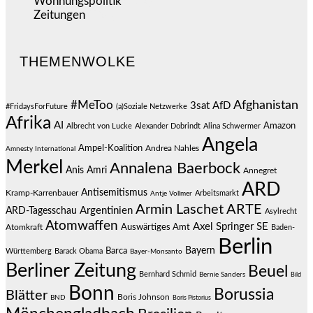
Wohnungspolitik
(112)
Zeitungen
(526)
THEMENWOLKE
#MeToo
Afghanistan
3sat
AfD
#FridaysForFuture
(a)Soziale Netzwerke
Afrika
AI
Amazon
Albrecht von Lucke
Alexander Dobrindt
Alina Schwermer
Angela
Ampel-Koalition
Andrea Nahles
Amnesty International
Merkel
Annalena Baerbock
Anis Amri
Annegret
ARD
Antisemitismus
Kramp-Karrenbauer
Arbeitsmarkt
Antje Vollmer
Armin Laschet
ARTE
Argentinien
ARD-Tagesschau
Asylrecht
Atomwaffen
Axel Springer SE
Auswärtiges Amt
Atomkraft
Baden-
Berlin
Bayern
Barca
Württemberg
Barack Obama
Bayer-Monsanto
Berliner Zeitung
Beuel
Bernhard Schmid
Bernie Sanders
Bild
Bonn
Borussia
Blätter
Boris Johnson
BND
Boris Pistorius