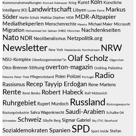
Köln
Kunst
Künstliche
Kommunalverwaltungen
Krieg
Konrad Adenauer
Landwirtschaft
Markus
Libyen
Intelligenz (KI)
Lucien Favre
Söder
MDR-Altpapier
Martin Schulz
Mathias Döpfner
MDR
Mediathekperlen
Menschenrechte
Michael Maier
Microsoft
Mexico
Migration
Nachdenkseiten
Mohammed bin Salman (MBS)
München
Nato
NDR
Netzpolitik.org
Neoliberalismus
Newsletter
NRW
New York
Niederlande
Northstream
Olaf Scholz
NSU-Komplex
Oberbürgermeister*in
Oligarchen
overton-magazin
Otto-Brenner-Stiftung
Oxiblog
Palästina
Radio
Polizei
Polen
Pflegenotstand
Patente
Peter Thiel
Portugal
Recep Tayyip Erdoğan
Rassismus
Rene Martens
Rente
Robert Habeck
René Benko
Rolf Mützenich
Russland
Ruhrgebiet
Rupert Murdoch
Rüstungsexporte
Saudi-Arabien
Sahra Wagenknecht
Schalke 04
Rüstungsindustrie
Schweiz
Sigmar Gabriel
Sibylle Berg
Schweden
Sky (TV)
Slowfood
SPD
Spanien
Sozialdemokraten
Stefan
Sport inside