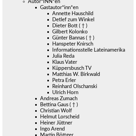
Autor*INN*en
Gastautor*inn*en
Annette Hauschild
Detlef zum Winkel
Dieter Bott ( † )
Gilbert Kolonko
Günter Bannas ( † )
Hanspeter Knirsch
Informationsstelle Lateinamerika
Julia Reda
Klaus Vater
Küppersbusch TV
Matthias W. Birkwald
Petra Erler
Reinhard Olschanski
Ulrich Horn
Andreas Zumach
Bettina Gaus ( † )
Christian Wolf
Helmut Lorscheid
Heiner Jüttner
Ingo Arend
Martin Böttger