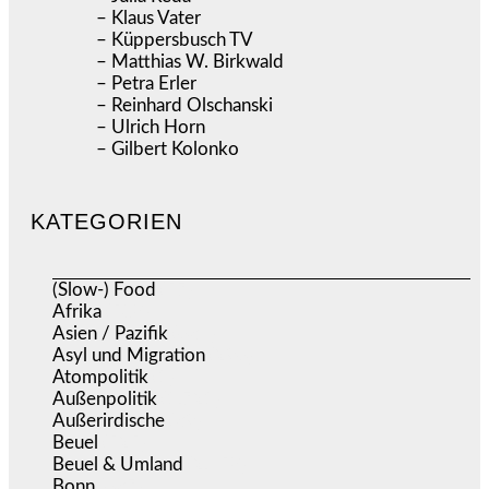
– Klaus Vater
– Küppersbusch TV
– Matthias W. Birkwald
– Petra Erler
– Reinhard Olschanski
– Ulrich Horn
– Gilbert Kolonko
KATEGORIEN
(Slow-) Food
(57)
Afrika
(508)
Asien / Pazifik
(634)
Asyl und Migration
(296)
Atompolitik
(1)
Außenpolitik
(1.721)
Außerirdische
(39)
Beuel
(525)
Beuel & Umland
(2.458)
Bonn
(637)