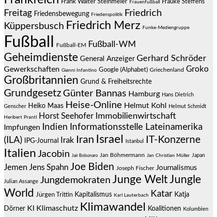
Frauke Steffens
Frank Walter Steinmeier
Frauenfußball
Friedrich
Freitag
Friedensbewegung
Friedenspolitik
Friedrich Merz
Küppersbusch
Funke-Mediengruppe
Fußball
Fußball-WM
Fußball-EM
Geheimdienste
Gerhard Schröder
General Anzeiger
Groko
Gewerkschaften
Google (Alphabet)
Griechenland
Gianni Infantino
Großbritannien
Grund & Freiheitsrechte
Grundgesetz
Günter Bannas
Hamburg
Hans Dietrich
Heise-Online
Helmut Kohl
Heiko Maas
Genscher
Helmut Schmidt
Immobilienwirtschaft
Horst Seehofer
Heribert Prantl
Indien
Informationsstelle Lateinamerika
Impfungen
Israel
Iran
IT-Konzerne
(ILA)
Irak
IPG-Journal
Istanbul
Italien
Jacobin
Jan Böhmermann
Japan
Jair Bolsonaro
Jan Christian Müller
Joe Biden
Jemen
Jens Spahn
Journalismus
Joseph Fischer
Junge Welt
Jungle
Jungdemokraten
Julian Assange
World
Katar
Jürgen Trittin
Kapitalismus
Katja
Karl Lauterbach
Klimawandel
KI
Klimaschutz
Dörner
Koalitionen
Kolumbien