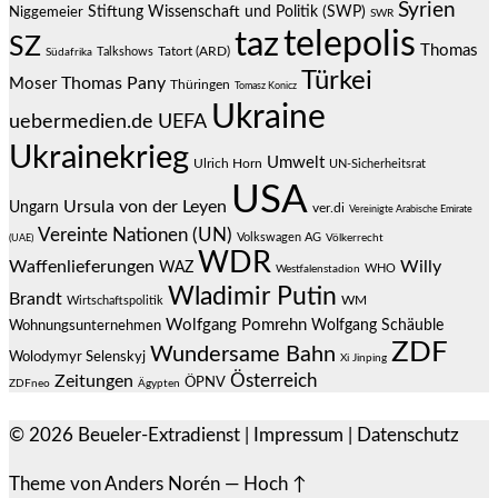
Syrien
Stiftung Wissenschaft und Politik (SWP)
Niggemeier
SWR
telepolis
taz
SZ
Thomas
Talkshows
Tatort (ARD)
Südafrika
Türkei
Thomas Pany
Moser
Thüringen
Tomasz Konicz
Ukraine
uebermedien.de
UEFA
Ukrainekrieg
Umwelt
Ulrich Horn
UN-Sicherheitsrat
USA
Ursula von der Leyen
Ungarn
ver.di
Vereinigte Arabische Emirate
Vereinte Nationen (UN)
Volkswagen AG
(UAE)
Völkerrecht
WDR
Waffenlieferungen
Willy
WAZ
WHO
Westfalenstadion
Wladimir Putin
Brandt
Wirtschaftspolitik
WM
Wolfgang Pomrehn
Wolfgang Schäuble
Wohnungsunternehmen
ZDF
Wundersame Bahn
Wolodymyr Selenskyj
Xi Jinping
Österreich
Zeitungen
ÖPNV
ZDFneo
Ägypten
© 2026
Beueler-Extradienst
|
Impressum
|
Datenschutz
Theme von
Anders Norén
—
Hoch ↑