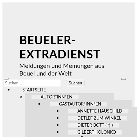
BEUELER-
EXTRADIENST
Meldungen und Meinungen aus
Beuel und der Welt
Mobile-
Suchfel
Suchen
Menü
ein-/au
nach:
ein-/ausblenden
STARTSEITE
AUTOR*INN*EN
GASTAUTOR*INN*EN
ANNETTE HAUSCHILD
DETLEF ZUM WINKEL
DIETER BOTT ( † )
GILBERT KOLONKO