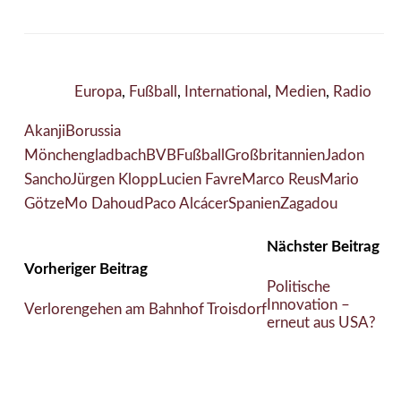
Europa
,
Fußball
,
International
,
Medien
,
Radio
Akanji
Borussia
Mönchengladbach
BVB
Fußball
Großbritannien
Jadon
Sancho
Jürgen Klopp
Lucien Favre
Marco Reus
Mario
Götze
Mo Dahoud
Paco Alcácer
Spanien
Zagadou
Nächster Beitrag
Vorheriger Beitrag
Politische
Innovation –
Verlorengehen am Bahnhof Troisdorf
erneut aus USA?