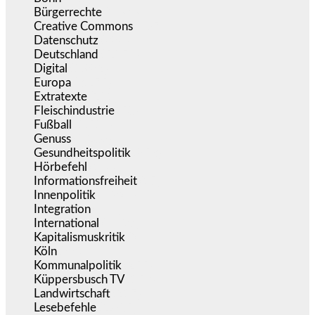
Bürgerrechte
(1.676)
Creative Commons
(467)
Datenschutz
(380)
Deutschland
(5.054)
Digital
(1.982)
Europa
(3.275)
Extratexte
(201)
Fleischindustrie
(50)
Fußball
(1.518)
Genuss
(1.206)
Gesundheitspolitik
(853)
Hörbefehl
(166)
Informationsfreiheit
(17)
Innenpolitik
(1.925)
Integration
(445)
International
(5.497)
Kapitalismuskritik
(254)
Köln
(339)
Kommunalpolitik
(255)
Küppersbusch TV
(153)
Landwirtschaft
(217)
Lesebefehle
(2.605)