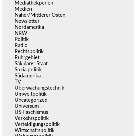
Mediathekperlen
(536)
Medien
(5.359)
Naher/Mittlerer Osten
(828)
Newsletter
(1.068)
Nordamerika
(1.141)
NRW
(977)
Politik
(9.191)
Radio
(486)
Rechtspolitik
(536)
Ruhrgebiet
(392)
Säkularer Staat
(70)
Sozialpolitik
(1.236)
Südamerika
(471)
TV
(1.716)
Überwachungstechnik
(546)
Umweltpolitik
(641)
Uncategorized
(144)
Universum
(39)
US-Faschismus
(344)
Verkehrspolitik
(539)
Verteidigungspolitik
(683)
Wirtschaftspolitik
(1.121)