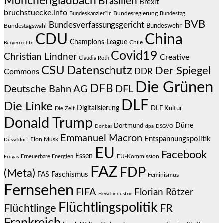
Mönchengladbach
Brasilien
Brexit
bruchstuecke.info
Bundesregierung
Bundestag
Bundeskanzler*in
BVB
Bundesverfassungsgericht
Bundeswehr
Bundestagswahl
CDU
China
Champions-League
Chile
Bürgerrechte
Covid19
Christian Lindner
Creative
Claudia Roth
CSU
Datenschutz
Der Spiegel
DDR
Commons
Die Grünen
DFB
Deutsche Bahn AG
DFL
DLF
Die Linke
Digitalisierung
DLF Kultur
Die Zeit
Donald Trump
Dürre
Dortmund
Donbas
dpa
DSGVO
Emmanuel Macron
Entspannungspolitik
Elon Musk
Düsseldorf
EU
Facebook
Essen
EU-Kommission
Erneuerbare Energien
Erdgas
FAZ
FDP
(Meta)
Faschismus
FAS
Feminismus
Fernsehen
FIFA
Florian Rötzer
Fleischindustrie
Flüchtlingspolitik
Flüchtlinge
FR
Frankreich