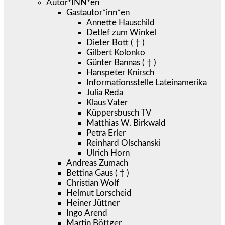
Autor*INN*en
Gastautor*inn*en
Annette Hauschild
Detlef zum Winkel
Dieter Bott ( † )
Gilbert Kolonko
Günter Bannas ( † )
Hanspeter Knirsch
Informationsstelle Lateinamerika
Julia Reda
Klaus Vater
Küppersbusch TV
Matthias W. Birkwald
Petra Erler
Reinhard Olschanski
Ulrich Horn
Andreas Zumach
Bettina Gaus ( † )
Christian Wolf
Helmut Lorscheid
Heiner Jüttner
Ingo Arend
Martin Böttger