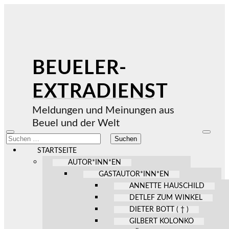
BEUELER-
EXTRADIENST
Meldungen und Meinungen aus
Beuel und der Welt
Mobile-
Suchfel
Suchen
Menü
ein-/au
nach:
ein-/ausblenden
STARTSEITE
AUTOR*INN*EN
GASTAUTOR*INN*EN
ANNETTE HAUSCHILD
DETLEF ZUM WINKEL
DIETER BOTT ( † )
GILBERT KOLONKO