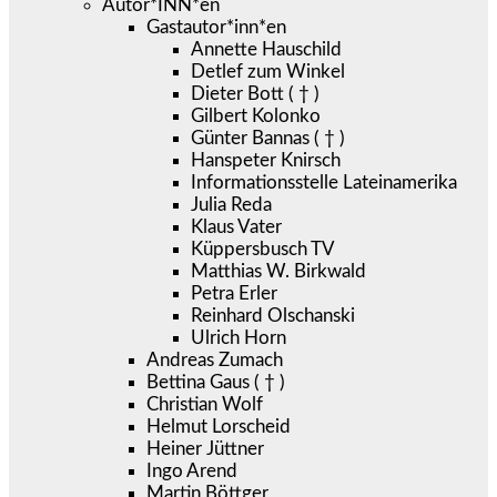
Autor*INN*en
Gastautor*inn*en
Annette Hauschild
Detlef zum Winkel
Dieter Bott ( † )
Gilbert Kolonko
Günter Bannas ( † )
Hanspeter Knirsch
Informationsstelle Lateinamerika
Julia Reda
Klaus Vater
Küppersbusch TV
Matthias W. Birkwald
Petra Erler
Reinhard Olschanski
Ulrich Horn
Andreas Zumach
Bettina Gaus ( † )
Christian Wolf
Helmut Lorscheid
Heiner Jüttner
Ingo Arend
Martin Böttger