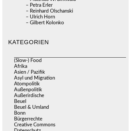
– Petra Erler
– Reinhard Olschanski
– Ulrich Horn
– Gilbert Kolonko
KATEGORIEN
(Slow-) Food
(57)
Afrika
(508)
Asien / Pazifik
(634)
Asyl und Migration
(297)
Atompolitik
(2)
Außenpolitik
(1.722)
Außerirdische
(39)
Beuel
(526)
Beuel & Umland
(2.460)
Bonn
(639)
Bürgerrechte
(1.679)
Creative Commons
(468)
Datenschutz
(381)