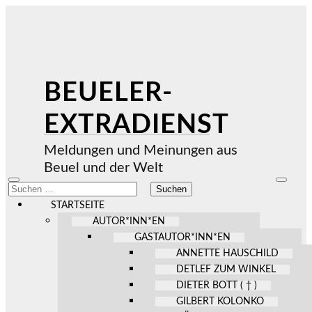
BEUELER-
EXTRADIENST
Meldungen und Meinungen aus
Beuel und der Welt
Mobile-
Suchfel
Suchen
Menü
ein-/au
nach:
ein-/ausblenden
STARTSEITE
AUTOR*INN*EN
GASTAUTOR*INN*EN
ANNETTE HAUSCHILD
DETLEF ZUM WINKEL
DIETER BOTT ( † )
GILBERT KOLONKO