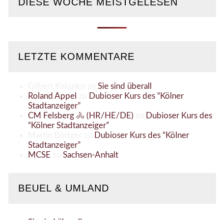
DIESE WOCHE MEISTGELESEN
LETZTE KOMMENTARE
Gilbert Kolonko
zu
Sie sind überall
Roland Appel
zu
Dubioser Kurs des “Kölner
Stadtanzeiger”
CM Felsberg 🚴 (HR/HE/DE)
zu
Dubioser Kurs des
“Kölner Stadtanzeiger”
Martin Böttger
zu
Dubioser Kurs des “Kölner
Stadtanzeiger”
MCSE
zu
Sachsen-Anhalt
BEUEL & UMLAND