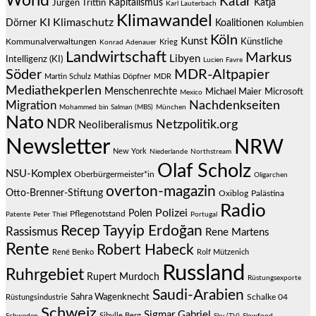
World
Katar
Jürgen Trittin
Kapitalismus
Katja
Karl Lauterbach
Klimawandel
KI
Klimaschutz
Dörner
Koalitionen
Kolumbien
Köln
Kunst
Künstliche
Kommunalverwaltungen
Krieg
Konrad Adenauer
Landwirtschaft
Markus
Libyen
Intelligenz (KI)
Lucien Favre
Söder
MDR-Altpapier
Martin Schulz
Mathias Döpfner
MDR
Mediathekperlen
Menschenrechte
Michael Maier
Microsoft
Mexico
Migration
Nachdenkseiten
Mohammed bin Salman (MBS)
München
Nato
NDR
Netzpolitik.org
Neoliberalismus
Newsletter
NRW
New York
Niederlande
Northstream
Olaf Scholz
NSU-Komplex
Oberbürgermeister*in
Oligarchen
overton-magazin
Otto-Brenner-Stiftung
Oxiblog
Palästina
Radio
Polizei
Polen
Pflegenotstand
Patente
Peter Thiel
Portugal
Recep Tayyip Erdoğan
Rassismus
Rene Martens
Rente
Robert Habeck
René Benko
Rolf Mützenich
Russland
Ruhrgebiet
Rupert Murdoch
Rüstungsexporte
Saudi-Arabien
Sahra Wagenknecht
Schalke 04
Rüstungsindustrie
Schweiz
Sigmar Gabriel
Sibylle Berg