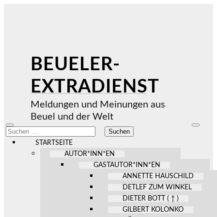
BEUELER-
EXTRADIENST
Meldungen und Meinungen aus
Beuel und der Welt
Mobile-
Suchfel
Suchen
Menü
ein-/au
nach:
ein-/ausblenden
STARTSEITE
AUTOR*INN*EN
GASTAUTOR*INN*EN
ANNETTE HAUSCHILD
DETLEF ZUM WINKEL
DIETER BOTT ( † )
GILBERT KOLONKO