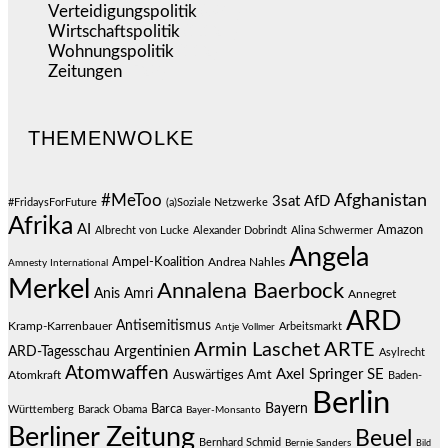
Verteidigungspolitik
(684)
Wirtschaftspolitik
(1.124)
Wohnungspolitik
(112)
Zeitungen
(528)
THEMENWOLKE
#MeToo
Afghanistan
3sat
AfD
#FridaysForFuture
(a)Soziale Netzwerke
Afrika
AI
Amazon
Albrecht von Lucke
Alexander Dobrindt
Alina Schwermer
Angela
Ampel-Koalition
Andrea Nahles
Amnesty International
Merkel
Annalena Baerbock
Anis Amri
Annegret
ARD
Antisemitismus
Kramp-Karrenbauer
Arbeitsmarkt
Antje Vollmer
Armin Laschet
ARTE
Argentinien
ARD-Tagesschau
Asylrecht
Atomwaffen
Axel Springer SE
Auswärtiges Amt
Atomkraft
Baden-
Berlin
Bayern
Barca
Württemberg
Barack Obama
Bayer-Monsanto
Berliner Zeitung
Beuel
Bernhard Schmid
Bernie Sanders
Bild