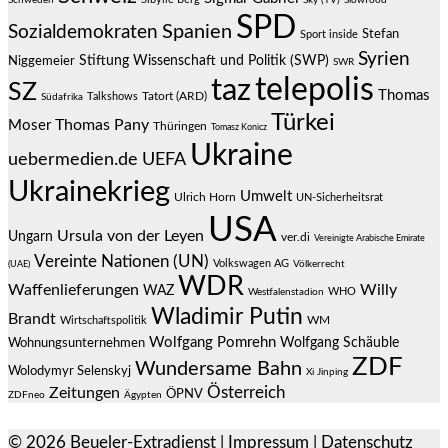
Schweden
Sky (TV)
Slowfood
SPD
Spanien
Sozialdemokraten
Stefan
Sport inside
Syrien
Stiftung Wissenschaft und Politik (SWP)
Niggemeier
SWR
telepolis
taz
SZ
Thomas
Talkshows
Tatort (ARD)
Südafrika
Türkei
Thomas Pany
Moser
Thüringen
Tomasz Konicz
Ukraine
uebermedien.de
UEFA
Ukrainekrieg
Umwelt
Ulrich Horn
UN-Sicherheitsrat
USA
Ursula von der Leyen
Ungarn
ver.di
Vereinigte Arabische Emirate
Vereinte Nationen (UN)
Volkswagen AG
(UAE)
Völkerrecht
WDR
Waffenlieferungen
Willy
WAZ
WHO
Westfalenstadion
Wladimir Putin
Brandt
Wirtschaftspolitik
WM
Wolfgang Pomrehn
Wolfgang Schäuble
Wohnungsunternehmen
ZDF
Wundersame Bahn
Wolodymyr Selenskyj
Xi Jinping
Österreich
Zeitungen
ÖPNV
ZDFneo
Ägypten
© 2026
Beueler-Extradienst
|
Impressum
|
Datenschutz