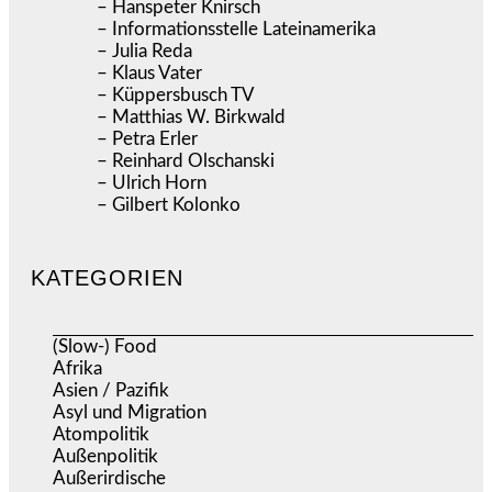
– Hanspeter Knirsch
– Informationsstelle Lateinamerika
– Julia Reda
– Klaus Vater
– Küppersbusch TV
– Matthias W. Birkwald
– Petra Erler
– Reinhard Olschanski
– Ulrich Horn
– Gilbert Kolonko
KATEGORIEN
(Slow-) Food
(57)
Afrika
(508)
Asien / Pazifik
(634)
Asyl und Migration
(297)
Atompolitik
(2)
Außenpolitik
(1.722)
Außerirdische
(39)