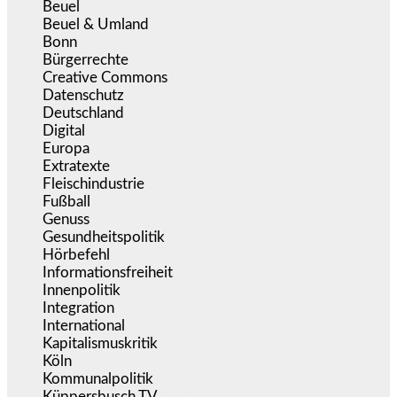
Beuel
(526)
Beuel & Umland
(2.460)
Bonn
(639)
Bürgerrechte
(1.679)
Creative Commons
(468)
Datenschutz
(381)
Deutschland
(5.057)
Digital
(1.984)
Europa
(3.278)
Extratexte
(201)
Fleischindustrie
(50)
Fußball
(1.518)
Genuss
(1.206)
Gesundheitspolitik
(855)
Hörbefehl
(166)
Informationsfreiheit
(18)
Innenpolitik
(1.927)
Integration
(446)
International
(5.499)
Kapitalismuskritik
(255)
Köln
(340)
Kommunalpolitik
(256)
Küppersbusch TV
(153)