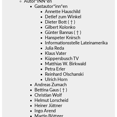
Autor*INN*en
Gastautor*inn*en
Annette Hauschild
Detlef zum Winkel
Dieter Bott ( † )
Gilbert Kolonko
Günter Bannas ( † )
Hanspeter Knirsch
Informationsstelle Lateinamerika
Julia Reda
Klaus Vater
Küppersbusch TV
Matthias W. Birkwald
Petra Erler
Reinhard Olschanski
Ulrich Horn
Andreas Zumach
Bettina Gaus ( † )
Christian Wolf
Helmut Lorscheid
Heiner Jüttner
Ingo Arend
Martin Böttger