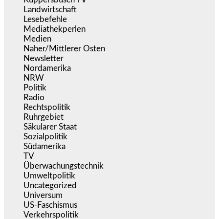
Landwirtschaft
(217)
Lesebefehle
(2.606)
Mediathekperlen
(536)
Medien
(5.362)
Naher/Mittlerer Osten
(828)
Newsletter
(1.068)
Nordamerika
(1.142)
NRW
(978)
Politik
(9.194)
Radio
(487)
Rechtspolitik
(538)
Ruhrgebiet
(392)
Säkularer Staat
(70)
Sozialpolitik
(1.239)
Südamerika
(471)
TV
(1.717)
Überwachungstechnik
(547)
Umweltpolitik
(644)
Uncategorized
(144)
Universum
(39)
US-Faschismus
(345)
Verkehrspolitik
(540)