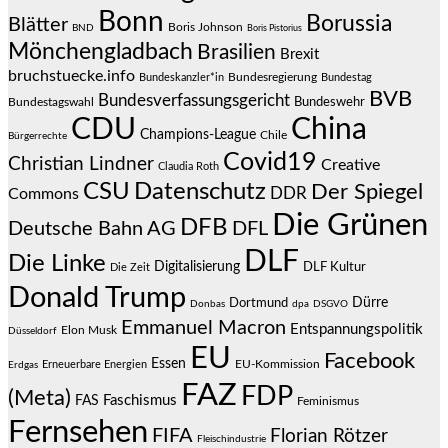
Bonn
Borussia
Blätter
Boris Johnson
BND
Boris Pistorius
Mönchengladbach
Brasilien
Brexit
bruchstuecke.info
Bundesregierung
Bundestag
Bundeskanzler*in
BVB
Bundesverfassungsgericht
Bundeswehr
Bundestagswahl
CDU
China
Champions-League
Chile
Bürgerrechte
Covid19
Christian Lindner
Creative
Claudia Roth
CSU
Datenschutz
Der Spiegel
DDR
Commons
Die Grünen
DFB
Deutsche Bahn AG
DFL
DLF
Die Linke
Digitalisierung
DLF Kultur
Die Zeit
Donald Trump
Dürre
Dortmund
Donbas
dpa
DSGVO
Emmanuel Macron
Entspannungspolitik
Elon Musk
Düsseldorf
EU
Facebook
Essen
EU-Kommission
Erneuerbare Energien
Erdgas
FAZ
FDP
(Meta)
Faschismus
FAS
Feminismus
Fernsehen
FIFA
Florian Rötzer
Fleischindustrie