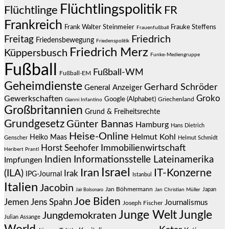
Flüchtlingspolitik
Flüchtlinge
FR
Frankreich
Frauke Steffens
Frank Walter Steinmeier
Frauenfußball
Friedrich
Freitag
Friedensbewegung
Friedenspolitik
Friedrich Merz
Küppersbusch
Funke-Mediengruppe
Fußball
Fußball-WM
Fußball-EM
Geheimdienste
Gerhard Schröder
General Anzeiger
Groko
Gewerkschaften
Google (Alphabet)
Griechenland
Gianni Infantino
Großbritannien
Grund & Freiheitsrechte
Grundgesetz
Günter Bannas
Hamburg
Hans Dietrich
Heise-Online
Helmut Kohl
Heiko Maas
Genscher
Helmut Schmidt
Immobilienwirtschaft
Horst Seehofer
Heribert Prantl
Indien
Informationsstelle Lateinamerika
Impfungen
Israel
Iran
IT-Konzerne
(ILA)
Irak
IPG-Journal
Istanbul
Italien
Jacobin
Jan Böhmermann
Japan
Jair Bolsonaro
Jan Christian Müller
Joe Biden
Jemen
Jens Spahn
Journalismus
Joseph Fischer
Junge Welt
Jungle
Jungdemokraten
Julian Assange