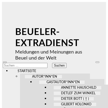
BEUELER-
EXTRADIENST
Meldungen und Meinungen aus
Beuel und der Welt
Mobile-
Suchfel
Suchen
Menü
ein-/au
nach:
ein-/ausblenden
STARTSEITE
AUTOR*INN*EN
GASTAUTOR*INN*EN
ANNETTE HAUSCHILD
DETLEF ZUM WINKEL
DIETER BOTT ( † )
GILBERT KOLONKO