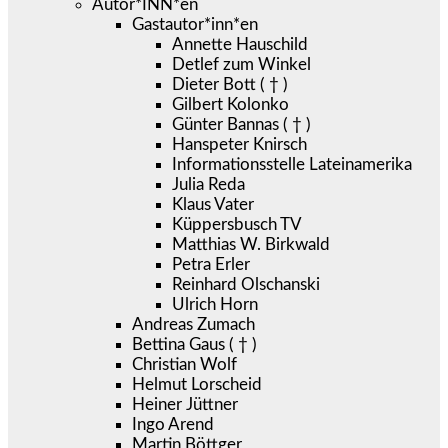
Autor*INN*en
Gastautor*inn*en
Annette Hauschild
Detlef zum Winkel
Dieter Bott ( † )
Gilbert Kolonko
Günter Bannas ( † )
Hanspeter Knirsch
Informationsstelle Lateinamerika
Julia Reda
Klaus Vater
Küppersbusch TV
Matthias W. Birkwald
Petra Erler
Reinhard Olschanski
Ulrich Horn
Andreas Zumach
Bettina Gaus ( † )
Christian Wolf
Helmut Lorscheid
Heiner Jüttner
Ingo Arend
Martin Böttger