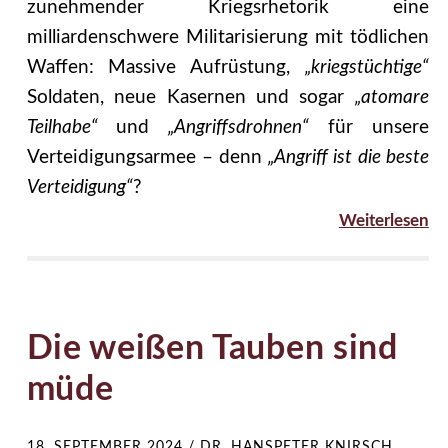
zunehmender Kriegsrhetorik eine
milliardenschwere Militarisierung mit tödlichen
Waffen: Massive Aufrüstung,
„kriegstüchtige“
Soldaten, neue Kasernen und sogar
„atomare
Teilhabe“
und
„Angriffsdrohnen“
für unsere
Verteidigungsarmee – denn
„Angriff ist die beste
Verteidigung“
?
Weiterlesen
Die weißen Tauben sind
müde
18. SEPTEMBER 2024
/
DR. HANSPETER KNIRSCH