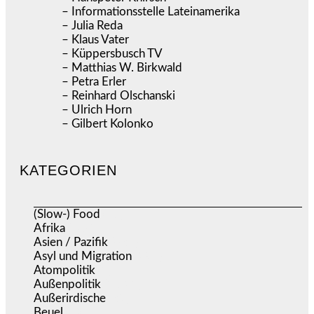
– Informationsstelle Lateinamerika
– Julia Reda
– Klaus Vater
– Küppersbusch TV
– Matthias W. Birkwald
– Petra Erler
– Reinhard Olschanski
– Ulrich Horn
– Gilbert Kolonko
KATEGORIEN
(Slow-) Food
(57)
Afrika
(508)
Asien / Pazifik
(634)
Asyl und Migration
(295)
Atompolitik
(1)
Außenpolitik
(1.721)
Außerirdische
(39)
Beuel
(525)