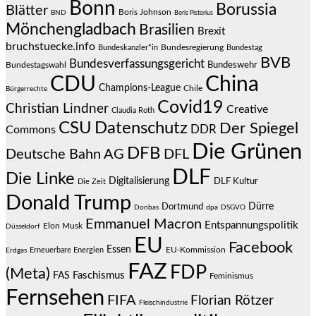
Bonn
Borussia
Blätter
Boris Johnson
BND
Boris Pistorius
Mönchengladbach
Brasilien
Brexit
bruchstuecke.info
Bundesregierung
Bundestag
Bundeskanzler*in
BVB
Bundesverfassungsgericht
Bundeswehr
Bundestagswahl
CDU
China
Champions-League
Chile
Bürgerrechte
Covid19
Christian Lindner
Creative
Claudia Roth
CSU
Datenschutz
Der Spiegel
DDR
Commons
Die Grünen
DFB
Deutsche Bahn AG
DFL
DLF
Die Linke
Digitalisierung
DLF Kultur
Die Zeit
Donald Trump
Dürre
Dortmund
Donbas
dpa
DSGVO
Emmanuel Macron
Entspannungspolitik
Elon Musk
Düsseldorf
EU
Facebook
Essen
EU-Kommission
Erneuerbare Energien
Erdgas
FAZ
FDP
(Meta)
Faschismus
FAS
Feminismus
Fernsehen
FIFA
Florian Rötzer
Fleischindustrie