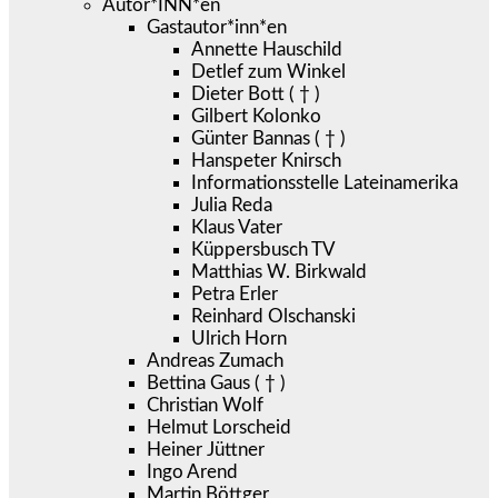
Autor*INN*en
Gastautor*inn*en
Annette Hauschild
Detlef zum Winkel
Dieter Bott ( † )
Gilbert Kolonko
Günter Bannas ( † )
Hanspeter Knirsch
Informationsstelle Lateinamerika
Julia Reda
Klaus Vater
Küppersbusch TV
Matthias W. Birkwald
Petra Erler
Reinhard Olschanski
Ulrich Horn
Andreas Zumach
Bettina Gaus ( † )
Christian Wolf
Helmut Lorscheid
Heiner Jüttner
Ingo Arend
Martin Böttger