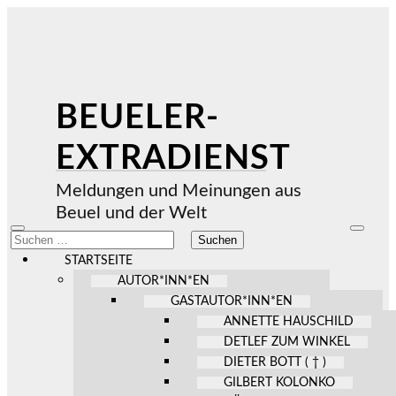
BEUELER-
EXTRADIENST
Meldungen und Meinungen aus
Beuel und der Welt
Mobile-
Suchfel
Suchen
Menü
ein-/au
nach:
ein-/ausblenden
STARTSEITE
AUTOR*INN*EN
GASTAUTOR*INN*EN
ANNETTE HAUSCHILD
DETLEF ZUM WINKEL
DIETER BOTT ( † )
GILBERT KOLONKO