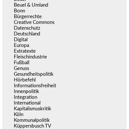
Beuel & Umland
(2.457)
Bonn
(637)
Bürgerrechte
(1.673)
Creative Commons
(466)
Datenschutz
(379)
Deutschland
(5.051)
Digital
(1.978)
Europa
(3.274)
Extratexte
(199)
Fleischindustrie
(50)
Fußball
(1.518)
Genuss
(1.206)
Gesundheitspolitik
(852)
Hörbefehl
(166)
Informationsfreiheit
(16)
Innenpolitik
(1.922)
Integration
(443)
International
(5.496)
Kapitalismuskritik
(254)
Köln
(338)
Kommunalpolitik
(255)
Küppersbusch TV
(153)