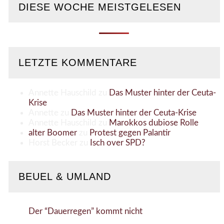
DIESE WOCHE MEISTGELESEN
LETZTE KOMMENTARE
Annette Hauschild
zu
Das Muster hinter der Ceuta-
Krise
Annette
zu
Das Muster hinter der Ceuta-Krise
Annette Hauschild
zu
Marokkos dubiose Rolle
alter Boomer
zu
Protest gegen Palantir
Horst Becker
zu
Isch over SPD?
BEUEL & UMLAND
Der “Dauerregen” kommt nicht