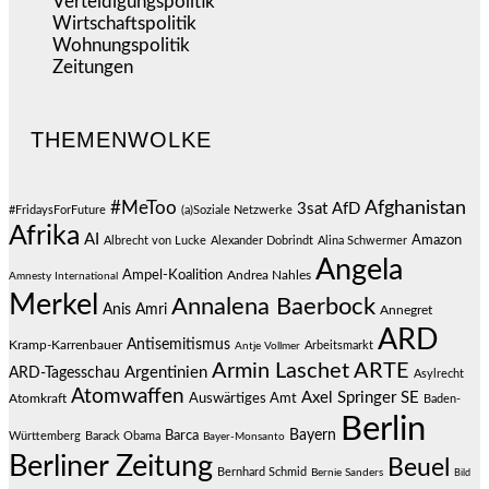
Verteidigungspolitik
(683)
Wirtschaftspolitik
(1.120)
Wohnungspolitik
(112)
Zeitungen
(524)
THEMENWOLKE
#MeToo
Afghanistan
3sat
AfD
#FridaysForFuture
(a)Soziale Netzwerke
Afrika
AI
Amazon
Albrecht von Lucke
Alexander Dobrindt
Alina Schwermer
Angela
Ampel-Koalition
Andrea Nahles
Amnesty International
Merkel
Annalena Baerbock
Anis Amri
Annegret
ARD
Antisemitismus
Kramp-Karrenbauer
Arbeitsmarkt
Antje Vollmer
Armin Laschet
ARTE
Argentinien
ARD-Tagesschau
Asylrecht
Atomwaffen
Axel Springer SE
Auswärtiges Amt
Atomkraft
Baden-
Berlin
Bayern
Barca
Württemberg
Barack Obama
Bayer-Monsanto
Berliner Zeitung
Beuel
Bernhard Schmid
Bernie Sanders
Bild