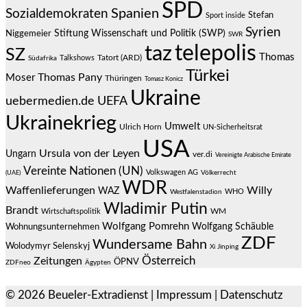
SPD
Spanien
Sozialdemokraten
Stefan
Sport inside
Syrien
Stiftung Wissenschaft und Politik (SWP)
Niggemeier
SWR
telepolis
taz
SZ
Thomas
Talkshows
Tatort (ARD)
Südafrika
Türkei
Thomas Pany
Moser
Thüringen
Tomasz Konicz
Ukraine
uebermedien.de
UEFA
Ukrainekrieg
Umwelt
Ulrich Horn
UN-Sicherheitsrat
USA
Ursula von der Leyen
Ungarn
ver.di
Vereinigte Arabische Emirate
Vereinte Nationen (UN)
Volkswagen AG
(UAE)
Völkerrecht
WDR
Waffenlieferungen
Willy
WAZ
WHO
Westfalenstadion
Wladimir Putin
Brandt
Wirtschaftspolitik
WM
Wolfgang Pomrehn
Wolfgang Schäuble
Wohnungsunternehmen
ZDF
Wundersame Bahn
Wolodymyr Selenskyj
Xi Jinping
Österreich
Zeitungen
ÖPNV
ZDFneo
Ägypten
© 2026
Beueler-Extradienst
|
Impressum
|
Datenschutz