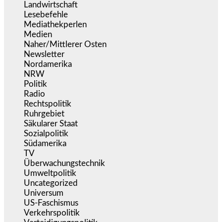
Landwirtschaft
(216)
Lesebefehle
(2.605)
Mediathekperlen
(536)
Medien
(5.355)
Naher/Mittlerer Osten
(828)
Newsletter
(1.068)
Nordamerika
(1.141)
NRW
(977)
Politik
(9.188)
Radio
(484)
Rechtspolitik
(533)
Ruhrgebiet
(392)
Säkularer Staat
(70)
Sozialpolitik
(1.233)
Südamerika
(471)
TV
(1.714)
Überwachungstechnik
(545)
Umweltpolitik
(640)
Uncategorized
(144)
Universum
(38)
US-Faschismus
(344)
Verkehrspolitik
(538)