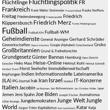
Flüchtlingspolitik
Flüchtlinge
FR
Frankreich
Frauke Steffens
Frank Walter Steinmeier
Frauenfußball
Friedrich
Freitag
Friedensbewegung
Friedenspolitik
Friedrich Merz
Küppersbusch
Funke-Mediengruppe
Fußball
Fußball-WM
Fußball-EM
Geheimdienste
Gerhard Schröder
General Anzeiger
Groko
Gewerkschaften
Google (Alphabet)
Griechenland
Gianni Infantino
Großbritannien
Grund & Freiheitsrechte
Grundgesetz
Günter Bannas
Hamburg
Hans Dietrich
Heise-Online
Helmut Kohl
Heiko Maas
Genscher
Helmut Schmidt
Immobilienwirtschaft
Horst Seehofer
Heribert Prantl
Indien
Informationsstelle Lateinamerika
Impfungen
Israel
Iran
IT-Konzerne
(ILA)
Irak
IPG-Journal
Istanbul
Italien
Jacobin
Jan Böhmermann
Japan
Jair Bolsonaro
Jan Christian Müller
Joe Biden
Jemen
Jens Spahn
Journalismus
Joseph Fischer
Junge Welt
Jungle
Jungdemokraten
Julian Assange
World
Katar
Jürgen Trittin
Kapitalismus
Katja
Karl Lauterbach