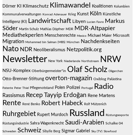
Klimawandel
KI
Klimaschutz
Dörner
Koalitionen
Kolumbien
Köln
Kunst
Künstliche
Kommunalverwaltungen
Krieg
Konrad Adenauer
Landwirtschaft
Markus
Libyen
Intelligenz (KI)
Lucien Favre
Söder
MDR-Altpapier
Martin Schulz
Mathias Döpfner
MDR
Mediathekperlen
Menschenrechte
Michael Maier
Microsoft
Mexico
Migration
Nachdenkseiten
Mohammed bin Salman (MBS)
München
Nato
NDR
Netzpolitik.org
Neoliberalismus
Newsletter
NRW
New York
Niederlande
Northstream
Olaf Scholz
NSU-Komplex
Oberbürgermeister*in
Oligarchen
overton-magazin
Otto-Brenner-Stiftung
Oxiblog
Palästina
Radio
Polizei
Polen
Pflegenotstand
Patente
Peter Thiel
Portugal
Recep Tayyip Erdoğan
Rassismus
Rene Martens
Rente
Robert Habeck
René Benko
Rolf Mützenich
Russland
Ruhrgebiet
Rupert Murdoch
Rüstungsexporte
Saudi-Arabien
Sahra Wagenknecht
Schalke 04
Rüstungsindustrie
Schweiz
Sigmar Gabriel
Sibylle Berg
Schweden
Sky (TV)
Slowfood