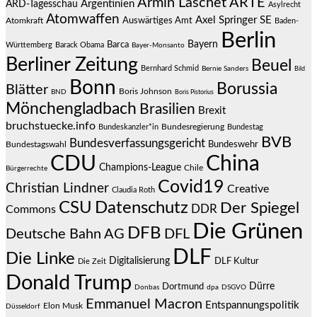
Armin Laschet
ARTE
Argentinien
ARD-Tagesschau
Asylrecht
Atomwaffen
Axel Springer SE
Auswärtiges Amt
Atomkraft
Baden-
Berlin
Bayern
Barca
Württemberg
Barack Obama
Bayer-Monsanto
Berliner Zeitung
Beuel
Bernhard Schmid
Bernie Sanders
Bild
Bonn
Borussia
Blätter
Boris Johnson
BND
Boris Pistorius
Mönchengladbach
Brasilien
Brexit
bruchstuecke.info
Bundesregierung
Bundestag
Bundeskanzler*in
BVB
Bundesverfassungsgericht
Bundeswehr
Bundestagswahl
CDU
China
Champions-League
Chile
Bürgerrechte
Covid19
Christian Lindner
Creative
Claudia Roth
CSU
Datenschutz
Der Spiegel
DDR
Commons
Die Grünen
DFB
Deutsche Bahn AG
DFL
DLF
Die Linke
Digitalisierung
DLF Kultur
Die Zeit
Donald Trump
Dürre
Dortmund
Donbas
dpa
DSGVO
Emmanuel Macron
Entspannungspolitik
Elon Musk
Düsseldorf