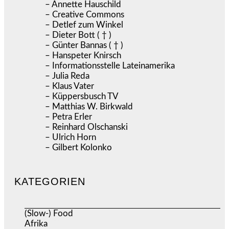
– Annette Hauschild
– Creative Commons
– Detlef zum Winkel
– Dieter Bott ( † )
– Günter Bannas ( † )
– Hanspeter Knirsch
– Informationsstelle Lateinamerika
– Julia Reda
– Klaus Vater
– Küppersbusch TV
– Matthias W. Birkwald
– Petra Erler
– Reinhard Olschanski
– Ulrich Horn
– Gilbert Kolonko
KATEGORIEN
(Slow-) Food
(57)
Afrika
(508)