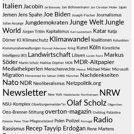
Italien
Jacobin
Jan Böhmermann
Japan
Jair Bolsonaro
Jan Christian Müller
Joe Biden
Jemen
Jens Spahn
Journalismus
Joseph Fischer
Junge Welt
Jungle
Jungdemokraten
Julian Assange
World
Katar
Jürgen Trittin
Kapitalismus
Katja
Karl Lauterbach
Klimawandel
KI
Klimaschutz
Dörner
Koalitionen
Kolumbien
Köln
Kunst
Künstliche
Kommunalverwaltungen
Krieg
Konrad Adenauer
Landwirtschaft
Markus
Libyen
Intelligenz (KI)
Lucien Favre
Söder
MDR-Altpapier
Martin Schulz
Mathias Döpfner
MDR
Mediathekperlen
Menschenrechte
Michael Maier
Microsoft
Mexico
Migration
Nachdenkseiten
Mohammed bin Salman (MBS)
München
Nato
NDR
Netzpolitik.org
Neoliberalismus
Newsletter
NRW
New York
Niederlande
Northstream
Olaf Scholz
NSU-Komplex
Oberbürgermeister*in
Oligarchen
overton-magazin
Otto-Brenner-Stiftung
Oxiblog
Palästina
Radio
Polizei
Polen
Pflegenotstand
Patente
Peter Thiel
Portugal
Recep Tayyip Erdoğan
Rassismus
Rene Martens