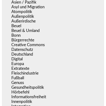
Asien / Pazifik
(634)
Asyl und Migration
(296)
Atompolitik
(1)
Außenpolitik
(1.721)
Außerirdische
(39)
Beuel
(525)
Beuel & Umland
(2.458)
Bonn
(637)
Bürgerrechte
(1.676)
Creative Commons
(467)
Datenschutz
(380)
Deutschland
(5.054)
Digital
(1.982)
Europa
(3.275)
Extratexte
(201)
Fleischindustrie
(50)
Fußball
(1.518)
Genuss
(1.206)
Gesundheitspolitik
(853)
Hörbefehl
(166)
Informationsfreiheit
(17)
Innenpolitik
(1.925)