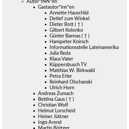
Autor*INN*en
Gastautor*inn*en
Annette Hauschild
Detlef zum Winkel
Dieter Bott ( † )
Gilbert Kolonko
Günter Bannas ( † )
Hanspeter Knirsch
Informationsstelle Lateinamerika
Julia Reda
Klaus Vater
Küppersbusch TV
Matthias W. Birkwald
Petra Erler
Reinhard Olschanski
Ulrich Horn
Andreas Zumach
Bettina Gaus ( † )
Christian Wolf
Helmut Lorscheid
Heiner Jüttner
Ingo Arend
Martin Böttger