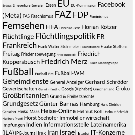
EU
Facebook
Essen
EU-Kommission
Erneuerbare Energien
Erdgas
FAZ
FDP
(Meta)
Faschismus
FAS
Feminismus
Fernsehen
FIFA
Florian Rötzer
Fleischindustrie
Flüchtlingspolitik
Flüchtlinge
FR
Frankreich
Frauke Steffens
Frank Walter Steinmeier
Frauenfußball
Friedrich
Freitag
Friedensbewegung
Friedenspolitik
Friedrich Merz
Küppersbusch
Funke-Mediengruppe
Fußball
Fußball-WM
Fußball-EM
Geheimdienste
Gerhard Schröder
General Anzeiger
Groko
Gewerkschaften
Google (Alphabet)
Griechenland
Gianni Infantino
Großbritannien
Grund & Freiheitsrechte
Grundgesetz
Günter Bannas
Hamburg
Hans Dietrich
Heise-Online
Helmut Kohl
Heiko Maas
Genscher
Helmut Schmidt
Immobilienwirtschaft
Horst Seehofer
Heribert Prantl
Indien
Informationsstelle Lateinamerika
Impfungen
Israel
Iran
IT-Konzerne
(ILA)
Irak
IPG-Journal
Istanbul