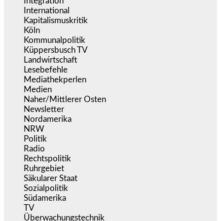
Integration
(445)
International
(5.497)
Kapitalismuskritik
(254)
Köln
(339)
Kommunalpolitik
(255)
Küppersbusch TV
(153)
Landwirtschaft
(217)
Lesebefehle
(2.605)
Mediathekperlen
(536)
Medien
(5.359)
Naher/Mittlerer Osten
(828)
Newsletter
(1.068)
Nordamerika
(1.141)
NRW
(977)
Politik
(9.191)
Radio
(486)
Rechtspolitik
(536)
Ruhrgebiet
(392)
Säkularer Staat
(70)
Sozialpolitik
(1.236)
Südamerika
(471)
TV
(1.716)
Überwachungstechnik
(546)