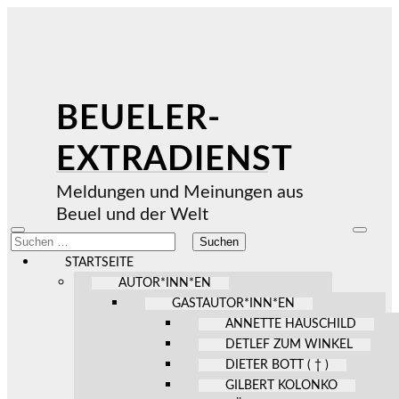
BEUELER-
EXTRADIENST
Meldungen und Meinungen aus
Beuel und der Welt
Mobile-
Suchfel
Suchen
Menü
ein-/au
nach:
ein-/ausblenden
STARTSEITE
AUTOR*INN*EN
GASTAUTOR*INN*EN
ANNETTE HAUSCHILD
DETLEF ZUM WINKEL
DIETER BOTT ( † )
GILBERT KOLONKO