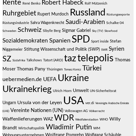
Rente
Robert Habeck
René Benko
Rolf Mützenich
Russland
Ruhrgebiet
Rupert Murdoch
Rüstungsexporte
Saudi-Arabien
Sahra Wagenknecht
Schalke 04
Rüstungsindustrie
Schweiz
Sigmar Gabriel
Sibylle Berg
Schweden
Sky (TV)
Slowfood
SPD
Spanien
Sozialdemokraten
Stefan
Sport inside
Syrien
Stiftung Wissenschaft und Politik (SWP)
Niggemeier
SWR
telepolis
taz
SZ
Thomas
Talkshows
Tatort (ARD)
Südafrika
Türkei
Thomas Pany
Moser
Thüringen
Tomasz Konicz
Ukraine
uebermedien.de
UEFA
Ukrainekrieg
Umwelt
Ulrich Horn
UN-Sicherheitsrat
USA
Ursula von der Leyen
Ungarn
ver.di
Vereinigte Arabische Emirate
Vereinte Nationen (UN)
Volkswagen AG
(UAE)
Völkerrecht
WDR
Waffenlieferungen
Willy
WAZ
WHO
Westfalenstadion
Wladimir Putin
Brandt
Wirtschaftspolitik
WM
Wolfgang Pomrehn
Wolfgang Schäuble
Wohnungsunternehmen