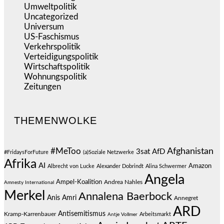
Umweltpolitik
(641)
Uncategorized
(144)
Universum
(39)
US-Faschismus
(344)
Verkehrspolitik
(539)
Verteidigungspolitik
(683)
Wirtschaftspolitik
(1.121)
Wohnungspolitik
(112)
Zeitungen
(526)
THEMENWOLKE
#MeToo
Afghanistan
3sat
AfD
#FridaysForFuture
(a)Soziale Netzwerke
Afrika
AI
Amazon
Albrecht von Lucke
Alexander Dobrindt
Alina Schwermer
Angela
Ampel-Koalition
Andrea Nahles
Amnesty International
Merkel
Annalena Baerbock
Anis Amri
Annegret
ARD
Antisemitismus
Kramp-Karrenbauer
Arbeitsmarkt
Antje Vollmer