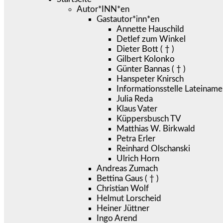
Autor*INN*en
Gastautor*inn*en
Annette Hauschild
Detlef zum Winkel
Dieter Bott ( † )
Gilbert Kolonko
Günter Bannas ( † )
Hanspeter Knirsch
Informationsstelle Lateiname
Julia Reda
Klaus Vater
Küppersbusch TV
Matthias W. Birkwald
Petra Erler
Reinhard Olschanski
Ulrich Horn
Andreas Zumach
Bettina Gaus ( † )
Christian Wolf
Helmut Lorscheid
Heiner Jüttner
Ingo Arend