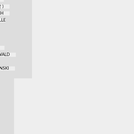
 )
CH
LLE
KWALD
NSKI