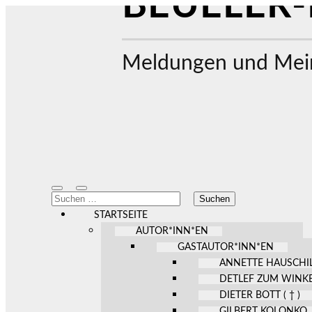
BEUELER-
Meldungen und Mein
Mobile-
Suchfeld
Suchen
Menü
ein-/ausblenden
nach:
ein-/ausblenden
STARTSEITE
AUTOR*INN*EN
GASTAUTOR*INN*EN
ANNETTE HAUSCHI
DETLEF ZUM WINK
DIETER BOTT ( † )
GILBERT KOLONKO