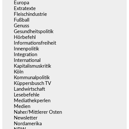
Europa
(3.272)
Extratexte
(199)
Fleischindustrie
(50)
Fußball
(1.518)
Genuss
(1.206)
Gesundheitspolitik
(852)
Hörbefehl
(166)
Informationsfreiheit
(15)
Innenpolitik
(1.920)
Integration
(441)
International
(5.494)
Kapitalismuskritik
(253)
Köln
(338)
Kommunalpolitik
(255)
Küppersbusch TV
(152)
Landwirtschaft
(216)
Lesebefehle
(2.604)
Mediathekperlen
(536)
Medien
(5.353)
Naher/Mittlerer Osten
(828)
Newsletter
(1.068)
Nordamerika
(1.140)