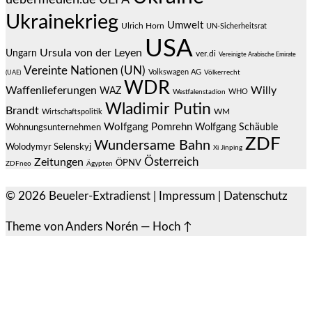
Ukrainekrieg
Umwelt
Ulrich Horn
UN-Sicherheitsrat
USA
Ursula von der Leyen
Ungarn
ver.di
Vereinigte Arabische Emirate
Vereinte Nationen (UN)
Volkswagen AG
(UAE)
Völkerrecht
WDR
Waffenlieferungen
Willy
WAZ
WHO
Westfalenstadion
Wladimir Putin
Brandt
Wirtschaftspolitik
WM
Wolfgang Pomrehn
Wolfgang Schäuble
Wohnungsunternehmen
ZDF
Wundersame Bahn
Wolodymyr Selenskyj
Xi Jinping
Österreich
Zeitungen
ÖPNV
ZDFneo
Ägypten
© 2026
Beueler-Extradienst
|
Impressum
|
Datenschutz
Theme von
Anders Norén
—
Hoch ↑