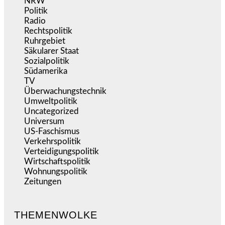
NRW
(977)
Politik
(9.186)
Radio
(484)
Rechtspolitik
(531)
Ruhrgebiet
(392)
Säkularer Staat
(70)
Sozialpolitik
(1.231)
Südamerika
(471)
TV
(1.714)
Überwachungstechnik
(543)
Umweltpolitik
(639)
Uncategorized
(144)
Universum
(38)
US-Faschismus
(343)
Verkehrspolitik
(538)
Verteidigungspolitik
(682)
Wirtschaftspolitik
(1.118)
Wohnungspolitik
(112)
Zeitungen
(523)
THEMENWOLKE