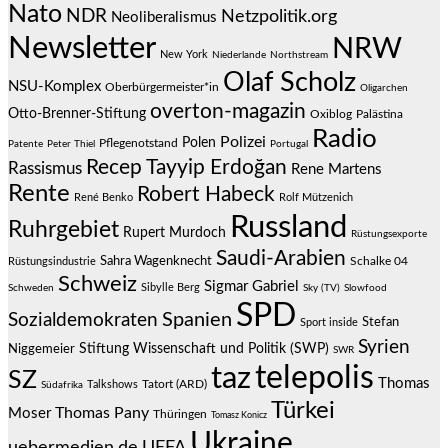
Nato
NDR
Netzpolitik.org
Neoliberalismus
Newsletter
NRW
New York
Niederlande
Northstream
Olaf Scholz
NSU-Komplex
Oberbürgermeister*in
Oligarchen
overton-magazin
Otto-Brenner-Stiftung
Oxiblog
Palästina
Radio
Polizei
Polen
Pflegenotstand
Patente
Peter Thiel
Portugal
Recep Tayyip Erdoğan
Rassismus
Rene Martens
Rente
Robert Habeck
René Benko
Rolf Mützenich
Russland
Ruhrgebiet
Rupert Murdoch
Rüstungsexporte
Saudi-Arabien
Sahra Wagenknecht
Schalke 04
Rüstungsindustrie
Schweiz
Sigmar Gabriel
Sibylle Berg
Schweden
Sky (TV)
Slowfood
SPD
Spanien
Sozialdemokraten
Stefan
Sport inside
Syrien
Stiftung Wissenschaft und Politik (SWP)
Niggemeier
SWR
telepolis
taz
SZ
Thomas
Talkshows
Tatort (ARD)
Südafrika
Türkei
Thomas Pany
Moser
Thüringen
Tomasz Konicz
Ukraine
uebermedien.de
UEFA