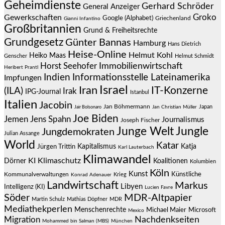
Geheimdienste
Gerhard Schröder
General Anzeiger
Groko
Gewerkschaften
Google (Alphabet)
Griechenland
Gianni Infantino
Großbritannien
Grund & Freiheitsrechte
Grundgesetz
Günter Bannas
Hamburg
Hans Dietrich
Heise-Online
Helmut Kohl
Heiko Maas
Genscher
Helmut Schmidt
Immobilienwirtschaft
Horst Seehofer
Heribert Prantl
Indien
Informationsstelle Lateinamerika
Impfungen
Israel
Iran
IT-Konzerne
(ILA)
Irak
IPG-Journal
Istanbul
Italien
Jacobin
Jan Böhmermann
Japan
Jair Bolsonaro
Jan Christian Müller
Joe Biden
Jemen
Jens Spahn
Journalismus
Joseph Fischer
Junge Welt
Jungle
Jungdemokraten
Julian Assange
World
Katar
Jürgen Trittin
Kapitalismus
Katja
Karl Lauterbach
Klimawandel
KI
Klimaschutz
Dörner
Koalitionen
Kolumbien
Köln
Kunst
Künstliche
Kommunalverwaltungen
Krieg
Konrad Adenauer
Landwirtschaft
Markus
Libyen
Intelligenz (KI)
Lucien Favre
Söder
MDR-Altpapier
Martin Schulz
Mathias Döpfner
MDR
Mediathekperlen
Menschenrechte
Michael Maier
Microsoft
Mexico
Migration
Nachdenkseiten
Mohammed bin Salman (MBS)
München