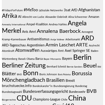
#MeToo
Afghanistan
3sat
AfD
#FridaysForFuture
(a)Soziale Netzwerke
Afrika
AI
Amazon
Albrecht von Lucke
Alexander Dobrindt
Alina Schwermer
Angela
Ampel-Koalition
Andrea Nahles
Amnesty International
Merkel
Annalena Baerbock
Anis Amri
Annegret
ARD
Antisemitismus
Kramp-Karrenbauer
Arbeitsmarkt
Antje Vollmer
Armin Laschet
ARTE
Argentinien
ARD-Tagesschau
Asylrecht
Atomwaffen
Axel Springer SE
Auswärtiges Amt
Atomkraft
Baden-
Berlin
Bayern
Barca
Württemberg
Barack Obama
Bayer-Monsanto
Berliner Zeitung
Beuel
Bernhard Schmid
Bernie Sanders
Bild
Bonn
Borussia
Blätter
Boris Johnson
BND
Boris Pistorius
Mönchengladbach
Brasilien
Brexit
bruchstuecke.info
Bundesregierung
Bundestag
Bundeskanzler*in
BVB
Bundesverfassungsgericht
Bundeswehr
Bundestagswahl
CDU
China
Champions-League
Chile
Bürgerrechte