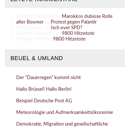
Annette Hauschild
zu
Marokkos dubiose Rolle
alter Boomer
zu
Protest gegen Palantir
Horst Becker
zu
Isch over SPD?
Annette Hauschild
zu
9800 Hitzetote
Christian Wolf
zu
9800 Hitzetote
BEUEL & UMLAND
Der “Dauerregen” kommt nicht
Hallo Brüssel! Hallo Berlin!
Beispiel Deutsche Post AG
Meteorologie und Aufmerksamkeitsökonomie
Demokratie, Migration und gesellschaftliche