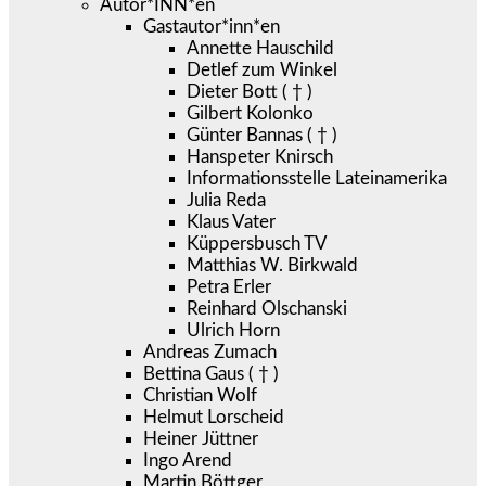
Autor*INN*en
Gastautor*inn*en
Annette Hauschild
Detlef zum Winkel
Dieter Bott ( † )
Gilbert Kolonko
Günter Bannas ( † )
Hanspeter Knirsch
Informationsstelle Lateinamerika
Julia Reda
Klaus Vater
Küppersbusch TV
Matthias W. Birkwald
Petra Erler
Reinhard Olschanski
Ulrich Horn
Andreas Zumach
Bettina Gaus ( † )
Christian Wolf
Helmut Lorscheid
Heiner Jüttner
Ingo Arend
Martin Böttger