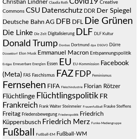
Covid19
Christian Lindner
Creative
Claudia Roth
CSU
Datenschutz
Der Spiegel
DDR
Commons
Die Grünen
DFB
Deutsche Bahn AG
DFL
DLF
Die Linke
Digitalisierung
DLF Kultur
Die Zeit
Donald Trump
Dürre
Dortmund
Donbas
dpa
DSGVO
Emmanuel Macron
Entspannungspolitik
Elon Musk
Düsseldorf
EU
Facebook
Essen
EU-Kommission
Erneuerbare Energien
Erdgas
FAZ
FDP
(Meta)
Faschismus
FAS
Feminismus
Fernsehen
FIFA
Florian Rötzer
Fleischindustrie
Flüchtlingspolitik
Flüchtlinge
FR
Frankreich
Frauke Steffens
Frank Walter Steinmeier
Frauenfußball
Friedrich
Freitag
Friedensbewegung
Friedenspolitik
Friedrich Merz
Küppersbusch
Funke-Mediengruppe
Fußball
Fußball-WM
Fußball-EM