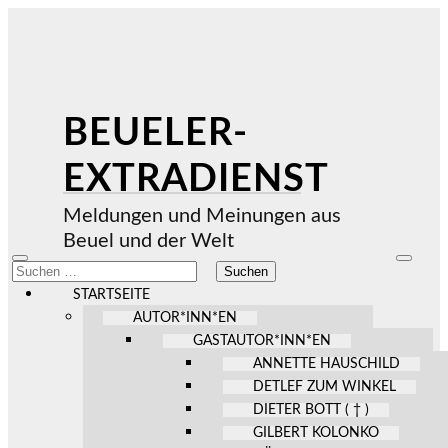
BEUELER-
EXTRADIENST
Meldungen und Meinungen aus
Beuel und der Welt
Mobile-
Suchfel
Suchen
Menü
ein-/au
nach:
ein-/ausblenden
STARTSEITE
AUTOR*INN*EN
GASTAUTOR*INN*EN
ANNETTE HAUSCHILD
DETLEF ZUM WINKEL
DIETER BOTT ( † )
GILBERT KOLONKO