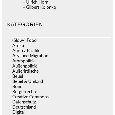
– Ulrich Horn
– Gilbert Kolonko
KATEGORIEN
(Slow-) Food
(57)
Afrika
(508)
Asien / Pazifik
(633)
Asyl und Migration
(295)
Atompolitik
(1)
Außenpolitik
(1.719)
Außerirdische
(39)
Beuel
(525)
Beuel & Umland
(2.457)
Bonn
(637)
Bürgerrechte
(1.671)
Creative Commons
(465)
Datenschutz
(377)
Deutschland
(5.050)
Digital
(1.976)