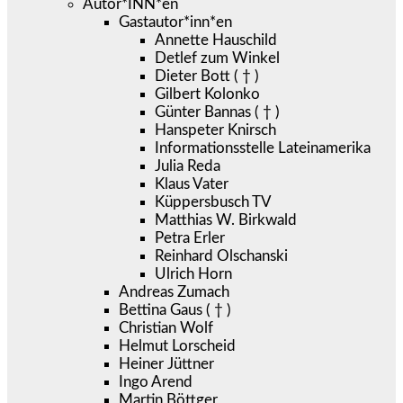
Autor*INN*en
Gastautor*inn*en
Annette Hauschild
Detlef zum Winkel
Dieter Bott ( † )
Gilbert Kolonko
Günter Bannas ( † )
Hanspeter Knirsch
Informationsstelle Lateinamerika
Julia Reda
Klaus Vater
Küppersbusch TV
Matthias W. Birkwald
Petra Erler
Reinhard Olschanski
Ulrich Horn
Andreas Zumach
Bettina Gaus ( † )
Christian Wolf
Helmut Lorscheid
Heiner Jüttner
Ingo Arend
Martin Böttger