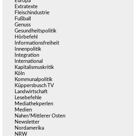
Europa
(3.278)
Extratexte
(201)
Fleischindustrie
(50)
Fußball
(1.518)
Genuss
(1.206)
Gesundheitspolitik
(855)
Hörbefehl
(166)
Informationsfreiheit
(18)
Innenpolitik
(1.927)
Integration
(446)
International
(5.499)
Kapitalismuskritik
(255)
Köln
(340)
Kommunalpolitik
(256)
Küppersbusch TV
(153)
Landwirtschaft
(217)
Lesebefehle
(2.606)
Mediathekperlen
(536)
Medien
(5.362)
Naher/Mittlerer Osten
(828)
Newsletter
(1.068)
Nordamerika
(1.142)
NRW
(978)