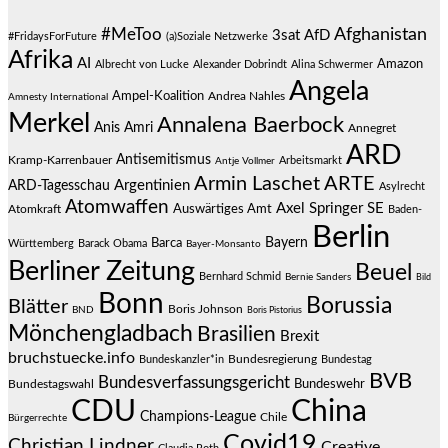
#MeToo
Afghanistan
3sat
AfD
#FridaysForFuture
(a)Soziale Netzwerke
Afrika
AI
Amazon
Albrecht von Lucke
Alexander Dobrindt
Alina Schwermer
Angela
Ampel-Koalition
Andrea Nahles
Amnesty International
Merkel
Annalena Baerbock
Anis Amri
Annegret
ARD
Antisemitismus
Kramp-Karrenbauer
Arbeitsmarkt
Antje Vollmer
Armin Laschet
ARTE
Argentinien
ARD-Tagesschau
Asylrecht
Atomwaffen
Axel Springer SE
Auswärtiges Amt
Atomkraft
Baden-
Berlin
Bayern
Barca
Württemberg
Barack Obama
Bayer-Monsanto
Berliner Zeitung
Beuel
Bernhard Schmid
Bernie Sanders
Bild
Bonn
Borussia
Blätter
Boris Johnson
BND
Boris Pistorius
Mönchengladbach
Brasilien
Brexit
bruchstuecke.info
Bundesregierung
Bundestag
Bundeskanzler*in
BVB
Bundesverfassungsgericht
Bundeswehr
Bundestagswahl
CDU
China
Champions-League
Chile
Bürgerrechte
Covid19
Christian Lindner
Creative