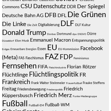
Claudia Roth
CSU
Datenschutz
Der Spiegel
DDR
Commons
Die Grünen
DFB
Deutsche Bahn AG
DFL
DLF
Die Linke
Digitalisierung
DLF Kultur
Die Zeit
Donald Trump
Dürre
Dortmund
Donbas
dpa
DSGVO
Emmanuel Macron
Entspannungspolitik
Elon Musk
Düsseldorf
EU
Facebook
Essen
EU-Kommission
Erneuerbare Energien
Erdgas
FAZ
FDP
(Meta)
Faschismus
FAS
Feminismus
Fernsehen
FIFA
Florian Rötzer
Fleischindustrie
Flüchtlingspolitik
Flüchtlinge
FR
Frankreich
Frauke Steffens
Frank Walter Steinmeier
Frauenfußball
Friedrich
Freitag
Friedensbewegung
Friedenspolitik
Friedrich Merz
Küppersbusch
Funke-Mediengruppe
Fußball
Fußball-WM
Fußball-EM