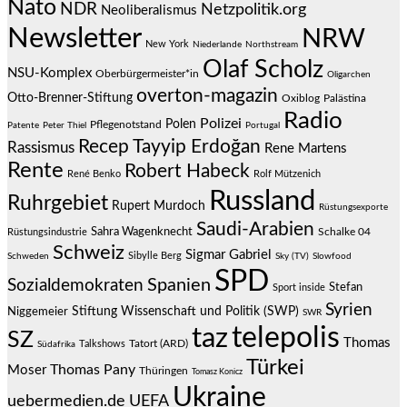
Nato
NDR
Netzpolitik.org
Neoliberalismus
Newsletter
NRW
New York
Niederlande
Northstream
Olaf Scholz
NSU-Komplex
Oberbürgermeister*in
Oligarchen
overton-magazin
Otto-Brenner-Stiftung
Oxiblog
Palästina
Radio
Polizei
Polen
Pflegenotstand
Patente
Peter Thiel
Portugal
Recep Tayyip Erdoğan
Rassismus
Rene Martens
Rente
Robert Habeck
René Benko
Rolf Mützenich
Russland
Ruhrgebiet
Rupert Murdoch
Rüstungsexporte
Saudi-Arabien
Sahra Wagenknecht
Schalke 04
Rüstungsindustrie
Schweiz
Sigmar Gabriel
Sibylle Berg
Schweden
Sky (TV)
Slowfood
SPD
Spanien
Sozialdemokraten
Stefan
Sport inside
Syrien
Stiftung Wissenschaft und Politik (SWP)
Niggemeier
SWR
telepolis
taz
SZ
Thomas
Talkshows
Tatort (ARD)
Südafrika
Türkei
Thomas Pany
Moser
Thüringen
Tomasz Konicz
Ukraine
uebermedien.de
UEFA