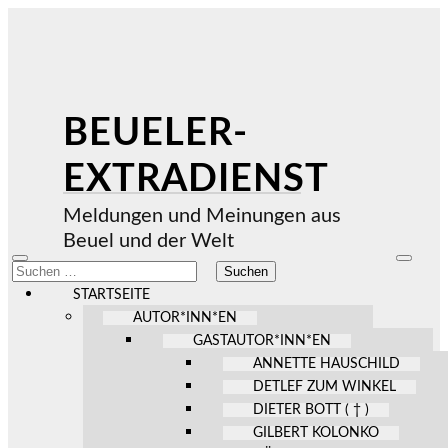
BEUELER-
EXTRADIENST
Meldungen und Meinungen aus
Beuel und der Welt
Mobile-
Suchfel
Suchen
Menü
ein-/au
nach:
ein-/ausblenden
STARTSEITE
AUTOR*INN*EN
GASTAUTOR*INN*EN
ANNETTE HAUSCHILD
DETLEF ZUM WINKEL
DIETER BOTT ( † )
GILBERT KOLONKO