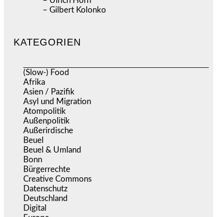
– Ulrich Horn
– Gilbert Kolonko
KATEGORIEN
(Slow-) Food
(57)
Afrika
(508)
Asien / Pazifik
(634)
Asyl und Migration
(297)
Atompolitik
(2)
Außenpolitik
(1.722)
Außerirdische
(39)
Beuel
(526)
Beuel & Umland
(2.460)
Bonn
(639)
Bürgerrechte
(1.679)
Creative Commons
(468)
Datenschutz
(381)
Deutschland
(5.057)
Digital
(1.984)