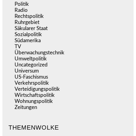
Politik
(9.194)
Radio
(487)
Rechtspolitik
(538)
Ruhrgebiet
(392)
Säkularer Staat
(70)
Sozialpolitik
(1.239)
Südamerika
(471)
TV
(1.717)
Überwachungstechnik
(547)
Umweltpolitik
(644)
Uncategorized
(144)
Universum
(39)
US-Faschismus
(345)
Verkehrspolitik
(540)
Verteidigungspolitik
(684)
Wirtschaftspolitik
(1.124)
Wohnungspolitik
(112)
Zeitungen
(528)
THEMENWOLKE