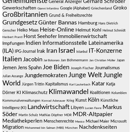
Geheimdienste
Gerhard Schröder
General Anzeiger
Groko
Gewerkschaften
Google (Alphabet)
Griechenland
Gianni Infantino
Großbritannien
Grund & Freiheitsrechte
Grundgesetz
Günter Bannas
Hamburg
Hans Dietrich
Heise-Online
Helmut Kohl
Heiko Maas
Genscher
Helmut Schmidt
Immobilienwirtschaft
Horst Seehofer
Heribert Prantl
Indien
Informationsstelle Lateinamerika
Impfungen
Israel
Iran
IT-Konzerne
(ILA)
Irak
IPG-Journal
Istanbul
Italien
Jacobin
Jan Böhmermann
Japan
Jair Bolsonaro
Jan Christian Müller
Joe Biden
Jemen
Jens Spahn
Journalismus
Joseph Fischer
Junge Welt
Jungle
Jungdemokraten
Julian Assange
World
Katar
Jürgen Trittin
Kapitalismus
Katja
Karl Lauterbach
Klimawandel
KI
Klimaschutz
Dörner
Koalitionen
Kolumbien
Köln
Kunst
Künstliche
Kommunalverwaltungen
Krieg
Konrad Adenauer
Landwirtschaft
Markus
Libyen
Intelligenz (KI)
Lucien Favre
Söder
MDR-Altpapier
Martin Schulz
Mathias Döpfner
MDR
Mediathekperlen
Menschenrechte
Michael Maier
Microsoft
Mexico
Migration
Nachdenkseiten
Mohammed bin Salman (MBS)
München