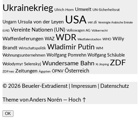
Ukrainekrieg
Umwelt
Ulrich Horn
UN-Sicherheitsrat
USA
Ursula von der Leyen
Ungarn
ver.di
Vereinigte Arabische Emirate
Vereinte Nationen (UN)
Volkswagen AG
(UAE)
Völkerrecht
WDR
Waffenlieferungen
Willy
WAZ
WHO
Westfalenstadion
Wladimir Putin
Brandt
Wirtschaftspolitik
WM
Wolfgang Pomrehn
Wolfgang Schäuble
Wohnungsunternehmen
ZDF
Wundersame Bahn
Wolodymyr Selenskyj
Xi Jinping
Österreich
Zeitungen
ÖPNV
ZDFneo
Ägypten
© 2026
Beueler-Extradienst
|
Impressum
|
Datenschutz
Theme von
Anders Norén
—
Hoch ↑
OK