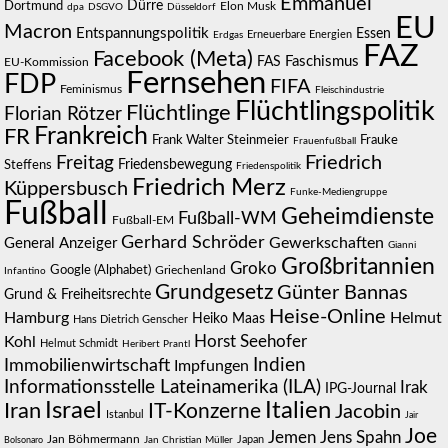
Emmanuel
Dürre
Dortmund
Elon Musk
dpa
DSGVO
Düsseldorf
EU
Macron
Entspannungspolitik
Essen
Erneuerbare Energien
Erdgas
FAZ
Facebook (Meta)
Faschismus
FAS
EU-Kommission
Fernsehen
FDP
FIFA
Feminismus
Fleischindustrie
Flüchtlingspolitik
Flüchtlinge
Florian Rötzer
Frankreich
FR
Frauke
Frank Walter Steinmeier
Frauenfußball
Friedrich
Freitag
Steffens
Friedensbewegung
Friedenspolitik
Friedrich Merz
Küppersbusch
Funke-Mediengruppe
Fußball
Geheimdienste
Fußball-WM
Fußball-EM
Gerhard Schröder
Gewerkschaften
General Anzeiger
Gianni
Großbritannien
Groko
Google (Alphabet)
Griechenland
Infantino
Grundgesetz
Günter Bannas
Grund & Freiheitsrechte
Heise-Online
Hamburg
Helmut
Heiko Maas
Hans Dietrich Genscher
Kohl
Horst Seehofer
Helmut Schmidt
Heribert Prantl
Indien
Immobilienwirtschaft
Impfungen
Informationsstelle Lateinamerika (ILA)
Irak
IPG-Journal
Israel
Italien
Iran
IT-Konzerne
Jacobin
Istanbul
Jair
Joe
Jemen
Jens Spahn
Jan Böhmermann
Japan
Bolsonaro
Jan Christian Müller