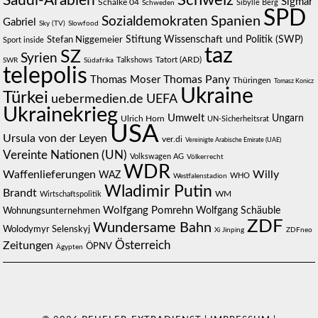
Schweiz
Saudi-Arabien
Sigmar
Schalke 04
Sibylle Berg
Schweden
SPD
Spanien
Sozialdemokraten
Gabriel
Sky (TV)
Slowfood
Stiftung Wissenschaft und Politik (SWP)
Stefan Niggemeier
Sport inside
taz
SZ
Syrien
Talkshows
Tatort (ARD)
SWR
Südafrika
telepolis
Thomas Pany
Thomas Moser
Thüringen
Tomasz Konicz
Ukraine
Türkei
uebermedien.de
UEFA
Ukrainekrieg
Umwelt
Ungarn
Ulrich Horn
UN-Sicherheitsrat
USA
Ursula von der Leyen
ver.di
Vereinigte Arabische Emirate (UAE)
Vereinte Nationen (UN)
Volkswagen AG
Völkerrecht
WDR
Waffenlieferungen
Willy
WAZ
WHO
Westfalenstadion
Wladimir Putin
Brandt
Wirtschaftspolitik
WM
Wolfgang Pomrehn
Wolfgang Schäuble
Wohnungsunternehmen
ZDF
Wundersame Bahn
Wolodymyr Selenskyj
Xi Jinping
ZDFneo
Österreich
Zeitungen
ÖPNV
Ägypten