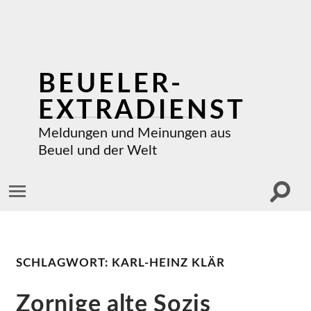
BEUELER-
EXTRADIENST
Meldungen und Meinungen aus
Beuel und der Welt
Suchf
Mobile-
ein-/a
Menü
ein-/ausblenden
SCHLAGWORT:
KARL-HEINZ KLÄR
Zornige alte Sozis