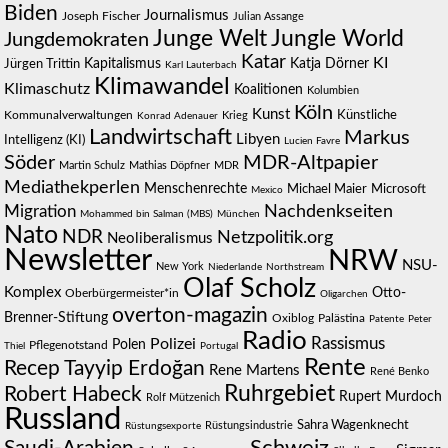
Biden
Journalismus
Joseph Fischer
Julian Assange
Junge Welt
Jungle World
Jungdemokraten
Katar
KI
Jürgen Trittin
Kapitalismus
Katja Dörner
Karl Lauterbach
Klimawandel
Klimaschutz
Koalitionen
Kolumbien
Köln
Kunst
Künstliche
Kommunalverwaltungen
Krieg
Konrad Adenauer
Landwirtschaft
Markus
Libyen
Intelligenz (KI)
Lucien Favre
Söder
MDR-Altpapier
Martin Schulz
Mathias Döpfner
MDR
Mediathekperlen
Menschenrechte
Michael Maier
Microsoft
Mexico
Migration
Nachdenkseiten
Mohammed bin Salman (MBS)
München
Nato
NDR
Netzpolitik.org
Neoliberalismus
Newsletter
NRW
NSU-
New York
Niederlande
Northstream
Olaf Scholz
Komplex
Otto-
Oberbürgermeister*in
Oligarchen
overton-magazin
Brenner-Stiftung
Oxiblog
Palästina
Patente
Peter
Radio
Polizei
Rassismus
Polen
Pflegenotstand
Thiel
Portugal
Rente
Recep Tayyip Erdoğan
Rene Martens
René Benko
Ruhrgebiet
Robert Habeck
Rupert Murdoch
Rolf Mützenich
Russland
Sahra Wagenknecht
Rüstungsindustrie
Rüstungsexporte