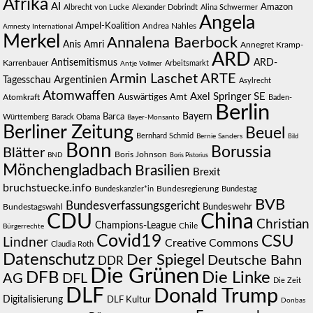
Afrika
AI
Amazon
Albrecht von Lucke
Alexander Dobrindt
Alina Schwermer
Angela
Ampel-Koalition
Andrea Nahles
Amnesty International
Merkel
Annalena Baerbock
Anis Amri
Annegret Kramp-
ARD
Antisemitismus
ARD-
Karrenbauer
Arbeitsmarkt
Antje Vollmer
Armin Laschet
ARTE
Argentinien
Tagesschau
Asylrecht
Atomwaffen
Axel Springer SE
Auswärtiges Amt
Atomkraft
Baden-
Berlin
Bayern
Barca
Württemberg
Barack Obama
Bayer-Monsanto
Berliner Zeitung
Beuel
Bernhard Schmid
Bernie Sanders
Bild
Bonn
Borussia
Blätter
Boris Johnson
BND
Boris Pistorius
Mönchengladbach
Brasilien
Brexit
bruchstuecke.info
Bundesregierung
Bundestag
Bundeskanzler*in
BVB
Bundesverfassungsgericht
Bundeswehr
Bundestagswahl
CDU
China
Christian
Champions-League
Chile
Bürgerrechte
Covid19
CSU
Lindner
Creative Commons
Claudia Roth
Datenschutz
Der Spiegel
Deutsche Bahn
DDR
Die Grünen
DFB
Die Linke
AG
DFL
Die Zeit
DLF
Donald Trump
Digitalisierung
DLF Kultur
Donbas