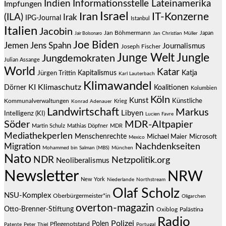
Indien
Informationsstelle Lateinamerika
Impfungen
Israel
Iran
IT-Konzerne
(ILA)
Irak
IPG-Journal
Istanbul
Italien
Jacobin
Jan Böhmermann
Japan
Jair Bolsonaro
Jan Christian Müller
Joe Biden
Jemen
Jens Spahn
Journalismus
Joseph Fischer
Junge Welt
Jungle
Jungdemokraten
Julian Assange
World
Katar
Jürgen Trittin
Kapitalismus
Katja
Karl Lauterbach
Klimawandel
KI
Klimaschutz
Dörner
Koalitionen
Kolumbien
Köln
Kunst
Künstliche
Kommunalverwaltungen
Krieg
Konrad Adenauer
Landwirtschaft
Markus
Libyen
Intelligenz (KI)
Lucien Favre
Söder
MDR-Altpapier
Martin Schulz
Mathias Döpfner
MDR
Mediathekperlen
Menschenrechte
Michael Maier
Microsoft
Mexico
Migration
Nachdenkseiten
Mohammed bin Salman (MBS)
München
Nato
NDR
Netzpolitik.org
Neoliberalismus
Newsletter
NRW
New York
Niederlande
Northstream
Olaf Scholz
NSU-Komplex
Oberbürgermeister*in
Oligarchen
overton-magazin
Otto-Brenner-Stiftung
Oxiblog
Palästina
Radio
Polizei
Polen
Pflegenotstand
Patente
Peter Thiel
Portugal