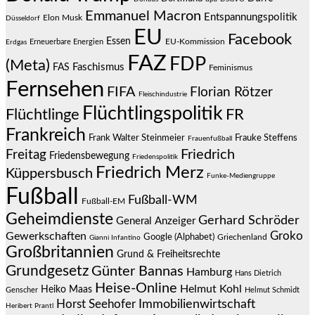
Emmanuel Macron
Entspannungspolitik
Elon Musk
Düsseldorf
EU
Facebook
Essen
EU-Kommission
Erneuerbare Energien
Erdgas
FAZ
FDP
(Meta)
Faschismus
FAS
Feminismus
Fernsehen
FIFA
Florian Rötzer
Fleischindustrie
Flüchtlingspolitik
Flüchtlinge
FR
Frankreich
Frauke Steffens
Frank Walter Steinmeier
Frauenfußball
Friedrich
Freitag
Friedensbewegung
Friedenspolitik
Friedrich Merz
Küppersbusch
Funke-Mediengruppe
Fußball
Fußball-WM
Fußball-EM
Geheimdienste
Gerhard Schröder
General Anzeiger
Groko
Gewerkschaften
Google (Alphabet)
Griechenland
Gianni Infantino
Großbritannien
Grund & Freiheitsrechte
Grundgesetz
Günter Bannas
Hamburg
Hans Dietrich
Heise-Online
Helmut Kohl
Heiko Maas
Genscher
Helmut Schmidt
Immobilienwirtschaft
Horst Seehofer
Heribert Prantl