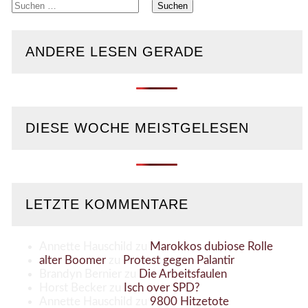
Suchen
nach:
ANDERE LESEN GERADE
DIESE WOCHE MEISTGELESEN
LETZTE KOMMENTARE
Annette Hauschild
zu
Marokkos dubiose Rolle
alter Boomer
zu
Protest gegen Palantir
Brandyn Bernier
zu
Die Arbeitsfaulen
Horst Becker
zu
Isch over SPD?
Annette Hauschild
zu
9800 Hitzetote