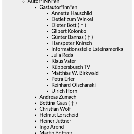
Autor*INN*en
Gastautor*inn*en
Annette Hauschild
Detlef zum Winkel
Dieter Bott ( † )
Gilbert Kolonko
Günter Bannas ( † )
Hanspeter Knirsch
Informationsstelle Lateinamerika
Julia Reda
Klaus Vater
Küppersbusch TV
Matthias W. Birkwald
Petra Erler
Reinhard Olschanski
Ulrich Horn
Andreas Zumach
Bettina Gaus ( † )
Christian Wolf
Helmut Lorscheid
Heiner Jüttner
Ingo Arend
Martin Böttger