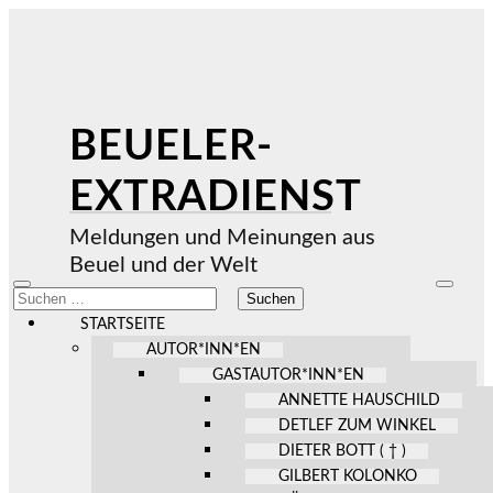
BEUELER-
EXTRADIENST
Meldungen und Meinungen aus
Beuel und der Welt
Mobile-
Suchfel
Suchen
Menü
ein-/au
nach:
ein-/ausblenden
STARTSEITE
AUTOR*INN*EN
GASTAUTOR*INN*EN
ANNETTE HAUSCHILD
DETLEF ZUM WINKEL
DIETER BOTT ( † )
GILBERT KOLONKO