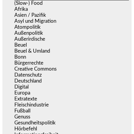
(Slow-) Food
(57)
Afrika
(508)
Asien / Pazifik
(633)
Asyl und Migration
(295)
Atompolitik
(1)
Außenpolitik
(1.719)
Außerirdische
(39)
Beuel
(525)
Beuel & Umland
(2.457)
Bonn
(637)
Bürgerrechte
(1.671)
Creative Commons
(465)
Datenschutz
(377)
Deutschland
(5.050)
Digital
(1.976)
Europa
(3.272)
Extratexte
(199)
Fleischindustrie
(50)
Fußball
(1.518)
Genuss
(1.206)
Gesundheitspolitik
(852)
Hörbefehl
(166)