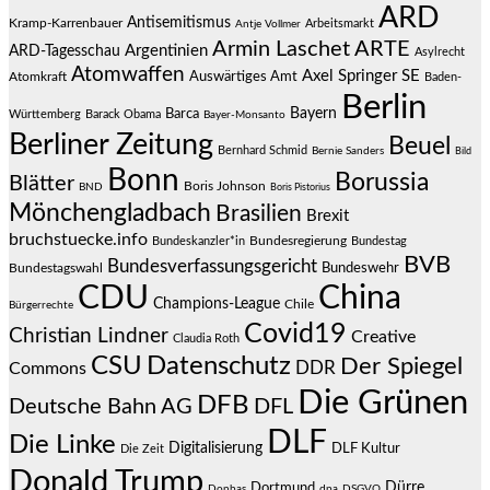
ARD
Antisemitismus
Kramp-Karrenbauer
Arbeitsmarkt
Antje Vollmer
Armin Laschet
ARTE
Argentinien
ARD-Tagesschau
Asylrecht
Atomwaffen
Axel Springer SE
Auswärtiges Amt
Atomkraft
Baden-
Berlin
Bayern
Barca
Württemberg
Barack Obama
Bayer-Monsanto
Berliner Zeitung
Beuel
Bernhard Schmid
Bernie Sanders
Bild
Bonn
Borussia
Blätter
Boris Johnson
BND
Boris Pistorius
Mönchengladbach
Brasilien
Brexit
bruchstuecke.info
Bundesregierung
Bundestag
Bundeskanzler*in
BVB
Bundesverfassungsgericht
Bundeswehr
Bundestagswahl
CDU
China
Champions-League
Chile
Bürgerrechte
Covid19
Christian Lindner
Creative
Claudia Roth
CSU
Datenschutz
Der Spiegel
DDR
Commons
Die Grünen
DFB
Deutsche Bahn AG
DFL
DLF
Die Linke
Digitalisierung
DLF Kultur
Die Zeit
Donald Trump
Dürre
Dortmund
Donbas
dpa
DSGVO