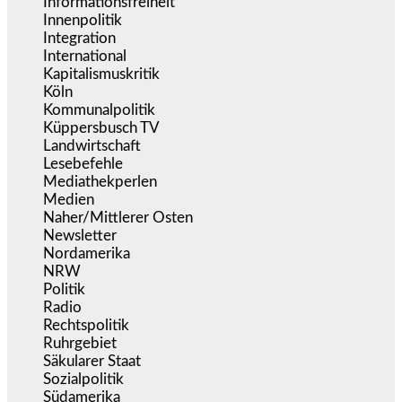
Informationsfreiheit
(15)
Innenpolitik
(1.920)
Integration
(441)
International
(5.494)
Kapitalismuskritik
(253)
Köln
(338)
Kommunalpolitik
(255)
Küppersbusch TV
(152)
Landwirtschaft
(216)
Lesebefehle
(2.604)
Mediathekperlen
(536)
Medien
(5.353)
Naher/Mittlerer Osten
(828)
Newsletter
(1.068)
Nordamerika
(1.140)
NRW
(977)
Politik
(9.186)
Radio
(484)
Rechtspolitik
(531)
Ruhrgebiet
(392)
Säkularer Staat
(70)
Sozialpolitik
(1.231)
Südamerika
(471)