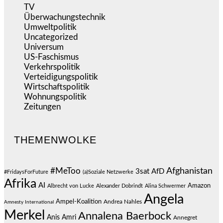
TV
(1.714)
Überwachungstechnik
(543)
Umweltpolitik
(639)
Uncategorized
(144)
Universum
(38)
US-Faschismus
(343)
Verkehrspolitik
(538)
Verteidigungspolitik
(682)
Wirtschaftspolitik
(1.118)
Wohnungspolitik
(112)
Zeitungen
(523)
THEMENWOLKE
#MeToo
Afghanistan
3sat
AfD
#FridaysForFuture
(a)Soziale Netzwerke
Afrika
AI
Amazon
Albrecht von Lucke
Alexander Dobrindt
Alina Schwermer
Angela
Ampel-Koalition
Andrea Nahles
Amnesty International
Merkel
Annalena Baerbock
Anis Amri
Annegret