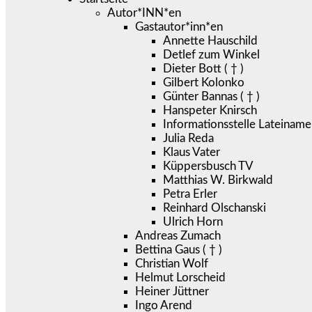
Autor*INN*en
Gastautor*inn*en
Annette Hauschild
Detlef zum Winkel
Dieter Bott ( † )
Gilbert Kolonko
Günter Bannas ( † )
Hanspeter Knirsch
Informationsstelle Lateiname
Julia Reda
Klaus Vater
Küppersbusch TV
Matthias W. Birkwald
Petra Erler
Reinhard Olschanski
Ulrich Horn
Andreas Zumach
Bettina Gaus ( † )
Christian Wolf
Helmut Lorscheid
Heiner Jüttner
Ingo Arend