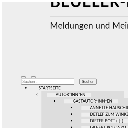
BEUELER-
Meldungen und Mein
Mobile-
Suchfeld
Suchen
Menü
ein-/ausblenden
nach:
ein-/ausblenden
STARTSEITE
AUTOR*INN*EN
GASTAUTOR*INN*EN
ANNETTE HAUSCHI
DETLEF ZUM WINK
DIETER BOTT ( † )
GILBERT KOLONKO