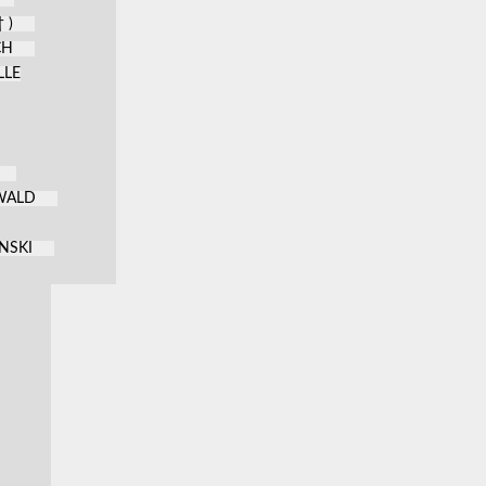
 )
CH
LLE
KWALD
NSKI