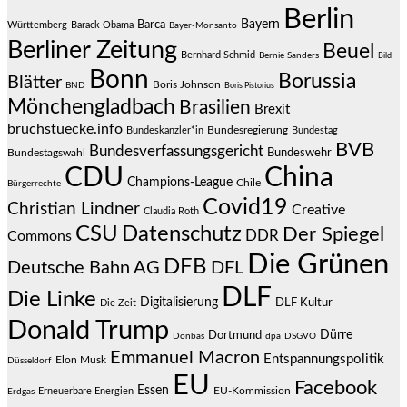
Berlin
Bayern
Barca
Württemberg
Barack Obama
Bayer-Monsanto
Berliner Zeitung
Beuel
Bernhard Schmid
Bernie Sanders
Bild
Bonn
Borussia
Blätter
Boris Johnson
BND
Boris Pistorius
Mönchengladbach
Brasilien
Brexit
bruchstuecke.info
Bundesregierung
Bundestag
Bundeskanzler*in
BVB
Bundesverfassungsgericht
Bundeswehr
Bundestagswahl
CDU
China
Champions-League
Chile
Bürgerrechte
Covid19
Christian Lindner
Creative
Claudia Roth
CSU
Datenschutz
Der Spiegel
DDR
Commons
Die Grünen
DFB
Deutsche Bahn AG
DFL
DLF
Die Linke
Digitalisierung
DLF Kultur
Die Zeit
Donald Trump
Dürre
Dortmund
Donbas
dpa
DSGVO
Emmanuel Macron
Entspannungspolitik
Elon Musk
Düsseldorf
EU
Facebook
Essen
EU-Kommission
Erneuerbare Energien
Erdgas