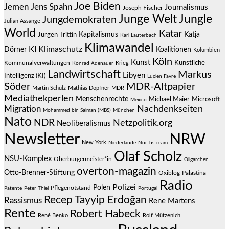
Joe Biden
Jemen
Jens Spahn
Journalismus
Joseph Fischer
Junge Welt
Jungle
Jungdemokraten
Julian Assange
World
Katar
Jürgen Trittin
Kapitalismus
Katja
Karl Lauterbach
Klimawandel
KI
Klimaschutz
Dörner
Koalitionen
Kolumbien
Köln
Kunst
Künstliche
Kommunalverwaltungen
Krieg
Konrad Adenauer
Landwirtschaft
Markus
Libyen
Intelligenz (KI)
Lucien Favre
Söder
MDR-Altpapier
Martin Schulz
Mathias Döpfner
MDR
Mediathekperlen
Menschenrechte
Michael Maier
Microsoft
Mexico
Migration
Nachdenkseiten
Mohammed bin Salman (MBS)
München
Nato
NDR
Netzpolitik.org
Neoliberalismus
Newsletter
NRW
New York
Niederlande
Northstream
Olaf Scholz
NSU-Komplex
Oberbürgermeister*in
Oligarchen
overton-magazin
Otto-Brenner-Stiftung
Oxiblog
Palästina
Radio
Polizei
Polen
Pflegenotstand
Patente
Peter Thiel
Portugal
Recep Tayyip Erdoğan
Rassismus
Rene Martens
Rente
Robert Habeck
René Benko
Rolf Mützenich