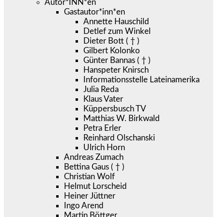
Autor*INN*en
Gastautor*inn*en
Annette Hauschild
Detlef zum Winkel
Dieter Bott ( † )
Gilbert Kolonko
Günter Bannas ( † )
Hanspeter Knirsch
Informationsstelle Lateinamerika
Julia Reda
Klaus Vater
Küppersbusch TV
Matthias W. Birkwald
Petra Erler
Reinhard Olschanski
Ulrich Horn
Andreas Zumach
Bettina Gaus ( † )
Christian Wolf
Helmut Lorscheid
Heiner Jüttner
Ingo Arend
Martin Böttger