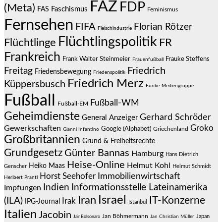
FAZ
FDP
(Meta)
Faschismus
FAS
Feminismus
Fernsehen
FIFA
Florian Rötzer
Fleischindustrie
Flüchtlingspolitik
Flüchtlinge
FR
Frankreich
Frauke Steffens
Frank Walter Steinmeier
Frauenfußball
Friedrich
Freitag
Friedensbewegung
Friedenspolitik
Friedrich Merz
Küppersbusch
Funke-Mediengruppe
Fußball
Fußball-WM
Fußball-EM
Geheimdienste
Gerhard Schröder
General Anzeiger
Groko
Gewerkschaften
Google (Alphabet)
Griechenland
Gianni Infantino
Großbritannien
Grund & Freiheitsrechte
Grundgesetz
Günter Bannas
Hamburg
Hans Dietrich
Heise-Online
Helmut Kohl
Heiko Maas
Genscher
Helmut Schmidt
Immobilienwirtschaft
Horst Seehofer
Heribert Prantl
Indien
Informationsstelle Lateinamerika
Impfungen
Israel
Iran
IT-Konzerne
(ILA)
Irak
IPG-Journal
Istanbul
Italien
Jacobin
Jan Böhmermann
Japan
Jair Bolsonaro
Jan Christian Müller