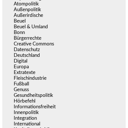
Atompolitik
(1)
Außenpolitik
(1.721)
Außerirdische
(39)
Beuel
(525)
Beuel & Umland
(2.457)
Bonn
(637)
Bürgerrechte
(1.673)
Creative Commons
(466)
Datenschutz
(379)
Deutschland
(5.051)
Digital
(1.978)
Europa
(3.274)
Extratexte
(199)
Fleischindustrie
(50)
Fußball
(1.518)
Genuss
(1.206)
Gesundheitspolitik
(852)
Hörbefehl
(166)
Informationsfreiheit
(16)
Innenpolitik
(1.922)
Integration
(443)
International
(5.496)