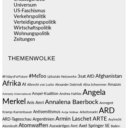
Universum
(38)
US-Faschismus
(344)
Verkehrspolitik
(538)
Verteidigungspolitik
(683)
Wirtschaftspolitik
(1.120)
Wohnungspolitik
(112)
Zeitungen
(524)
THEMENWOLKE
#MeToo
Afghanistan
3sat
AfD
#FridaysForFuture
(a)Soziale Netzwerke
Afrika
AI
Amazon
Albrecht von Lucke
Alexander Dobrindt
Alina Schwermer
Angela
Ampel-Koalition
Andrea Nahles
Amnesty International
Merkel
Annalena Baerbock
Anis Amri
Annegret
ARD
Antisemitismus
Kramp-Karrenbauer
Arbeitsmarkt
Antje Vollmer
Armin Laschet
ARTE
Argentinien
ARD-Tagesschau
Asylrecht
Atomwaffen
Axel Springer SE
Auswärtiges Amt
Atomkraft
Baden-