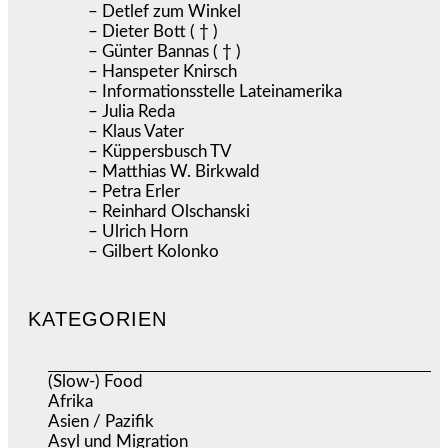
– Detlef zum Winkel
– Dieter Bott ( † )
– Günter Bannas ( † )
– Hanspeter Knirsch
– Informationsstelle Lateinamerika
– Julia Reda
– Klaus Vater
– Küppersbusch TV
– Matthias W. Birkwald
– Petra Erler
– Reinhard Olschanski
– Ulrich Horn
– Gilbert Kolonko
KATEGORIEN
(Slow-) Food
(57)
Afrika
(508)
Asien / Pazifik
(634)
Asyl und Migration
(295)