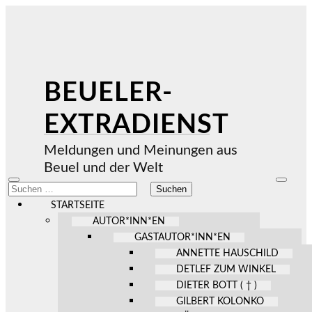
BEUELER-
EXTRADIENST
Meldungen und Meinungen aus
Beuel und der Welt
Mobile-
Suchfel
Suchen
Menü
ein-/au
nach:
ein-/ausblenden
STARTSEITE
AUTOR*INN*EN
GASTAUTOR*INN*EN
ANNETTE HAUSCHILD
DETLEF ZUM WINKEL
DIETER BOTT ( † )
GILBERT KOLONKO