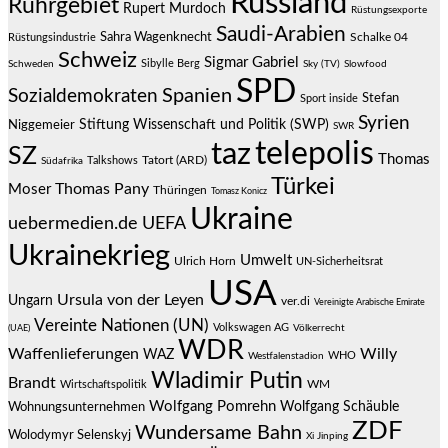
Russland
Ruhrgebiet
Rupert Murdoch
Rüstungsexporte
Saudi-Arabien
Sahra Wagenknecht
Schalke 04
Rüstungsindustrie
Schweiz
Sigmar Gabriel
Sibylle Berg
Schweden
Sky (TV)
Slowfood
SPD
Spanien
Sozialdemokraten
Stefan
Sport inside
Syrien
Stiftung Wissenschaft und Politik (SWP)
Niggemeier
SWR
telepolis
taz
SZ
Thomas
Talkshows
Tatort (ARD)
Südafrika
Türkei
Thomas Pany
Moser
Thüringen
Tomasz Konicz
Ukraine
uebermedien.de
UEFA
Ukrainekrieg
Umwelt
Ulrich Horn
UN-Sicherheitsrat
USA
Ursula von der Leyen
Ungarn
ver.di
Vereinigte Arabische Emirate
Vereinte Nationen (UN)
Volkswagen AG
(UAE)
Völkerrecht
WDR
Waffenlieferungen
Willy
WAZ
WHO
Westfalenstadion
Wladimir Putin
Brandt
Wirtschaftspolitik
WM
Wolfgang Pomrehn
Wolfgang Schäuble
Wohnungsunternehmen
ZDF
Wundersame Bahn
Wolodymyr Selenskyj
Xi Jinping