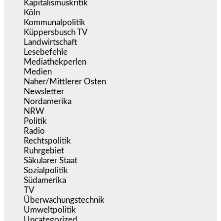
Kapitalismuskritik
(254)
Köln
(338)
Kommunalpolitik
(255)
Küppersbusch TV
(153)
Landwirtschaft
(216)
Lesebefehle
(2.605)
Mediathekperlen
(536)
Medien
(5.355)
Naher/Mittlerer Osten
(828)
Newsletter
(1.068)
Nordamerika
(1.141)
NRW
(977)
Politik
(9.188)
Radio
(484)
Rechtspolitik
(533)
Ruhrgebiet
(392)
Säkularer Staat
(70)
Sozialpolitik
(1.233)
Südamerika
(471)
TV
(1.714)
Überwachungstechnik
(545)
Umweltpolitik
(640)
Uncategorized
(144)