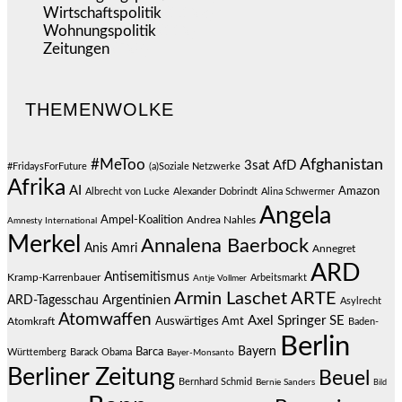
Wirtschaftspolitik
(1.123)
Wohnungspolitik
(112)
Zeitungen
(528)
THEMENWOLKE
#MeToo
Afghanistan
3sat
AfD
#FridaysForFuture
(a)Soziale Netzwerke
Afrika
AI
Amazon
Albrecht von Lucke
Alexander Dobrindt
Alina Schwermer
Angela
Ampel-Koalition
Andrea Nahles
Amnesty International
Merkel
Annalena Baerbock
Anis Amri
Annegret
ARD
Antisemitismus
Kramp-Karrenbauer
Arbeitsmarkt
Antje Vollmer
Armin Laschet
ARTE
Argentinien
ARD-Tagesschau
Asylrecht
Atomwaffen
Axel Springer SE
Auswärtiges Amt
Atomkraft
Baden-
Berlin
Bayern
Barca
Württemberg
Barack Obama
Bayer-Monsanto
Berliner Zeitung
Beuel
Bernhard Schmid
Bernie Sanders
Bild