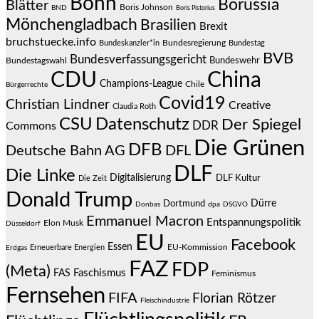
Bonn
Borussia
Blätter
Boris Johnson
BND
Boris Pistorius
Mönchengladbach
Brasilien
Brexit
bruchstuecke.info
Bundesregierung
Bundestag
Bundeskanzler*in
BVB
Bundesverfassungsgericht
Bundeswehr
Bundestagswahl
CDU
China
Champions-League
Chile
Bürgerrechte
Covid19
Christian Lindner
Creative
Claudia Roth
CSU
Datenschutz
Der Spiegel
DDR
Commons
Die Grünen
DFB
Deutsche Bahn AG
DFL
DLF
Die Linke
Digitalisierung
DLF Kultur
Die Zeit
Donald Trump
Dürre
Dortmund
Donbas
dpa
DSGVO
Emmanuel Macron
Entspannungspolitik
Elon Musk
Düsseldorf
EU
Facebook
Essen
EU-Kommission
Erneuerbare Energien
Erdgas
FAZ
FDP
(Meta)
Faschismus
FAS
Feminismus
Fernsehen
FIFA
Florian Rötzer
Fleischindustrie