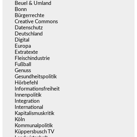
Beuel & Umland
(2.460)
Bonn
(639)
Bürgerrechte
(1.678)
Creative Commons
(467)
Datenschutz
(380)
Deutschland
(5.056)
Digital
(1.983)
Europa
(3.277)
Extratexte
(201)
Fleischindustrie
(50)
Fußball
(1.518)
Genuss
(1.206)
Gesundheitspolitik
(854)
Hörbefehl
(166)
Informationsfreiheit
(17)
Innenpolitik
(1.926)
Integration
(446)
International
(5.498)
Kapitalismuskritik
(255)
Köln
(340)
Kommunalpolitik
(256)
Küppersbusch TV
(153)