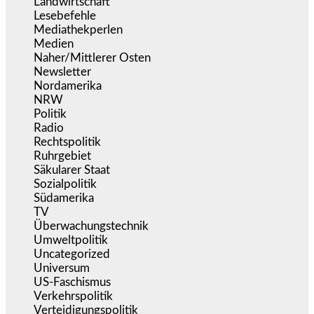
Landwirtschaft
(217)
Lesebefehle
(2.606)
Mediathekperlen
(536)
Medien
(5.361)
Naher/Mittlerer Osten
(828)
Newsletter
(1.068)
Nordamerika
(1.142)
NRW
(978)
Politik
(9.193)
Radio
(487)
Rechtspolitik
(537)
Ruhrgebiet
(392)
Säkularer Staat
(70)
Sozialpolitik
(1.238)
Südamerika
(471)
TV
(1.717)
Überwachungstechnik
(546)
Umweltpolitik
(643)
Uncategorized
(144)
Universum
(39)
US-Faschismus
(345)
Verkehrspolitik
(540)
Verteidigungspolitik
(684)