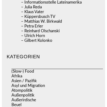
– Informationsstelle Lateinamerika
– Julia Reda
– Klaus Vater
– Küppersbusch TV
– Matthias W. Birkwald
– Petra Erler
– Reinhard Olschanski
– Ulrich Horn
– Gilbert Kolonko
KATEGORIEN
(Slow-) Food
(57)
Afrika
(508)
Asien / Pazifik
(634)
Asyl und Migration
(297)
Atompolitik
(2)
Außenpolitik
(1.721)
Außerirdische
(39)
Beuel
(526)