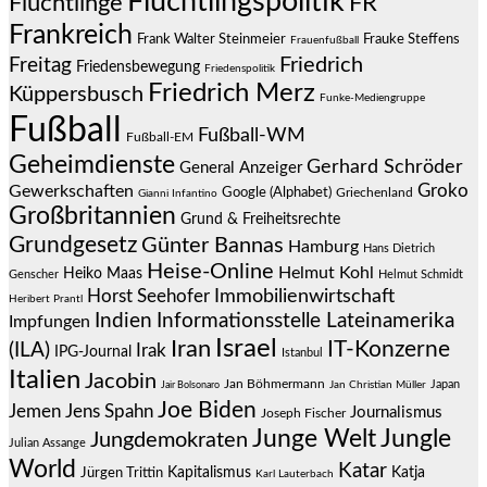
Flüchtlingspolitik
Flüchtlinge
FR
Frankreich
Frauke Steffens
Frank Walter Steinmeier
Frauenfußball
Friedrich
Freitag
Friedensbewegung
Friedenspolitik
Friedrich Merz
Küppersbusch
Funke-Mediengruppe
Fußball
Fußball-WM
Fußball-EM
Geheimdienste
Gerhard Schröder
General Anzeiger
Groko
Gewerkschaften
Google (Alphabet)
Griechenland
Gianni Infantino
Großbritannien
Grund & Freiheitsrechte
Grundgesetz
Günter Bannas
Hamburg
Hans Dietrich
Heise-Online
Helmut Kohl
Heiko Maas
Genscher
Helmut Schmidt
Immobilienwirtschaft
Horst Seehofer
Heribert Prantl
Indien
Informationsstelle Lateinamerika
Impfungen
Israel
Iran
IT-Konzerne
(ILA)
Irak
IPG-Journal
Istanbul
Italien
Jacobin
Jan Böhmermann
Japan
Jair Bolsonaro
Jan Christian Müller
Joe Biden
Jemen
Jens Spahn
Journalismus
Joseph Fischer
Junge Welt
Jungle
Jungdemokraten
Julian Assange
World
Katar
Jürgen Trittin
Kapitalismus
Katja
Karl Lauterbach