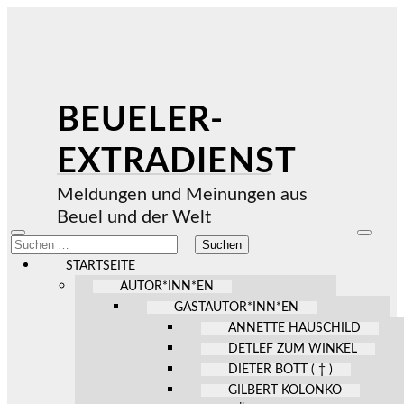
BEUELER-
EXTRADIENST
Meldungen und Meinungen aus
Beuel und der Welt
Mobile-
Suchfel
Suchen
Menü
ein-/au
nach:
ein-/ausblenden
STARTSEITE
AUTOR*INN*EN
GASTAUTOR*INN*EN
ANNETTE HAUSCHILD
DETLEF ZUM WINKEL
DIETER BOTT ( † )
GILBERT KOLONKO