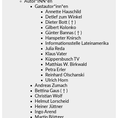
Autor*INN*en
Gastautor*inn*en
Annette Hauschild
Detlef zum Winkel
Dieter Bott ( † )
Gilbert Kolonko
Günter Bannas ( † )
Hanspeter Knirsch
Informationsstelle Lateinamerika
Julia Reda
Klaus Vater
Küppersbusch TV
Matthias W. Birkwald
Petra Erler
Reinhard Olschanski
Ulrich Horn
Andreas Zumach
Bettina Gaus ( † )
Christian Wolf
Helmut Lorscheid
Heiner Jüttner
Ingo Arend
Martin Böttger