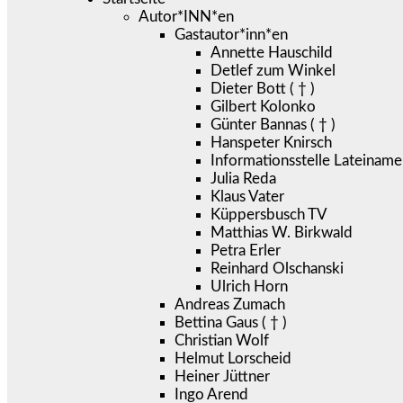
Autor*INN*en
Gastautor*inn*en
Annette Hauschild
Detlef zum Winkel
Dieter Bott ( † )
Gilbert Kolonko
Günter Bannas ( † )
Hanspeter Knirsch
Informationsstelle Lateiname
Julia Reda
Klaus Vater
Küppersbusch TV
Matthias W. Birkwald
Petra Erler
Reinhard Olschanski
Ulrich Horn
Andreas Zumach
Bettina Gaus ( † )
Christian Wolf
Helmut Lorscheid
Heiner Jüttner
Ingo Arend