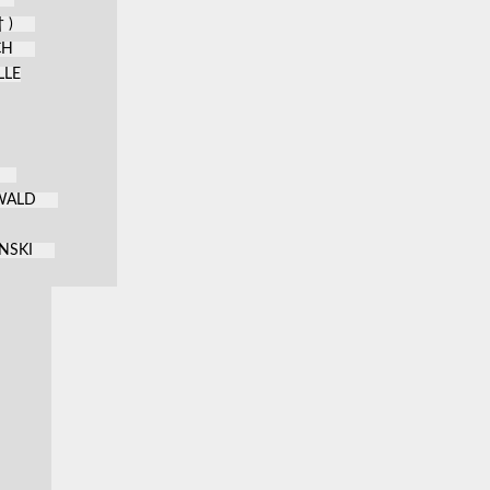
 )
CH
LLE
KWALD
NSKI