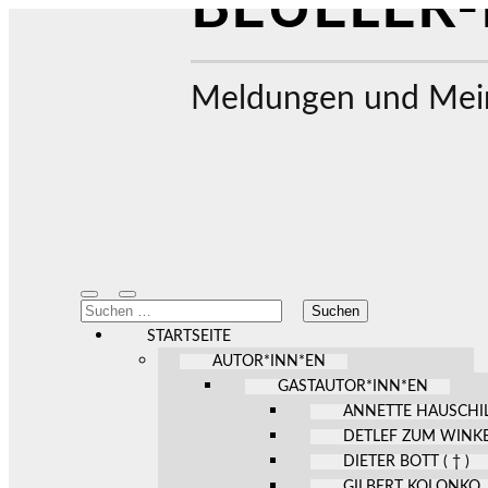
BEUELER-
Meldungen und Mein
Mobile-
Suchfeld
Suchen
Menü
ein-/ausblenden
nach:
ein-/ausblenden
STARTSEITE
AUTOR*INN*EN
GASTAUTOR*INN*EN
ANNETTE HAUSCHI
DETLEF ZUM WINK
DIETER BOTT ( † )
GILBERT KOLONKO