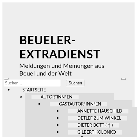
BEUELER-
EXTRADIENST
Meldungen und Meinungen aus
Beuel und der Welt
Mobile-
Suchfel
Suchen
Menü
ein-/au
nach:
ein-/ausblenden
STARTSEITE
AUTOR*INN*EN
GASTAUTOR*INN*EN
ANNETTE HAUSCHILD
DETLEF ZUM WINKEL
DIETER BOTT ( † )
GILBERT KOLONKO