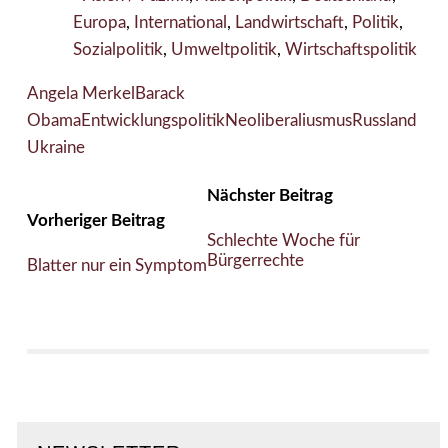
Europa
,
International
,
Landwirtschaft
,
Politik
,
Sozialpolitik
,
Umweltpolitik
,
Wirtschaftspolitik
Angela Merkel
Barack
Obama
Entwicklungspolitik
Neoliberaliusmus
Russland
Ukraine
Nächster Beitrag
Vorheriger Beitrag
Schlechte Woche für
Bürgerrechte
Blatter nur ein Symptom