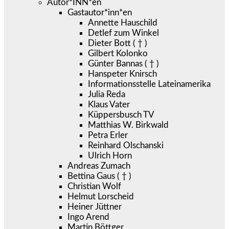
Autor*INN*en
Gastautor*inn*en
Annette Hauschild
Detlef zum Winkel
Dieter Bott ( † )
Gilbert Kolonko
Günter Bannas ( † )
Hanspeter Knirsch
Informationsstelle Lateinamerika
Julia Reda
Klaus Vater
Küppersbusch TV
Matthias W. Birkwald
Petra Erler
Reinhard Olschanski
Ulrich Horn
Andreas Zumach
Bettina Gaus ( † )
Christian Wolf
Helmut Lorscheid
Heiner Jüttner
Ingo Arend
Martin Böttger