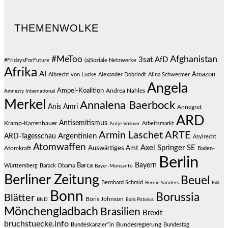
THEMENWOLKE
#MeToo
Afghanistan
3sat
AfD
#FridaysForFuture
(a)Soziale Netzwerke
Afrika
AI
Amazon
Albrecht von Lucke
Alexander Dobrindt
Alina Schwermer
Angela
Ampel-Koalition
Andrea Nahles
Amnesty International
Merkel
Annalena Baerbock
Anis Amri
Annegret
ARD
Antisemitismus
Kramp-Karrenbauer
Arbeitsmarkt
Antje Vollmer
Armin Laschet
ARTE
Argentinien
ARD-Tagesschau
Asylrecht
Atomwaffen
Axel Springer SE
Auswärtiges Amt
Atomkraft
Baden-
Berlin
Bayern
Barca
Württemberg
Barack Obama
Bayer-Monsanto
Berliner Zeitung
Beuel
Bernhard Schmid
Bernie Sanders
Bild
Bonn
Borussia
Blätter
Boris Johnson
BND
Boris Pistorius
Mönchengladbach
Brasilien
Brexit
bruchstuecke.info
Bundesregierung
Bundestag
Bundeskanzler*in