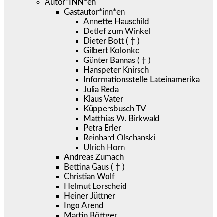
Autor*INN*en
Gastautor*inn*en
Annette Hauschild
Detlef zum Winkel
Dieter Bott ( † )
Gilbert Kolonko
Günter Bannas ( † )
Hanspeter Knirsch
Informationsstelle Lateinamerika
Julia Reda
Klaus Vater
Küppersbusch TV
Matthias W. Birkwald
Petra Erler
Reinhard Olschanski
Ulrich Horn
Andreas Zumach
Bettina Gaus ( † )
Christian Wolf
Helmut Lorscheid
Heiner Jüttner
Ingo Arend
Martin Böttger