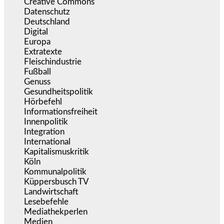
Creative Commons
(465)
Datenschutz
(377)
Deutschland
(5.050)
Digital
(1.976)
Europa
(3.272)
Extratexte
(199)
Fleischindustrie
(50)
Fußball
(1.518)
Genuss
(1.206)
Gesundheitspolitik
(852)
Hörbefehl
(166)
Informationsfreiheit
(15)
Innenpolitik
(1.920)
Integration
(441)
International
(5.494)
Kapitalismuskritik
(253)
Köln
(338)
Kommunalpolitik
(255)
Küppersbusch TV
(152)
Landwirtschaft
(216)
Lesebefehle
(2.604)
Mediathekperlen
(536)
Medien
(5.353)