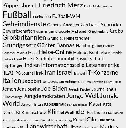
Friedrich Merz
Küppersbusch
Funke-Mediengruppe
Fußball
Fußball-WM
Fußball-EM
Geheimdienste
Gerhard Schröder
General Anzeiger
Groko
Gewerkschaften
Google (Alphabet)
Griechenland
Gianni Infantino
Großbritannien
Grund & Freiheitsrechte
Grundgesetz
Günter Bannas
Hamburg
Hans Dietrich
Heise-Online
Helmut Kohl
Heiko Maas
Genscher
Helmut Schmidt
Immobilienwirtschaft
Horst Seehofer
Heribert Prantl
Indien
Informationsstelle Lateinamerika
Impfungen
Israel
Iran
IT-Konzerne
(ILA)
Irak
IPG-Journal
Istanbul
Italien
Jacobin
Jan Böhmermann
Japan
Jair Bolsonaro
Jan Christian Müller
Joe Biden
Jemen
Jens Spahn
Journalismus
Joseph Fischer
Junge Welt
Jungle
Jungdemokraten
Julian Assange
World
Katar
Jürgen Trittin
Kapitalismus
Katja
Karl Lauterbach
Klimawandel
KI
Klimaschutz
Dörner
Koalitionen
Kolumbien
Köln
Kunst
Künstliche
Kommunalverwaltungen
Krieg
Konrad Adenauer
Landwirtschaft
Markus
Libyen
Intelligenz (KI)
Lucien Favre