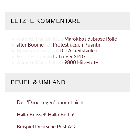
LETZTE KOMMENTARE
Annette Hauschild
zu
Marokkos dubiose Rolle
alter Boomer
zu
Protest gegen Palantir
Brandyn Bernier
zu
Die Arbeitsfaulen
Horst Becker
zu
Isch over SPD?
Annette Hauschild
zu
9800 Hitzetote
BEUEL & UMLAND
Der “Dauerregen” kommt nicht
Hallo Brüssel! Hallo Berlin!
Beispiel Deutsche Post AG