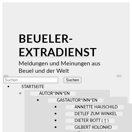
BEUELER-
EXTRADIENST
Meldungen und Meinungen aus
Beuel und der Welt
Mobile-
Suchfel
Suchen
Menü
ein-/au
nach:
ein-/ausblenden
STARTSEITE
AUTOR*INN*EN
GASTAUTOR*INN*EN
ANNETTE HAUSCHILD
DETLEF ZUM WINKEL
DIETER BOTT ( † )
GILBERT KOLONKO