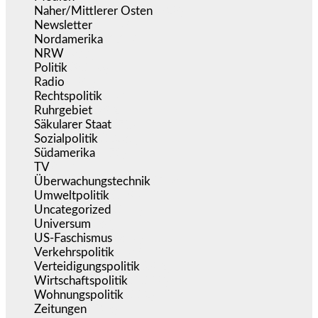
Naher/Mittlerer Osten
(828)
Newsletter
(1.068)
Nordamerika
(1.140)
NRW
(977)
Politik
(9.186)
Radio
(484)
Rechtspolitik
(531)
Ruhrgebiet
(392)
Säkularer Staat
(70)
Sozialpolitik
(1.231)
Südamerika
(471)
TV
(1.714)
Überwachungstechnik
(543)
Umweltpolitik
(639)
Uncategorized
(144)
Universum
(38)
US-Faschismus
(343)
Verkehrspolitik
(538)
Verteidigungspolitik
(682)
Wirtschaftspolitik
(1.118)
Wohnungspolitik
(112)
Zeitungen
(523)