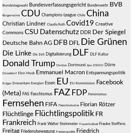
BVB
Bundesverfassungsgericht
Bundeswehr
Bundestagswahl
CDU
China
Champions-League
Chile
Bürgerrechte
Covid19
Christian Lindner
Creative
Claudia Roth
CSU
Datenschutz
Der Spiegel
DDR
Commons
Die Grünen
DFB
Deutsche Bahn AG
DFL
DLF
Die Linke
Digitalisierung
DLF Kultur
Die Zeit
Donald Trump
Dürre
Dortmund
Donbas
dpa
DSGVO
Emmanuel Macron
Entspannungspolitik
Elon Musk
Düsseldorf
EU
Facebook
Essen
EU-Kommission
Erneuerbare Energien
Erdgas
FAZ
FDP
(Meta)
Faschismus
FAS
Feminismus
Fernsehen
FIFA
Florian Rötzer
Fleischindustrie
Flüchtlingspolitik
Flüchtlinge
FR
Frankreich
Frauke Steffens
Frank Walter Steinmeier
Frauenfußball
Friedrich
Freitag
Friedensbewegung
Friedenspolitik