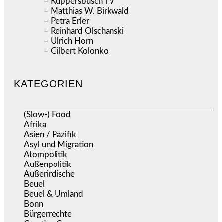
– Küppersbusch TV
– Matthias W. Birkwald
– Petra Erler
– Reinhard Olschanski
– Ulrich Horn
– Gilbert Kolonko
KATEGORIEN
(Slow-) Food
(57)
Afrika
(508)
Asien / Pazifik
(633)
Asyl und Migration
(295)
Atompolitik
(1)
Außenpolitik
(1.719)
Außerirdische
(39)
Beuel
(525)
Beuel & Umland
(2.457)
Bonn
(637)
Bürgerrechte
(1.671)