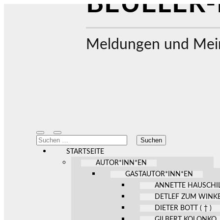
BEUELER-
Meldungen und Mein
Mobile-
Suchfeld
Suchen
Menü
ein-/ausblenden
nach:
ein-/ausblenden
STARTSEITE
AUTOR*INN*EN
GASTAUTOR*INN*EN
ANNETTE HAUSCHI
DETLEF ZUM WINK
DIETER BOTT ( † )
GILBERT KOLONKO