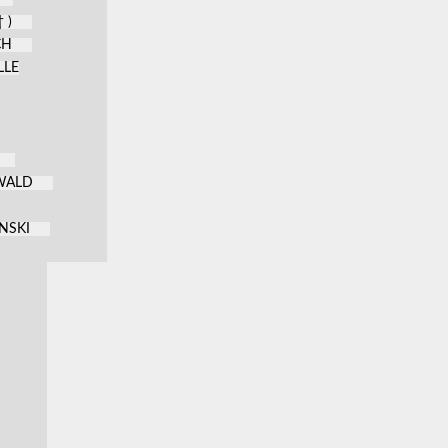
 )
CH
LLE
KWALD
NSKI