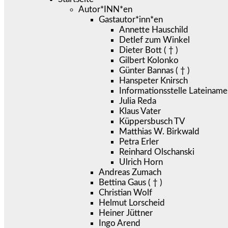
Autor*INN*en
Gastautor*inn*en
Annette Hauschild
Detlef zum Winkel
Dieter Bott ( † )
Gilbert Kolonko
Günter Bannas ( † )
Hanspeter Knirsch
Informationsstelle Lateiname
Julia Reda
Klaus Vater
Küppersbusch TV
Matthias W. Birkwald
Petra Erler
Reinhard Olschanski
Ulrich Horn
Andreas Zumach
Bettina Gaus ( † )
Christian Wolf
Helmut Lorscheid
Heiner Jüttner
Ingo Arend