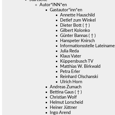
Autor*INN*en
Gastautor*inn*en
Annette Hauschild
Detlef zum Winkel
Dieter Bott ( † )
Gilbert Kolonko
Günter Bannas ( † )
Hanspeter Knirsch
Informationsstelle Lateiname
Julia Reda
Klaus Vater
Küppersbusch TV
Matthias W. Birkwald
Petra Erler
Reinhard Olschanski
Ulrich Horn
Andreas Zumach
Bettina Gaus ( † )
Christian Wolf
Helmut Lorscheid
Heiner Jüttner
Ingo Arend