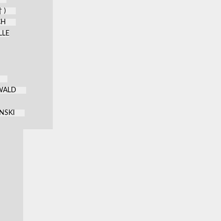
 )
CH
LLE
KWALD
NSKI