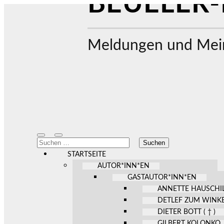
BEUELER-
Meldungen und Mein
Mobile-
Suchfeld
Suchen
Menü
ein-/ausblenden
nach:
ein-/ausblenden
STARTSEITE
AUTOR*INN*EN
GASTAUTOR*INN*EN
ANNETTE HAUSCHI
DETLEF ZUM WINK
DIETER BOTT ( † )
GILBERT KOLONKO