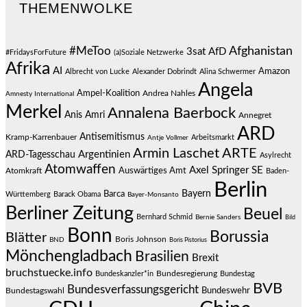
THEMENWOLKE
#MeToo
Afghanistan
3sat
AfD
#FridaysForFuture
(a)Soziale Netzwerke
Afrika
AI
Amazon
Albrecht von Lucke
Alexander Dobrindt
Alina Schwermer
Angela
Ampel-Koalition
Andrea Nahles
Amnesty International
Merkel
Annalena Baerbock
Anis Amri
Annegret
ARD
Antisemitismus
Kramp-Karrenbauer
Arbeitsmarkt
Antje Vollmer
Armin Laschet
ARTE
Argentinien
ARD-Tagesschau
Asylrecht
Atomwaffen
Axel Springer SE
Auswärtiges Amt
Atomkraft
Baden-
Berlin
Bayern
Barca
Württemberg
Barack Obama
Bayer-Monsanto
Berliner Zeitung
Beuel
Bernhard Schmid
Bernie Sanders
Bild
Bonn
Borussia
Blätter
Boris Johnson
BND
Boris Pistorius
Mönchengladbach
Brasilien
Brexit
bruchstuecke.info
Bundesregierung
Bundestag
Bundeskanzler*in
BVB
Bundesverfassungsgericht
Bundeswehr
Bundestagswahl