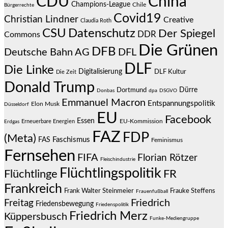
CDU
China
Champions-League
Chile
Bürgerrechte
Covid19
Christian Lindner
Creative
Claudia Roth
CSU
Datenschutz
Der Spiegel
DDR
Commons
Die Grünen
DFB
Deutsche Bahn AG
DFL
DLF
Die Linke
Digitalisierung
DLF Kultur
Die Zeit
Donald Trump
Dürre
Dortmund
Donbas
dpa
DSGVO
Emmanuel Macron
Entspannungspolitik
Elon Musk
Düsseldorf
EU
Facebook
Essen
EU-Kommission
Erneuerbare Energien
Erdgas
FAZ
FDP
(Meta)
Faschismus
FAS
Feminismus
Fernsehen
FIFA
Florian Rötzer
Fleischindustrie
Flüchtlingspolitik
Flüchtlinge
FR
Frankreich
Frauke Steffens
Frank Walter Steinmeier
Frauenfußball
Friedrich
Freitag
Friedensbewegung
Friedenspolitik
Friedrich Merz
Küppersbusch
Funke-Mediengruppe