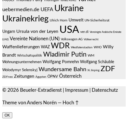
Tomasz Konicz
Ukraine
uebermedien.de
UEFA
Ukrainekrieg
Umwelt
Ulrich Horn
UN-Sicherheitsrat
USA
Ursula von der Leyen
Ungarn
ver.di
Vereinigte Arabische Emirate
Vereinte Nationen (UN)
Volkswagen AG
(UAE)
Völkerrecht
WDR
Waffenlieferungen
Willy
WAZ
WHO
Westfalenstadion
Wladimir Putin
Brandt
Wirtschaftspolitik
WM
Wolfgang Pomrehn
Wolfgang Schäuble
Wohnungsunternehmen
ZDF
Wundersame Bahn
Wolodymyr Selenskyj
Xi Jinping
Österreich
Zeitungen
ÖPNV
ZDFneo
Ägypten
© 2026
Beueler-Extradienst
|
Impressum
|
Datenschutz
Theme von
Anders Norén
—
Hoch ↑
OK