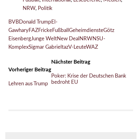
NRW
,
Politik
BVB
Donald Trump
El-
Gawhary
FAZ
Fricke
Fußball
Geheimdienste
Götz
Eisenberg
Junge Welt
New Deal
NRW
NSU-
Komplex
Sigmar Gabriel
taz
V-Leute
WAZ
Nächster Beitrag
Vorheriger Beitrag
Poker: Krise der Deutschen Bank
bedroht EU
Lehren aus Trump