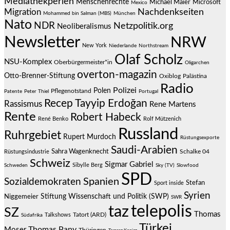
Mediathekperlen
Menschenrechte
Michael Maier
Microsoft
Mexico
Migration
Nachdenkseiten
Mohammed bin Salman (MBS)
München
Nato
NDR
Netzpolitik.org
Neoliberalismus
Newsletter
NRW
New York
Niederlande
Northstream
Olaf Scholz
NSU-Komplex
Oberbürgermeister*in
Oligarchen
overton-magazin
Otto-Brenner-Stiftung
Oxiblog
Palästina
Radio
Polizei
Polen
Pflegenotstand
Patente
Peter Thiel
Portugal
Recep Tayyip Erdoğan
Rassismus
Rene Martens
Rente
Robert Habeck
René Benko
Rolf Mützenich
Russland
Ruhrgebiet
Rupert Murdoch
Rüstungsexporte
Saudi-Arabien
Sahra Wagenknecht
Schalke 04
Rüstungsindustrie
Schweiz
Sigmar Gabriel
Sibylle Berg
Schweden
Sky (TV)
Slowfood
SPD
Spanien
Sozialdemokraten
Stefan
Sport inside
Syrien
Stiftung Wissenschaft und Politik (SWP)
Niggemeier
SWR
telepolis
taz
SZ
Thomas
Talkshows
Tatort (ARD)
Südafrika
Türkei
Thomas Pany
Moser
Thüringen