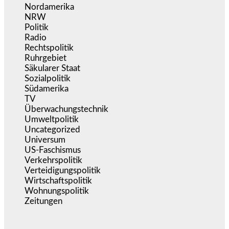
Nordamerika
(1.142)
NRW
(978)
Politik
(9.192)
Radio
(486)
Rechtspolitik
(537)
Ruhrgebiet
(392)
Säkularer Staat
(70)
Sozialpolitik
(1.237)
Südamerika
(471)
TV
(1.716)
Überwachungstechnik
(546)
Umweltpolitik
(642)
Uncategorized
(144)
Universum
(39)
US-Faschismus
(345)
Verkehrspolitik
(539)
Verteidigungspolitik
(684)
Wirtschaftspolitik
(1.122)
Wohnungspolitik
(112)
Zeitungen
(527)