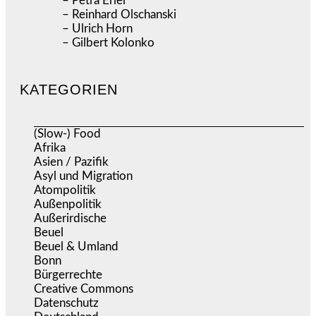
– Petra Erler
– Reinhard Olschanski
– Ulrich Horn
– Gilbert Kolonko
KATEGORIEN
(Slow-) Food
(57)
Afrika
(508)
Asien / Pazifik
(634)
Asyl und Migration
(297)
Atompolitik
(2)
Außenpolitik
(1.721)
Außerirdische
(39)
Beuel
(525)
Beuel & Umland
(2.459)
Bonn
(638)
Bürgerrechte
(1.677)
Creative Commons
(467)
Datenschutz
(380)