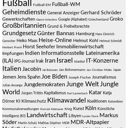
Fußball
Fußball-WM
Fußball-EM
Geheimdienste
Gerhard Schröder
General Anzeiger
Groko
Gewerkschaften
Google (Alphabet)
Griechenland
Gianni Infantino
Großbritannien
Grund & Freiheitsrechte
Grundgesetz
Günter Bannas
Hamburg
Hans Dietrich
Heise-Online
Helmut Kohl
Heiko Maas
Genscher
Helmut Schmidt
Immobilienwirtschaft
Horst Seehofer
Heribert Prantl
Indien
Informationsstelle Lateinamerika
Impfungen
Israel
Iran
IT-Konzerne
(ILA)
Irak
IPG-Journal
Istanbul
Italien
Jacobin
Jan Böhmermann
Japan
Jair Bolsonaro
Jan Christian Müller
Joe Biden
Jemen
Jens Spahn
Journalismus
Joseph Fischer
Junge Welt
Jungle
Jungdemokraten
Julian Assange
World
Katar
Jürgen Trittin
Kapitalismus
Katja
Karl Lauterbach
Klimawandel
KI
Klimaschutz
Dörner
Koalitionen
Kolumbien
Köln
Kunst
Künstliche
Kommunalverwaltungen
Krieg
Konrad Adenauer
Landwirtschaft
Markus
Libyen
Intelligenz (KI)
Lucien Favre
Söder
MDR-Altpapier
Martin Schulz
Mathias Döpfner
MDR