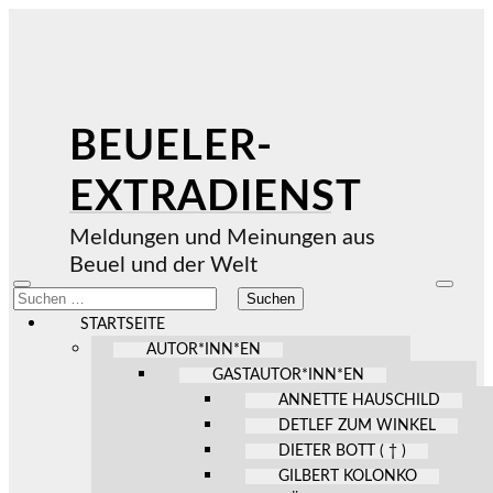
BEUELER-
EXTRADIENST
Meldungen und Meinungen aus
Beuel und der Welt
Mobile-
Suchfel
Suchen
Menü
ein-/au
nach:
ein-/ausblenden
STARTSEITE
AUTOR*INN*EN
GASTAUTOR*INN*EN
ANNETTE HAUSCHILD
DETLEF ZUM WINKEL
DIETER BOTT ( † )
GILBERT KOLONKO