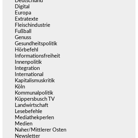
Deutschland
(5.055)
Digital
(1.983)
Europa
(3.276)
Extratexte
(201)
Fleischindustrie
(50)
Fußball
(1.518)
Genuss
(1.206)
Gesundheitspolitik
(853)
Hörbefehl
(166)
Informationsfreiheit
(17)
Innenpolitik
(1.925)
Integration
(446)
International
(5.497)
Kapitalismuskritik
(255)
Köln
(340)
Kommunalpolitik
(255)
Küppersbusch TV
(153)
Landwirtschaft
(217)
Lesebefehle
(2.605)
Mediathekperlen
(536)
Medien
(5.360)
Naher/Mittlerer Osten
(828)
Newsletter
(1.068)