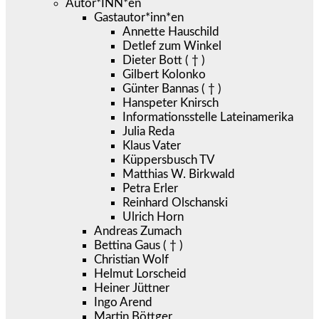
Autor*INN*en
Gastautor*inn*en
Annette Hauschild
Detlef zum Winkel
Dieter Bott ( † )
Gilbert Kolonko
Günter Bannas ( † )
Hanspeter Knirsch
Informationsstelle Lateinamerika
Julia Reda
Klaus Vater
Küppersbusch TV
Matthias W. Birkwald
Petra Erler
Reinhard Olschanski
Ulrich Horn
Andreas Zumach
Bettina Gaus ( † )
Christian Wolf
Helmut Lorscheid
Heiner Jüttner
Ingo Arend
Martin Böttger