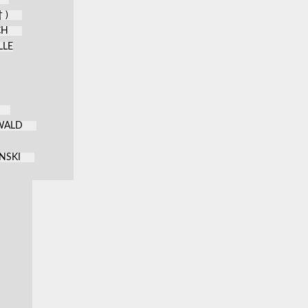
 )
CH
LLE
KWALD
NSKI