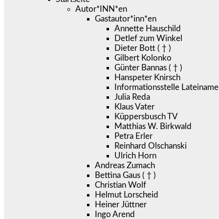
Autor*INN*en
Gastautor*inn*en
Annette Hauschild
Detlef zum Winkel
Dieter Bott ( † )
Gilbert Kolonko
Günter Bannas ( † )
Hanspeter Knirsch
Informationsstelle Lateiname
Julia Reda
Klaus Vater
Küppersbusch TV
Matthias W. Birkwald
Petra Erler
Reinhard Olschanski
Ulrich Horn
Andreas Zumach
Bettina Gaus ( † )
Christian Wolf
Helmut Lorscheid
Heiner Jüttner
Ingo Arend