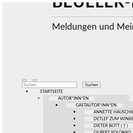
BEUELER-
Meldungen und Mein
Mobile-
Suchfeld
Suchen
Menü
ein-/ausblenden
nach:
ein-/ausblenden
STARTSEITE
AUTOR*INN*EN
GASTAUTOR*INN*EN
ANNETTE HAUSCHI
DETLEF ZUM WINK
DIETER BOTT ( † )
GILBERT KOLONKO