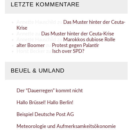
LETZTE KOMMENTARE
Annette Hauschild
zu
Das Muster hinter der Ceuta-
Krise
Annette
zu
Das Muster hinter der Ceuta-Krise
Annette Hauschild
zu
Marokkos dubiose Rolle
alter Boomer
zu
Protest gegen Palantir
Horst Becker
zu
Isch over SPD?
BEUEL & UMLAND
Der “Dauerregen” kommt nicht
Hallo Brüssel! Hallo Berlin!
Beispiel Deutsche Post AG
Meteorologie und Aufmerksamkeitsökonomie