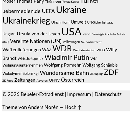
Türkei
Thomas Pany
Moser
Thüringen
Tomasz Konicz
Ukraine
uebermedien.de
UEFA
Ukrainekrieg
Umwelt
Ulrich Horn
UN-Sicherheitsrat
USA
Ursula von der Leyen
Ungarn
ver.di
Vereinigte Arabische Emirate
Vereinte Nationen (UN)
Volkswagen AG
(UAE)
Völkerrecht
WDR
Waffenlieferungen
Willy
WAZ
WHO
Westfalenstadion
Wladimir Putin
Brandt
Wirtschaftspolitik
WM
Wolfgang Pomrehn
Wolfgang Schäuble
Wohnungsunternehmen
ZDF
Wundersame Bahn
Wolodymyr Selenskyj
Xi Jinping
Österreich
Zeitungen
ÖPNV
ZDFneo
Ägypten
© 2026
Beueler-Extradienst
|
Impressum
|
Datenschutz
Theme von
Anders Norén
—
Hoch ↑