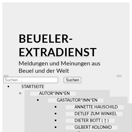
BEUELER-
EXTRADIENST
Meldungen und Meinungen aus
Beuel und der Welt
Mobile-
Suchfel
Suchen
Menü
ein-/au
nach:
ein-/ausblenden
STARTSEITE
AUTOR*INN*EN
GASTAUTOR*INN*EN
ANNETTE HAUSCHILD
DETLEF ZUM WINKEL
DIETER BOTT ( † )
GILBERT KOLONKO