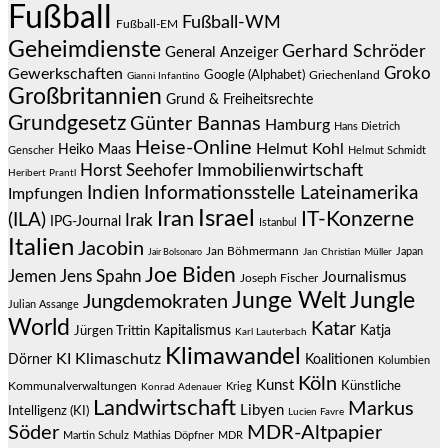
Fußball
Fußball-WM
Fußball-EM
Geheimdienste
Gerhard Schröder
General Anzeiger
Groko
Gewerkschaften
Google (Alphabet)
Griechenland
Gianni Infantino
Großbritannien
Grund & Freiheitsrechte
Grundgesetz
Günter Bannas
Hamburg
Hans Dietrich
Heise-Online
Helmut Kohl
Heiko Maas
Genscher
Helmut Schmidt
Immobilienwirtschaft
Horst Seehofer
Heribert Prantl
Indien
Informationsstelle Lateinamerika
Impfungen
Israel
Iran
IT-Konzerne
(ILA)
Irak
IPG-Journal
Istanbul
Italien
Jacobin
Jan Böhmermann
Japan
Jair Bolsonaro
Jan Christian Müller
Joe Biden
Jemen
Jens Spahn
Journalismus
Joseph Fischer
Junge Welt
Jungle
Jungdemokraten
Julian Assange
World
Katar
Jürgen Trittin
Kapitalismus
Katja
Karl Lauterbach
Klimawandel
KI
Klimaschutz
Dörner
Koalitionen
Kolumbien
Köln
Kunst
Künstliche
Kommunalverwaltungen
Krieg
Konrad Adenauer
Landwirtschaft
Markus
Libyen
Intelligenz (KI)
Lucien Favre
Söder
MDR-Altpapier
Martin Schulz
Mathias Döpfner
MDR