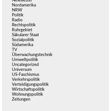
Newsletter
(1.068)
Nordamerika
(1.141)
NRW
(977)
Politik
(9.189)
Radio
(485)
Rechtspolitik
(534)
Ruhrgebiet
(392)
Säkularer Staat
(70)
Sozialpolitik
(1.234)
Südamerika
(471)
TV
(1.715)
Überwachungstechnik
(545)
Umweltpolitik
(641)
Uncategorized
(144)
Universum
(39)
US-Faschismus
(344)
Verkehrspolitik
(539)
Verteidigungspolitik
(683)
Wirtschaftspolitik
(1.121)
Wohnungspolitik
(112)
Zeitungen
(525)