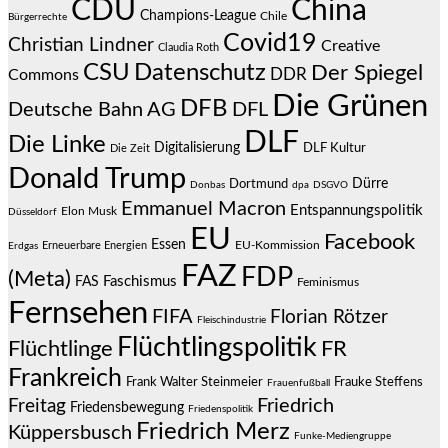
CDU
China
Champions-League
Chile
Bürgerrechte
Covid19
Christian Lindner
Creative
Claudia Roth
CSU
Datenschutz
Der Spiegel
DDR
Commons
Die Grünen
DFB
Deutsche Bahn AG
DFL
DLF
Die Linke
Digitalisierung
DLF Kultur
Die Zeit
Donald Trump
Dürre
Dortmund
Donbas
dpa
DSGVO
Emmanuel Macron
Entspannungspolitik
Elon Musk
Düsseldorf
EU
Facebook
Essen
EU-Kommission
Erneuerbare Energien
Erdgas
FAZ
FDP
(Meta)
Faschismus
FAS
Feminismus
Fernsehen
FIFA
Florian Rötzer
Fleischindustrie
Flüchtlingspolitik
Flüchtlinge
FR
Frankreich
Frauke Steffens
Frank Walter Steinmeier
Frauenfußball
Friedrich
Freitag
Friedensbewegung
Friedenspolitik
Friedrich Merz
Küppersbusch
Funke-Mediengruppe