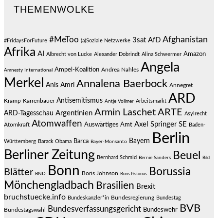
THEMENWOLKE
#MeToo
Afghanistan
3sat
AfD
#FridaysForFuture
(a)Soziale Netzwerke
Afrika
AI
Amazon
Albrecht von Lucke
Alexander Dobrindt
Alina Schwermer
Angela
Ampel-Koalition
Andrea Nahles
Amnesty International
Merkel
Annalena Baerbock
Anis Amri
Annegret
ARD
Antisemitismus
Kramp-Karrenbauer
Arbeitsmarkt
Antje Vollmer
Armin Laschet
ARTE
Argentinien
ARD-Tagesschau
Asylrecht
Atomwaffen
Axel Springer SE
Auswärtiges Amt
Atomkraft
Baden-
Berlin
Bayern
Barca
Württemberg
Barack Obama
Bayer-Monsanto
Berliner Zeitung
Beuel
Bernhard Schmid
Bernie Sanders
Bild
Bonn
Borussia
Blätter
Boris Johnson
BND
Boris Pistorius
Mönchengladbach
Brasilien
Brexit
bruchstuecke.info
Bundesregierung
Bundestag
Bundeskanzler*in
BVB
Bundesverfassungsgericht
Bundeswehr
Bundestagswahl