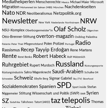
Mediathekperlen
Menschenrechte
Michael Maier
Microsoft
Mexico
Migration
Nachdenkseiten
Mohammed bin Salman (MBS)
München
Nato
NDR
Netzpolitik.org
Neoliberalismus
Newsletter
NRW
New York
Niederlande
Northstream
Olaf Scholz
NSU-Komplex
Oberbürgermeister*in
Oligarchen
overton-magazin
Otto-Brenner-Stiftung
Oxiblog
Palästina
Radio
Polizei
Polen
Pflegenotstand
Patente
Peter Thiel
Portugal
Recep Tayyip Erdoğan
Rassismus
Rene Martens
Rente
Robert Habeck
René Benko
Rolf Mützenich
Russland
Ruhrgebiet
Rupert Murdoch
Rüstungsexporte
Saudi-Arabien
Sahra Wagenknecht
Schalke 04
Rüstungsindustrie
Schweiz
Sigmar Gabriel
Sibylle Berg
Schweden
Sky (TV)
Slowfood
SPD
Spanien
Sozialdemokraten
Stefan
Sport inside
Syrien
Stiftung Wissenschaft und Politik (SWP)
Niggemeier
SWR
telepolis
taz
SZ
Thomas
Talkshows
Tatort (ARD)
Südafrika