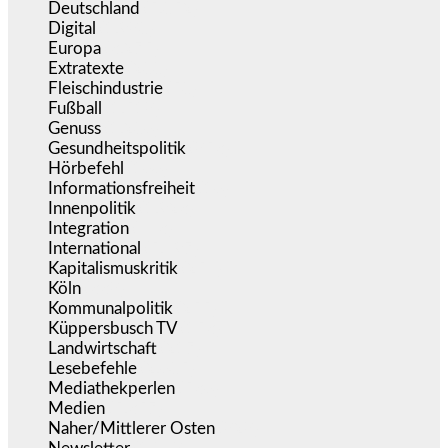
Deutschland
(5.052)
Digital
(1.980)
Europa
(3.275)
Extratexte
(200)
Fleischindustrie
(50)
Fußball
(1.518)
Genuss
(1.206)
Gesundheitspolitik
(853)
Hörbefehl
(166)
Informationsfreiheit
(16)
Innenpolitik
(1.923)
Integration
(443)
International
(5.497)
Kapitalismuskritik
(254)
Köln
(338)
Kommunalpolitik
(255)
Küppersbusch TV
(153)
Landwirtschaft
(217)
Lesebefehle
(2.605)
Mediathekperlen
(536)
Medien
(5.357)
Naher/Mittlerer Osten
(828)