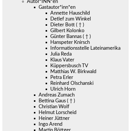
Autor*INN*en
Gastautor*inn*en
Annette Hauschild
Detlef zum Winkel
Dieter Bott ( † )
Gilbert Kolonko
Günter Bannas ( † )
Hanspeter Knirsch
Informationsstelle Lateinamerika
Julia Reda
Klaus Vater
Küppersbusch TV
Matthias W. Birkwald
Petra Erler
Reinhard Olschanski
Ulrich Horn
Andreas Zumach
Bettina Gaus ( † )
Christian Wolf
Helmut Lorscheid
Heiner Jüttner
Ingo Arend
Martin Böttger