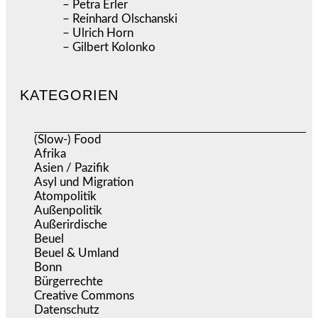
– Petra Erler
– Reinhard Olschanski
– Ulrich Horn
– Gilbert Kolonko
KATEGORIEN
(Slow-) Food
(57)
Afrika
(508)
Asien / Pazifik
(634)
Asyl und Migration
(295)
Atompolitik
(1)
Außenpolitik
(1.721)
Außerirdische
(39)
Beuel
(525)
Beuel & Umland
(2.457)
Bonn
(637)
Bürgerrechte
(1.674)
Creative Commons
(466)
Datenschutz
(379)