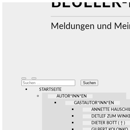
BEUELER-
Meldungen und Mein
Mobile-
Suchfeld
Suchen
Menü
ein-/ausblenden
nach:
ein-/ausblenden
STARTSEITE
AUTOR*INN*EN
GASTAUTOR*INN*EN
ANNETTE HAUSCHI
DETLEF ZUM WINK
DIETER BOTT ( † )
GILBERT KOLONKO