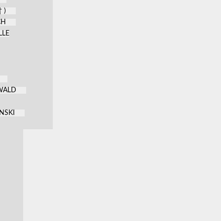
 )
CH
LLE
KWALD
NSKI