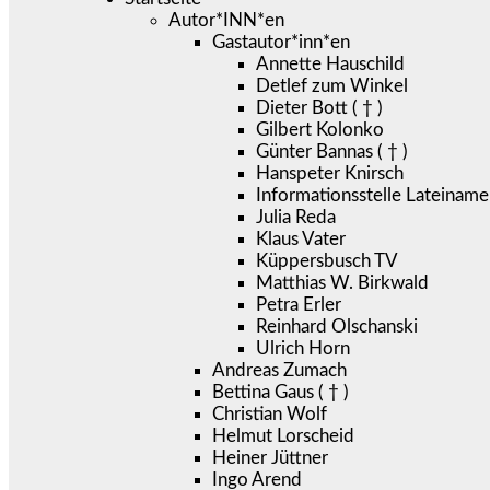
Autor*INN*en
Gastautor*inn*en
Annette Hauschild
Detlef zum Winkel
Dieter Bott ( † )
Gilbert Kolonko
Günter Bannas ( † )
Hanspeter Knirsch
Informationsstelle Lateiname
Julia Reda
Klaus Vater
Küppersbusch TV
Matthias W. Birkwald
Petra Erler
Reinhard Olschanski
Ulrich Horn
Andreas Zumach
Bettina Gaus ( † )
Christian Wolf
Helmut Lorscheid
Heiner Jüttner
Ingo Arend