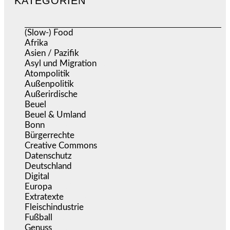
KATEGORIEN
(Slow-) Food
(57)
Afrika
(508)
Asien / Pazifik
(634)
Asyl und Migration
(297)
Atompolitik
(2)
Außenpolitik
(1.722)
Außerirdische
(39)
Beuel
(526)
Beuel & Umland
(2.460)
Bonn
(639)
Bürgerrechte
(1.679)
Creative Commons
(468)
Datenschutz
(381)
Deutschland
(5.057)
Digital
(1.984)
Europa
(3.278)
Extratexte
(201)
Fleischindustrie
(50)
Fußball
(1.518)
Genuss
(1.206)