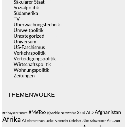
Säkularer Staat
(70)
Sozialpolitik
(1.239)
Südamerika
(471)
TV
(1.717)
Überwachungstechnik
(547)
Umweltpolitik
(644)
Uncategorized
(144)
Universum
(39)
US-Faschismus
(345)
Verkehrspolitik
(540)
Verteidigungspolitik
(684)
Wirtschaftspolitik
(1.124)
Wohnungspolitik
(112)
Zeitungen
(528)
THEMENWOLKE
#MeToo
Afghanistan
3sat
AfD
#FridaysForFuture
(a)Soziale Netzwerke
Afrika
AI
Amazon
Albrecht von Lucke
Alexander Dobrindt
Alina Schwermer