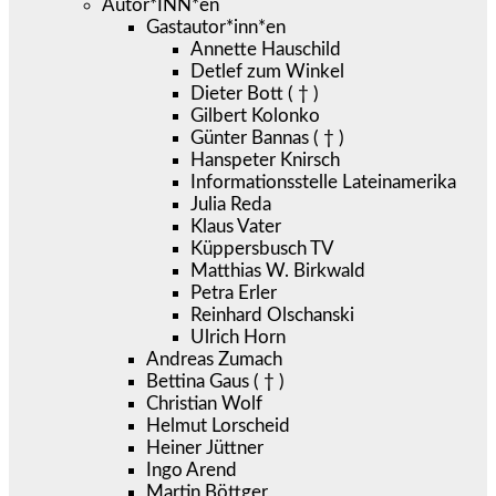
Autor*INN*en
Gastautor*inn*en
Annette Hauschild
Detlef zum Winkel
Dieter Bott ( † )
Gilbert Kolonko
Günter Bannas ( † )
Hanspeter Knirsch
Informationsstelle Lateinamerika
Julia Reda
Klaus Vater
Küppersbusch TV
Matthias W. Birkwald
Petra Erler
Reinhard Olschanski
Ulrich Horn
Andreas Zumach
Bettina Gaus ( † )
Christian Wolf
Helmut Lorscheid
Heiner Jüttner
Ingo Arend
Martin Böttger