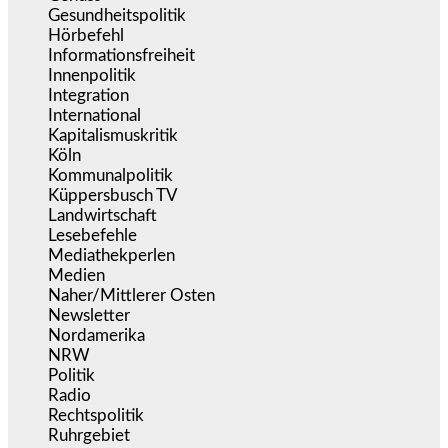
Gesundheitspolitik
(855)
Hörbefehl
(166)
Informationsfreiheit
(18)
Innenpolitik
(1.927)
Integration
(446)
International
(5.499)
Kapitalismuskritik
(255)
Köln
(340)
Kommunalpolitik
(256)
Küppersbusch TV
(153)
Landwirtschaft
(217)
Lesebefehle
(2.606)
Mediathekperlen
(536)
Medien
(5.362)
Naher/Mittlerer Osten
(828)
Newsletter
(1.068)
Nordamerika
(1.142)
NRW
(978)
Politik
(9.194)
Radio
(487)
Rechtspolitik
(538)
Ruhrgebiet
(392)