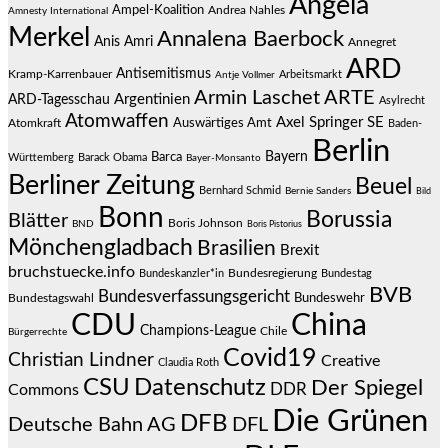
Angela
Ampel-Koalition
Andrea Nahles
Amnesty International
Merkel
Annalena Baerbock
Anis Amri
Annegret
ARD
Antisemitismus
Kramp-Karrenbauer
Arbeitsmarkt
Antje Vollmer
Armin Laschet
ARTE
Argentinien
ARD-Tagesschau
Asylrecht
Atomwaffen
Axel Springer SE
Auswärtiges Amt
Atomkraft
Baden-
Berlin
Bayern
Barca
Württemberg
Barack Obama
Bayer-Monsanto
Berliner Zeitung
Beuel
Bernhard Schmid
Bernie Sanders
Bild
Bonn
Borussia
Blätter
Boris Johnson
BND
Boris Pistorius
Mönchengladbach
Brasilien
Brexit
bruchstuecke.info
Bundesregierung
Bundestag
Bundeskanzler*in
BVB
Bundesverfassungsgericht
Bundeswehr
Bundestagswahl
CDU
China
Champions-League
Chile
Bürgerrechte
Covid19
Christian Lindner
Creative
Claudia Roth
CSU
Datenschutz
Der Spiegel
DDR
Commons
Die Grünen
DFB
Deutsche Bahn AG
DFL