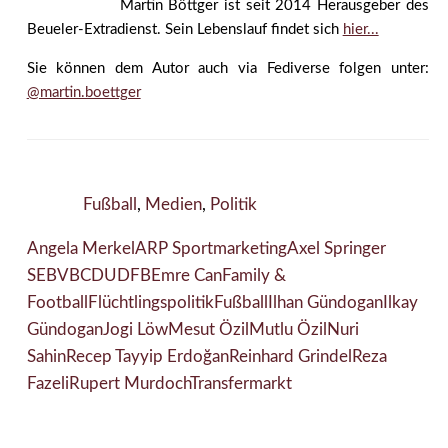
Martin Böttger ist seit 2014 Herausgeber des
Beueler-Extradienst. Sein Lebenslauf findet sich
hier...
Sie können dem Autor auch via Fediverse folgen unter:
@martin.boettger
Fußball
,
Medien
,
Politik
Angela Merkel
ARP Sportmarketing
Axel Springer
SE
BVB
CDU
DFB
Emre Can
Family &
Football
Flüchtlingspolitik
Fußball
Ilhan Gündogan
Ilkay
Gündogan
Jogi Löw
Mesut Özil
Mutlu Özil
Nuri
Sahin
Recep Tayyip Erdoğan
Reinhard Grindel
Reza
Fazeli
Rupert Murdoch
Transfermarkt