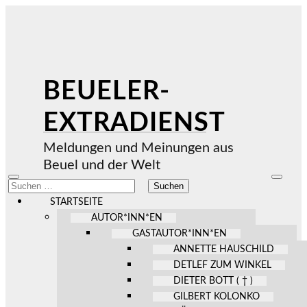
BEUELER-
EXTRADIENST
Meldungen und Meinungen aus
Beuel und der Welt
Mobile-
Suchfel
Suchen
Menü
ein-/au
nach:
ein-/ausblenden
STARTSEITE
AUTOR*INN*EN
GASTAUTOR*INN*EN
ANNETTE HAUSCHILD
DETLEF ZUM WINKEL
DIETER BOTT ( † )
GILBERT KOLONKO