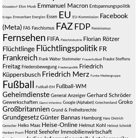
Emmanuel Macron
Entspannungspolitik
Elon Musk
Düsseldorf
EU
Facebook
Essen
EU-Kommission
Erneuerbare Energien
Erdgas
FAZ
FDP
(Meta)
Faschismus
FAS
Feminismus
Fernsehen
FIFA
Florian Rötzer
Fleischindustrie
Flüchtlingspolitik
Flüchtlinge
FR
Frankreich
Frauke Steffens
Frank Walter Steinmeier
Frauenfußball
Friedrich
Freitag
Friedensbewegung
Friedenspolitik
Friedrich Merz
Küppersbusch
Funke-Mediengruppe
Fußball
Fußball-WM
Fußball-EM
Geheimdienste
Gerhard Schröder
General Anzeiger
Groko
Gewerkschaften
Google (Alphabet)
Griechenland
Gianni Infantino
Großbritannien
Grund & Freiheitsrechte
Grundgesetz
Günter Bannas
Hamburg
Hans Dietrich
Heise-Online
Helmut Kohl
Heiko Maas
Genscher
Helmut Schmidt
Immobilienwirtschaft
Horst Seehofer
Heribert Prantl