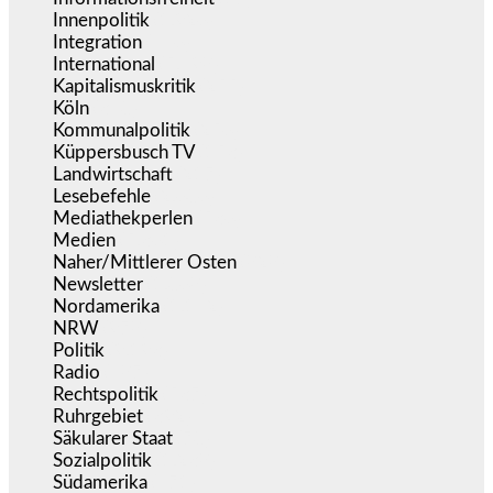
Innenpolitik
(1.926)
Integration
(446)
International
(5.498)
Kapitalismuskritik
(255)
Köln
(340)
Kommunalpolitik
(256)
Küppersbusch TV
(153)
Landwirtschaft
(217)
Lesebefehle
(2.606)
Mediathekperlen
(536)
Medien
(5.361)
Naher/Mittlerer Osten
(828)
Newsletter
(1.068)
Nordamerika
(1.142)
NRW
(978)
Politik
(9.193)
Radio
(487)
Rechtspolitik
(537)
Ruhrgebiet
(392)
Säkularer Staat
(70)
Sozialpolitik
(1.238)
Südamerika
(471)