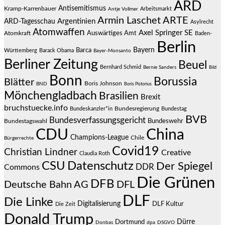
ARD
Antisemitismus
Kramp-Karrenbauer
Arbeitsmarkt
Antje Vollmer
Armin Laschet
ARTE
Argentinien
ARD-Tagesschau
Asylrecht
Atomwaffen
Axel Springer SE
Auswärtiges Amt
Atomkraft
Baden-
Berlin
Bayern
Barca
Württemberg
Barack Obama
Bayer-Monsanto
Berliner Zeitung
Beuel
Bernhard Schmid
Bernie Sanders
Bild
Bonn
Borussia
Blätter
Boris Johnson
BND
Boris Pistorius
Mönchengladbach
Brasilien
Brexit
bruchstuecke.info
Bundesregierung
Bundestag
Bundeskanzler*in
BVB
Bundesverfassungsgericht
Bundeswehr
Bundestagswahl
CDU
China
Champions-League
Chile
Bürgerrechte
Covid19
Christian Lindner
Creative
Claudia Roth
CSU
Datenschutz
Der Spiegel
DDR
Commons
Die Grünen
DFB
Deutsche Bahn AG
DFL
DLF
Die Linke
Digitalisierung
DLF Kultur
Die Zeit
Donald Trump
Dürre
Dortmund
Donbas
dpa
DSGVO