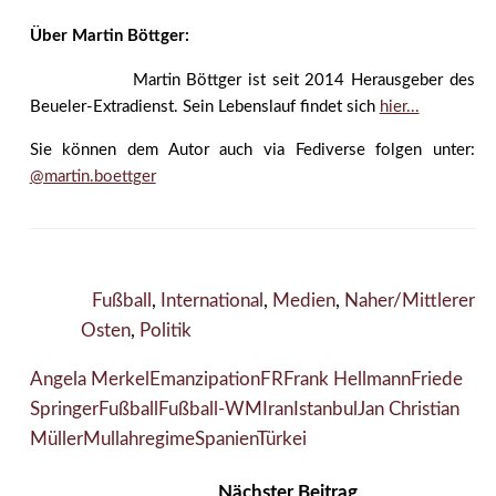
Über Martin Böttger:
Martin Böttger ist seit 2014 Herausgeber des
Beueler-Extradienst. Sein Lebenslauf findet sich
hier...
Sie können dem Autor auch via Fediverse folgen unter:
@martin.boettger
Fußball
,
International
,
Medien
,
Naher/Mittlerer
Osten
,
Politik
Angela Merkel
Emanzipation
FR
Frank Hellmann
Friede
Springer
Fußball
Fußball-WM
Iran
Istanbul
Jan Christian
Müller
Mullahregime
Spanien
Türkei
Nächster Beitrag