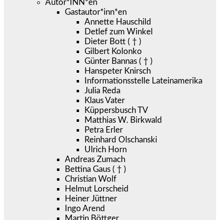
Autor*INN*en
Gastautor*inn*en
Annette Hauschild
Detlef zum Winkel
Dieter Bott ( † )
Gilbert Kolonko
Günter Bannas ( † )
Hanspeter Knirsch
Informationsstelle Lateinamerika
Julia Reda
Klaus Vater
Küppersbusch TV
Matthias W. Birkwald
Petra Erler
Reinhard Olschanski
Ulrich Horn
Andreas Zumach
Bettina Gaus ( † )
Christian Wolf
Helmut Lorscheid
Heiner Jüttner
Ingo Arend
Martin Böttger