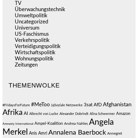
TV
(1.717)
Überwachungstechnik
(546)
Umweltpolitik
(643)
Uncategorized
(144)
Universum
(39)
US-Faschismus
(345)
Verkehrspolitik
(540)
Verteidigungspolitik
(684)
Wirtschaftspolitik
(1.123)
Wohnungspolitik
(112)
Zeitungen
(528)
THEMENWOLKE
#MeToo
Afghanistan
3sat
AfD
#FridaysForFuture
(a)Soziale Netzwerke
Afrika
AI
Amazon
Albrecht von Lucke
Alexander Dobrindt
Alina Schwermer
Angela
Ampel-Koalition
Andrea Nahles
Amnesty International
Merkel
Annalena Baerbock
Anis Amri
Annegret