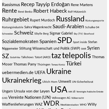
Recep Tayyip Erdoğan
Rassismus
Rene Martens
Rente
Robert Habeck
René Benko
Rolf Mützenich
Russland
Ruhrgebiet
Rupert Murdoch
Rüstungsexporte
Saudi-Arabien
Sahra Wagenknecht
Schalke 04
Rüstungsindustrie
Schweiz
Sigmar Gabriel
Sibylle Berg
Schweden
Sky (TV)
Slowfood
SPD
Spanien
Sozialdemokraten
Stefan
Sport inside
Syrien
Stiftung Wissenschaft und Politik (SWP)
Niggemeier
SWR
telepolis
taz
SZ
Thomas
Talkshows
Tatort (ARD)
Südafrika
Türkei
Thomas Pany
Moser
Thüringen
Tomasz Konicz
Ukraine
uebermedien.de
UEFA
Ukrainekrieg
Umwelt
Ulrich Horn
UN-Sicherheitsrat
USA
Ursula von der Leyen
Ungarn
ver.di
Vereinigte Arabische Emirate
Vereinte Nationen (UN)
Volkswagen AG
(UAE)
Völkerrecht
WDR
Waffenlieferungen
Willy
WAZ
WHO
Westfalenstadion