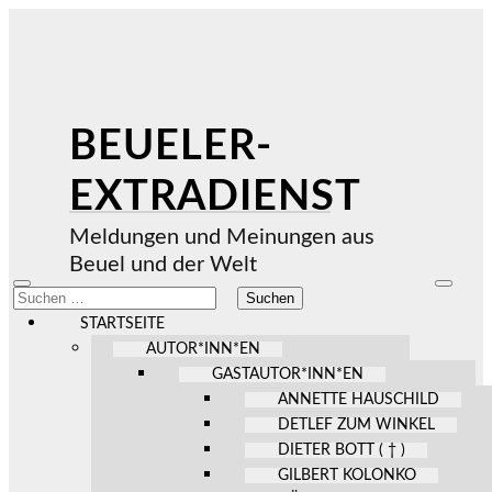
BEUELER-
EXTRADIENST
Meldungen und Meinungen aus
Beuel und der Welt
Mobile-
Suchfel
Suchen
Menü
ein-/au
nach:
ein-/ausblenden
STARTSEITE
AUTOR*INN*EN
GASTAUTOR*INN*EN
ANNETTE HAUSCHILD
DETLEF ZUM WINKEL
DIETER BOTT ( † )
GILBERT KOLONKO