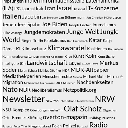
Indien
Informationsstelle Lateinamerika
Impfungen
Israel
Iran
IT-Konzerne
(ILA)
Irak
IPG-Journal
Istanbul
Italien
Jacobin
Jan Böhmermann
Japan
Jair Bolsonaro
Jan Christian Müller
Joe Biden
Jemen
Jens Spahn
Journalismus
Joseph Fischer
Junge Welt
Jungle
Jungdemokraten
Julian Assange
World
Katar
Jürgen Trittin
Kapitalismus
Katja
Karl Lauterbach
Klimawandel
KI
Klimaschutz
Dörner
Koalitionen
Kolumbien
Köln
Kunst
Künstliche
Kommunalverwaltungen
Krieg
Konrad Adenauer
Landwirtschaft
Markus
Libyen
Intelligenz (KI)
Lucien Favre
Söder
MDR-Altpapier
Martin Schulz
Mathias Döpfner
MDR
Mediathekperlen
Menschenrechte
Michael Maier
Microsoft
Mexico
Migration
Nachdenkseiten
Mohammed bin Salman (MBS)
München
Nato
NDR
Netzpolitik.org
Neoliberalismus
Newsletter
NRW
New York
Niederlande
Northstream
Olaf Scholz
NSU-Komplex
Oberbürgermeister*in
Oligarchen
overton-magazin
Otto-Brenner-Stiftung
Oxiblog
Palästina
Radio
Polizei
Polen
Pflegenotstand
Patente
Peter Thiel
Portugal