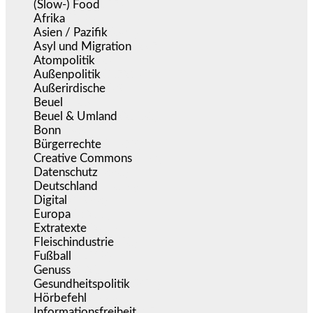
(Slow-) Food
(57)
Afrika
(508)
Asien / Pazifik
(634)
Asyl und Migration
(297)
Atompolitik
(2)
Außenpolitik
(1.721)
Außerirdische
(39)
Beuel
(526)
Beuel & Umland
(2.460)
Bonn
(639)
Bürgerrechte
(1.678)
Creative Commons
(467)
Datenschutz
(380)
Deutschland
(5.056)
Digital
(1.983)
Europa
(3.277)
Extratexte
(201)
Fleischindustrie
(50)
Fußball
(1.518)
Genuss
(1.206)
Gesundheitspolitik
(854)
Hörbefehl
(166)
Informationsfreiheit
(17)