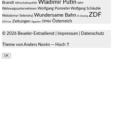
Wladimir Putin
Brandt
Wirtschaftspolitik
WM
Wolfgang Pomrehn
Wolfgang Schäuble
Wohnungsunternehmen
ZDF
Wundersame Bahn
Wolodymyr Selenskyj
Xi Jinping
Österreich
Zeitungen
ÖPNV
ZDFneo
Ägypten
© 2026
Beueler-Extradienst
|
Impressum
|
Datenschutz
Theme von
Anders Norén
—
Hoch ↑
OK