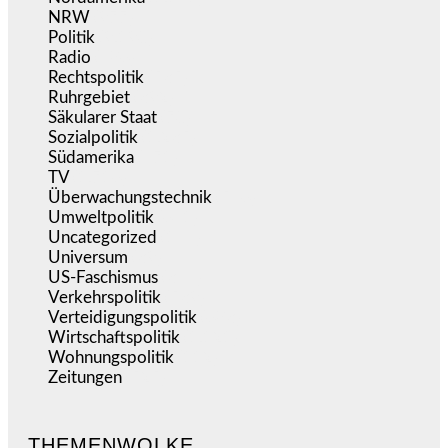
NRW
(977)
Politik
(9.190)
Radio
(486)
Rechtspolitik
(535)
Ruhrgebiet
(392)
Säkularer Staat
(70)
Sozialpolitik
(1.235)
Südamerika
(471)
TV
(1.716)
Überwachungstechnik
(546)
Umweltpolitik
(641)
Uncategorized
(144)
Universum
(39)
US-Faschismus
(344)
Verkehrspolitik
(539)
Verteidigungspolitik
(683)
Wirtschaftspolitik
(1.121)
Wohnungspolitik
(112)
Zeitungen
(525)
THEMENWOLKE