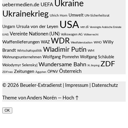
Ukraine
uebermedien.de
UEFA
Ukrainekrieg
Umwelt
Ulrich Horn
UN-Sicherheitsrat
USA
Ursula von der Leyen
Ungarn
ver.di
Vereinigte Arabische Emirate
Vereinte Nationen (UN)
Volkswagen AG
(UAE)
Völkerrecht
WDR
Waffenlieferungen
Willy
WAZ
WHO
Westfalenstadion
Wladimir Putin
Brandt
Wirtschaftspolitik
WM
Wolfgang Pomrehn
Wolfgang Schäuble
Wohnungsunternehmen
ZDF
Wundersame Bahn
Wolodymyr Selenskyj
Xi Jinping
Österreich
Zeitungen
ÖPNV
ZDFneo
Ägypten
© 2026
Beueler-Extradienst
|
Impressum
|
Datenschutz
Theme von
Anders Norén
—
Hoch ↑
OK