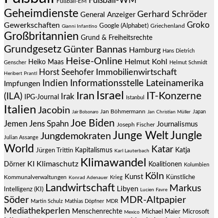
Fußball-WM
Fußball-EM
Geheimdienste
Gerhard Schröder
General Anzeiger
Groko
Gewerkschaften
Google (Alphabet)
Griechenland
Gianni Infantino
Großbritannien
Grund & Freiheitsrechte
Grundgesetz
Günter Bannas
Hamburg
Hans Dietrich
Heise-Online
Helmut Kohl
Heiko Maas
Genscher
Helmut Schmidt
Immobilienwirtschaft
Horst Seehofer
Heribert Prantl
Indien
Informationsstelle Lateinamerika
Impfungen
Israel
Iran
IT-Konzerne
(ILA)
Irak
IPG-Journal
Istanbul
Italien
Jacobin
Jan Böhmermann
Japan
Jair Bolsonaro
Jan Christian Müller
Joe Biden
Jemen
Jens Spahn
Journalismus
Joseph Fischer
Junge Welt
Jungle
Jungdemokraten
Julian Assange
World
Katar
Jürgen Trittin
Kapitalismus
Katja
Karl Lauterbach
Klimawandel
KI
Klimaschutz
Dörner
Koalitionen
Kolumbien
Köln
Kunst
Künstliche
Kommunalverwaltungen
Krieg
Konrad Adenauer
Landwirtschaft
Markus
Libyen
Intelligenz (KI)
Lucien Favre
Söder
MDR-Altpapier
Martin Schulz
Mathias Döpfner
MDR
Mediathekperlen
Menschenrechte
Michael Maier
Microsoft
Mexico