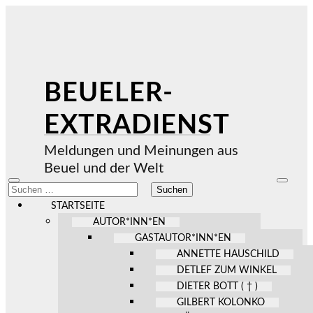
BEUELER-
EXTRADIENST
Meldungen und Meinungen aus
Beuel und der Welt
Mobile-
Suchfel
Suchen
Menü
ein-/au
nach:
ein-/ausblenden
STARTSEITE
AUTOR*INN*EN
GASTAUTOR*INN*EN
ANNETTE HAUSCHILD
DETLEF ZUM WINKEL
DIETER BOTT ( † )
GILBERT KOLONKO