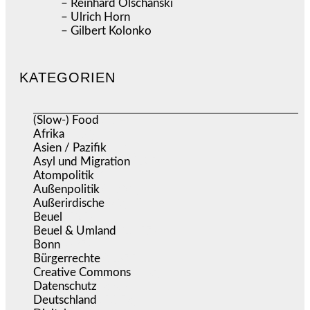
– Reinhard Olschanski
– Ulrich Horn
– Gilbert Kolonko
KATEGORIEN
(Slow-) Food
(57)
Afrika
(508)
Asien / Pazifik
(634)
Asyl und Migration
(295)
Atompolitik
(1)
Außenpolitik
(1.721)
Außerirdische
(39)
Beuel
(525)
Beuel & Umland
(2.457)
Bonn
(637)
Bürgerrechte
(1.675)
Creative Commons
(467)
Datenschutz
(380)
Deutschland
(5.053)