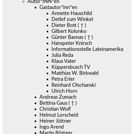
Autor*INN*en
Gastautor*inn*en
Annette Hauschild
Detlef zum Winkel
Dieter Bott ( † )
Gilbert Kolonko
Günter Bannas ( † )
Hanspeter Knirsch
Informationsstelle Lateinamerika
Julia Reda
Klaus Vater
Küppersbusch TV
Matthias W. Birkwald
Petra Erler
Reinhard Olschanski
Ulrich Horn
Andreas Zumach
Bettina Gaus ( † )
Christian Wolf
Helmut Lorscheid
Heiner Jüttner
Ingo Arend
Martin Böttger