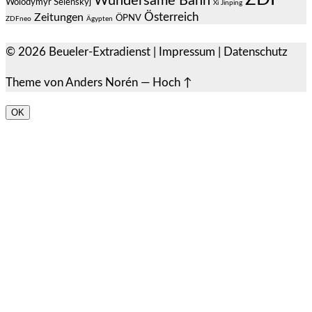
Wundersame Bahn
Wolodymyr Selenskyj
Xi Jinping
Österreich
Zeitungen
ÖPNV
ZDFneo
Ägypten
© 2026
Beueler-Extradienst
|
Impressum
|
Datenschutz
Theme von
Anders Norén
—
Hoch ↑
OK