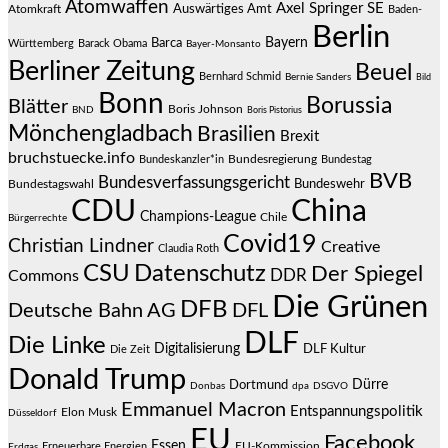
Atomwaffen
Axel Springer SE
Auswärtiges Amt
Atomkraft
Baden-
Berlin
Bayern
Barca
Württemberg
Barack Obama
Bayer-Monsanto
Berliner Zeitung
Beuel
Bernhard Schmid
Bernie Sanders
Bild
Bonn
Borussia
Blätter
Boris Johnson
BND
Boris Pistorius
Mönchengladbach
Brasilien
Brexit
bruchstuecke.info
Bundesregierung
Bundestag
Bundeskanzler*in
BVB
Bundesverfassungsgericht
Bundeswehr
Bundestagswahl
CDU
China
Champions-League
Chile
Bürgerrechte
Covid19
Christian Lindner
Creative
Claudia Roth
CSU
Datenschutz
Der Spiegel
DDR
Commons
Die Grünen
DFB
Deutsche Bahn AG
DFL
DLF
Die Linke
Digitalisierung
DLF Kultur
Die Zeit
Donald Trump
Dürre
Dortmund
Donbas
dpa
DSGVO
Emmanuel Macron
Entspannungspolitik
Elon Musk
Düsseldorf
EU
Facebook
Essen
EU-Kommission
Erneuerbare Energien
Erdgas