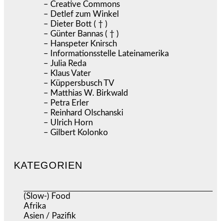
– Creative Commons
– Detlef zum Winkel
– Dieter Bott ( † )
– Günter Bannas ( † )
– Hanspeter Knirsch
– Informationsstelle Lateinamerika
– Julia Reda
– Klaus Vater
– Küppersbusch TV
– Matthias W. Birkwald
– Petra Erler
– Reinhard Olschanski
– Ulrich Horn
– Gilbert Kolonko
KATEGORIEN
(Slow-) Food
(57)
Afrika
(508)
Asien / Pazifik
(634)