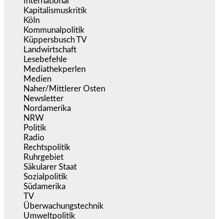
International
(5.496)
Kapitalismuskritik
(254)
Köln
(338)
Kommunalpolitik
(255)
Küppersbusch TV
(153)
Landwirtschaft
(216)
Lesebefehle
(2.605)
Mediathekperlen
(536)
Medien
(5.355)
Naher/Mittlerer Osten
(828)
Newsletter
(1.068)
Nordamerika
(1.141)
NRW
(977)
Politik
(9.188)
Radio
(484)
Rechtspolitik
(533)
Ruhrgebiet
(392)
Säkularer Staat
(70)
Sozialpolitik
(1.233)
Südamerika
(471)
TV
(1.714)
Überwachungstechnik
(545)
Umweltpolitik
(640)