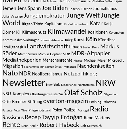
Italien
Jacobin
Jan Böhmermann
Japan
Jair Bolsonaro
Jan Christian Müller
Joe Biden
Jemen
Jens Spahn
Journalismus
Joseph Fischer
Junge Welt
Jungle
Jungdemokraten
Julian Assange
World
Katar
Jürgen Trittin
Kapitalismus
Katja
Karl Lauterbach
Klimawandel
KI
Klimaschutz
Dörner
Koalitionen
Kolumbien
Köln
Kunst
Künstliche
Kommunalverwaltungen
Krieg
Konrad Adenauer
Landwirtschaft
Markus
Libyen
Intelligenz (KI)
Lucien Favre
Söder
MDR-Altpapier
Martin Schulz
Mathias Döpfner
MDR
Mediathekperlen
Menschenrechte
Michael Maier
Microsoft
Mexico
Migration
Nachdenkseiten
Mohammed bin Salman (MBS)
München
Nato
NDR
Netzpolitik.org
Neoliberalismus
Newsletter
NRW
New York
Niederlande
Northstream
Olaf Scholz
NSU-Komplex
Oberbürgermeister*in
Oligarchen
overton-magazin
Otto-Brenner-Stiftung
Oxiblog
Palästina
Radio
Polizei
Polen
Pflegenotstand
Patente
Peter Thiel
Portugal
Recep Tayyip Erdoğan
Rassismus
Rene Martens
Rente
Robert Habeck
René Benko
Rolf Mützenich