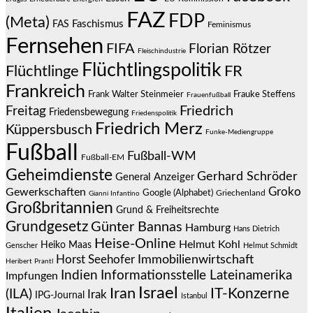
FAZ
FDP
(Meta)
Faschismus
FAS
Feminismus
Fernsehen
FIFA
Florian Rötzer
Fleischindustrie
Flüchtlingspolitik
Flüchtlinge
FR
Frankreich
Frauke Steffens
Frank Walter Steinmeier
Frauenfußball
Friedrich
Freitag
Friedensbewegung
Friedenspolitik
Friedrich Merz
Küppersbusch
Funke-Mediengruppe
Fußball
Fußball-WM
Fußball-EM
Geheimdienste
Gerhard Schröder
General Anzeiger
Groko
Gewerkschaften
Google (Alphabet)
Griechenland
Gianni Infantino
Großbritannien
Grund & Freiheitsrechte
Grundgesetz
Günter Bannas
Hamburg
Hans Dietrich
Heise-Online
Helmut Kohl
Heiko Maas
Genscher
Helmut Schmidt
Immobilienwirtschaft
Horst Seehofer
Heribert Prantl
Indien
Informationsstelle Lateinamerika
Impfungen
Israel
Iran
IT-Konzerne
(ILA)
Irak
IPG-Journal
Istanbul