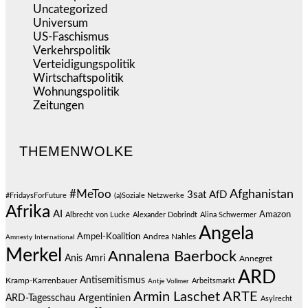
Uncategorized
(144)
Universum
(38)
US-Faschismus
(344)
Verkehrspolitik
(538)
Verteidigungspolitik
(683)
Wirtschaftspolitik
(1.120)
Wohnungspolitik
(112)
Zeitungen
(524)
THEMENWOLKE
#MeToo
Afghanistan
3sat
AfD
#FridaysForFuture
(a)Soziale Netzwerke
Afrika
AI
Amazon
Albrecht von Lucke
Alexander Dobrindt
Alina Schwermer
Angela
Ampel-Koalition
Andrea Nahles
Amnesty International
Merkel
Annalena Baerbock
Anis Amri
Annegret
ARD
Antisemitismus
Kramp-Karrenbauer
Arbeitsmarkt
Antje Vollmer
Armin Laschet
ARTE
Argentinien
ARD-Tagesschau
Asylrecht