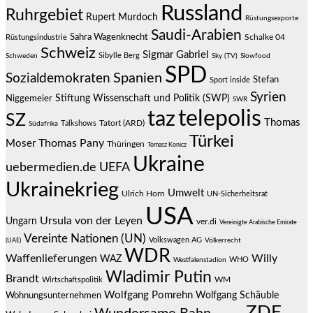
Russland
Ruhrgebiet
Rupert Murdoch
Rüstungsexporte
Saudi-Arabien
Sahra Wagenknecht
Schalke 04
Rüstungsindustrie
Schweiz
Sigmar Gabriel
Sibylle Berg
Schweden
Sky (TV)
Slowfood
SPD
Spanien
Sozialdemokraten
Stefan
Sport inside
Syrien
Stiftung Wissenschaft und Politik (SWP)
Niggemeier
SWR
telepolis
taz
SZ
Thomas
Talkshows
Tatort (ARD)
Südafrika
Türkei
Thomas Pany
Moser
Thüringen
Tomasz Konicz
Ukraine
uebermedien.de
UEFA
Ukrainekrieg
Umwelt
Ulrich Horn
UN-Sicherheitsrat
USA
Ursula von der Leyen
Ungarn
ver.di
Vereinigte Arabische Emirate
Vereinte Nationen (UN)
Volkswagen AG
(UAE)
Völkerrecht
WDR
Waffenlieferungen
Willy
WAZ
WHO
Westfalenstadion
Wladimir Putin
Brandt
Wirtschaftspolitik
WM
Wolfgang Pomrehn
Wolfgang Schäuble
Wohnungsunternehmen
ZDF