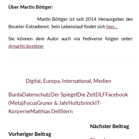
Über Martin Böttger:
Martin Böttger ist seit 2014 Herausgeber des
Beueler-Extradienst. Sein Lebenslauf findet sich
hier...
Sie können dem Autor auch via Fediverse folgen unter:
@martin.boettger
Digital
,
Europa
,
International
,
Medien
Burda
Datenschutz
Der Spiegel
Die Zeit
DLF
Facebook
(Meta)
Focus
Gruner & Jahr
Holtzbrinck
IT-
Konzerne
Matthias Dell
Stern
Nächster Beitrag
Vorheriger Beitrag