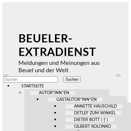
BEUELER-
EXTRADIENST
Meldungen und Meinungen aus
Beuel und der Welt
Mobile-
Suchfel
Suchen
Menü
ein-/au
nach:
ein-/ausblenden
STARTSEITE
AUTOR*INN*EN
GASTAUTOR*INN*EN
ANNETTE HAUSCHILD
DETLEF ZUM WINKEL
DIETER BOTT ( † )
GILBERT KOLONKO