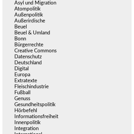
Asyl und Migration
(295)
Atompolitik
(1)
Außenpolitik
(1.721)
Außerirdische
(39)
Beuel
(525)
Beuel & Umland
(2.457)
Bonn
(637)
Bürgerrechte
(1.673)
Creative Commons
(466)
Datenschutz
(379)
Deutschland
(5.051)
Digital
(1.978)
Europa
(3.274)
Extratexte
(199)
Fleischindustrie
(50)
Fußball
(1.518)
Genuss
(1.206)
Gesundheitspolitik
(852)
Hörbefehl
(166)
Informationsfreiheit
(16)
Innenpolitik
(1.922)
Integration
(443)