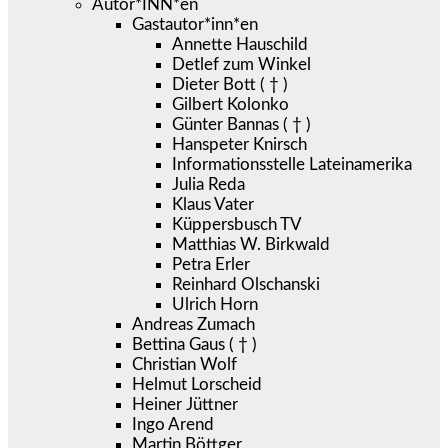
Autor*INN*en
Gastautor*inn*en
Annette Hauschild
Detlef zum Winkel
Dieter Bott ( † )
Gilbert Kolonko
Günter Bannas ( † )
Hanspeter Knirsch
Informationsstelle Lateinamerika
Julia Reda
Klaus Vater
Küppersbusch TV
Matthias W. Birkwald
Petra Erler
Reinhard Olschanski
Ulrich Horn
Andreas Zumach
Bettina Gaus ( † )
Christian Wolf
Helmut Lorscheid
Heiner Jüttner
Ingo Arend
Martin Böttger