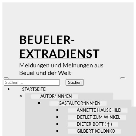
BEUELER-
EXTRADIENST
Meldungen und Meinungen aus
Beuel und der Welt
Mobile-
Suchfel
Suchen
Menü
ein-/au
nach:
ein-/ausblenden
STARTSEITE
AUTOR*INN*EN
GASTAUTOR*INN*EN
ANNETTE HAUSCHILD
DETLEF ZUM WINKEL
DIETER BOTT ( † )
GILBERT KOLONKO