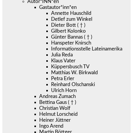
Autor*INN*en
Gastautor*inn*en
Annette Hauschild
Detlef zum Winkel
Dieter Bott ( † )
Gilbert Kolonko
Günter Bannas ( † )
Hanspeter Knirsch
Informationsstelle Lateinamerika
Julia Reda
Klaus Vater
Küppersbusch TV
Matthias W. Birkwald
Petra Erler
Reinhard Olschanski
Ulrich Horn
Andreas Zumach
Bettina Gaus ( † )
Christian Wolf
Helmut Lorscheid
Heiner Jüttner
Ingo Arend
Martin Böttger