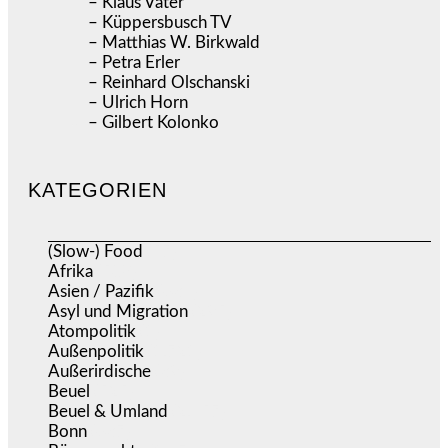
– Klaus Vater
– Küppersbusch TV
– Matthias W. Birkwald
– Petra Erler
– Reinhard Olschanski
– Ulrich Horn
– Gilbert Kolonko
KATEGORIEN
(Slow-) Food
(57)
Afrika
(508)
Asien / Pazifik
(634)
Asyl und Migration
(295)
Atompolitik
(1)
Außenpolitik
(1.721)
Außerirdische
(39)
Beuel
(525)
Beuel & Umland
(2.457)
Bonn
(637)