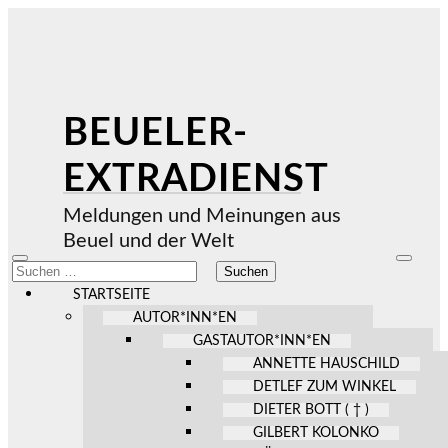
BEUELER-
EXTRADIENST
Meldungen und Meinungen aus
Beuel und der Welt
Mobile-
Suchfel
Suchen
Menü
ein-/au
nach:
ein-/ausblenden
STARTSEITE
AUTOR*INN*EN
GASTAUTOR*INN*EN
ANNETTE HAUSCHILD
DETLEF ZUM WINKEL
DIETER BOTT ( † )
GILBERT KOLONKO