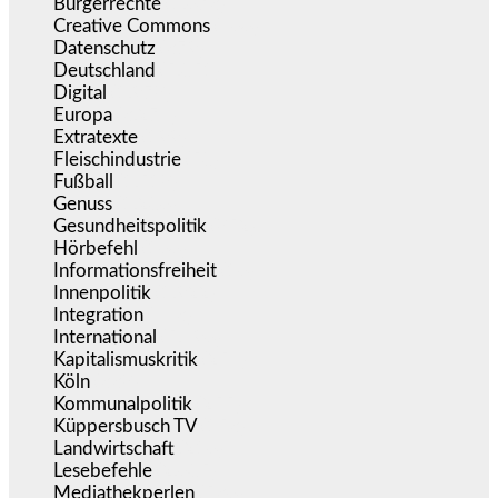
Bürgerrechte
(1.673)
Creative Commons
(466)
Datenschutz
(379)
Deutschland
(5.051)
Digital
(1.978)
Europa
(3.274)
Extratexte
(199)
Fleischindustrie
(50)
Fußball
(1.518)
Genuss
(1.206)
Gesundheitspolitik
(852)
Hörbefehl
(166)
Informationsfreiheit
(16)
Innenpolitik
(1.922)
Integration
(443)
International
(5.496)
Kapitalismuskritik
(254)
Köln
(338)
Kommunalpolitik
(255)
Küppersbusch TV
(153)
Landwirtschaft
(216)
Lesebefehle
(2.605)
Mediathekperlen
(536)