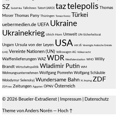
telepolis
taz
SZ
Thomas
Talkshows
Tatort (ARD)
Südafrika
Türkei
Thomas Pany
Moser
Thüringen
Tomasz Konicz
Ukraine
uebermedien.de
UEFA
Ukrainekrieg
Umwelt
Ulrich Horn
UN-Sicherheitsrat
USA
Ursula von der Leyen
Ungarn
ver.di
Vereinigte Arabische Emirate
Vereinte Nationen (UN)
Volkswagen AG
(UAE)
Völkerrecht
WDR
Waffenlieferungen
Willy
WAZ
WHO
Westfalenstadion
Wladimir Putin
Brandt
Wirtschaftspolitik
WM
Wolfgang Pomrehn
Wolfgang Schäuble
Wohnungsunternehmen
ZDF
Wundersame Bahn
Wolodymyr Selenskyj
Xi Jinping
Österreich
Zeitungen
ÖPNV
ZDFneo
Ägypten
© 2026
Beueler-Extradienst
|
Impressum
|
Datenschutz
Theme von
Anders Norén
—
Hoch ↑