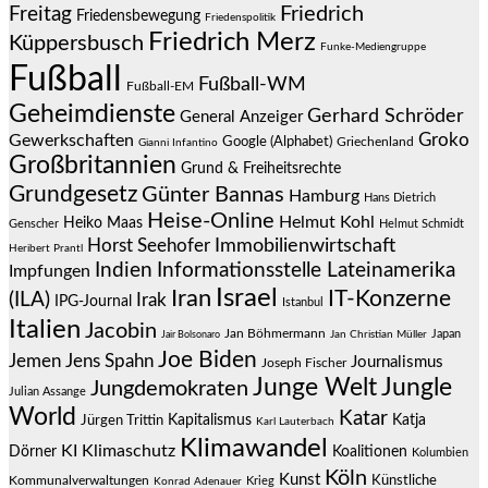
Friedrich
Freitag
Friedensbewegung
Friedenspolitik
Friedrich Merz
Küppersbusch
Funke-Mediengruppe
Fußball
Fußball-WM
Fußball-EM
Geheimdienste
Gerhard Schröder
General Anzeiger
Groko
Gewerkschaften
Google (Alphabet)
Griechenland
Gianni Infantino
Großbritannien
Grund & Freiheitsrechte
Grundgesetz
Günter Bannas
Hamburg
Hans Dietrich
Heise-Online
Helmut Kohl
Heiko Maas
Genscher
Helmut Schmidt
Immobilienwirtschaft
Horst Seehofer
Heribert Prantl
Indien
Informationsstelle Lateinamerika
Impfungen
Israel
Iran
IT-Konzerne
(ILA)
Irak
IPG-Journal
Istanbul
Italien
Jacobin
Jan Böhmermann
Japan
Jair Bolsonaro
Jan Christian Müller
Joe Biden
Jemen
Jens Spahn
Journalismus
Joseph Fischer
Junge Welt
Jungle
Jungdemokraten
Julian Assange
World
Katar
Jürgen Trittin
Kapitalismus
Katja
Karl Lauterbach
Klimawandel
KI
Klimaschutz
Dörner
Koalitionen
Kolumbien
Köln
Kunst
Künstliche
Kommunalverwaltungen
Krieg
Konrad Adenauer