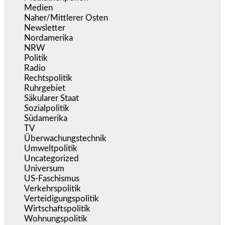
Medien
(5.355)
Naher/Mittlerer Osten
(828)
Newsletter
(1.068)
Nordamerika
(1.141)
NRW
(977)
Politik
(9.188)
Radio
(484)
Rechtspolitik
(533)
Ruhrgebiet
(392)
Säkularer Staat
(70)
Sozialpolitik
(1.233)
Südamerika
(471)
TV
(1.714)
Überwachungstechnik
(545)
Umweltpolitik
(640)
Uncategorized
(144)
Universum
(38)
US-Faschismus
(344)
Verkehrspolitik
(538)
Verteidigungspolitik
(683)
Wirtschaftspolitik
(1.120)
Wohnungspolitik
(112)