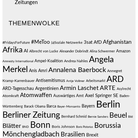
Zeitungen
(524)
THEMENWOLKE
#MeToo
Afghanistan
3sat
AfD
#FridaysForFuture
(a)Soziale Netzwerke
Afrika
AI
Amazon
Albrecht von Lucke
Alexander Dobrindt
Alina Schwermer
Angela
Ampel-Koalition
Andrea Nahles
Amnesty International
Merkel
Annalena Baerbock
Anis Amri
Annegret
ARD
Antisemitismus
Kramp-Karrenbauer
Arbeitsmarkt
Antje Vollmer
Armin Laschet
ARTE
Argentinien
ARD-Tagesschau
Asylrecht
Atomwaffen
Axel Springer SE
Auswärtiges Amt
Atomkraft
Baden-
Berlin
Bayern
Barca
Württemberg
Barack Obama
Bayer-Monsanto
Berliner Zeitung
Beuel
Bernhard Schmid
Bernie Sanders
Bild
Bonn
Borussia
Blätter
Boris Johnson
BND
Boris Pistorius
Mönchengladbach
Brasilien
Brexit