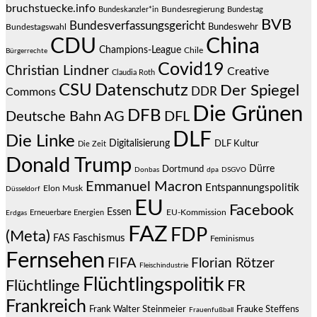
bruchstuecke.info
Bundesregierung
Bundestag
Bundeskanzler*in
BVB
Bundesverfassungsgericht
Bundeswehr
Bundestagswahl
CDU
China
Champions-League
Chile
Bürgerrechte
Covid19
Christian Lindner
Creative
Claudia Roth
CSU
Datenschutz
Der Spiegel
DDR
Commons
Die Grünen
DFB
Deutsche Bahn AG
DFL
DLF
Die Linke
Digitalisierung
DLF Kultur
Die Zeit
Donald Trump
Dürre
Dortmund
Donbas
dpa
DSGVO
Emmanuel Macron
Entspannungspolitik
Elon Musk
Düsseldorf
EU
Facebook
Essen
EU-Kommission
Erneuerbare Energien
Erdgas
FAZ
FDP
(Meta)
Faschismus
FAS
Feminismus
Fernsehen
FIFA
Florian Rötzer
Fleischindustrie
Flüchtlingspolitik
Flüchtlinge
FR
Frankreich
Frauke Steffens
Frank Walter Steinmeier
Frauenfußball