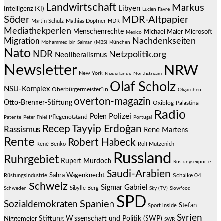
Landwirtschaft
Markus
Libyen
Intelligenz (KI)
Lucien Favre
Söder
MDR-Altpapier
Martin Schulz
Mathias Döpfner
MDR
Mediathekperlen
Menschenrechte
Michael Maier
Microsoft
Mexico
Migration
Nachdenkseiten
Mohammed bin Salman (MBS)
München
Nato
NDR
Netzpolitik.org
Neoliberalismus
Newsletter
NRW
New York
Niederlande
Northstream
Olaf Scholz
NSU-Komplex
Oberbürgermeister*in
Oligarchen
overton-magazin
Otto-Brenner-Stiftung
Oxiblog
Palästina
Radio
Polizei
Polen
Pflegenotstand
Patente
Peter Thiel
Portugal
Recep Tayyip Erdoğan
Rassismus
Rene Martens
Rente
Robert Habeck
René Benko
Rolf Mützenich
Russland
Ruhrgebiet
Rupert Murdoch
Rüstungsexporte
Saudi-Arabien
Sahra Wagenknecht
Schalke 04
Rüstungsindustrie
Schweiz
Sigmar Gabriel
Sibylle Berg
Schweden
Sky (TV)
Slowfood
SPD
Spanien
Sozialdemokraten
Stefan
Sport inside
Syrien
Stiftung Wissenschaft und Politik (SWP)
Niggemeier
SWR