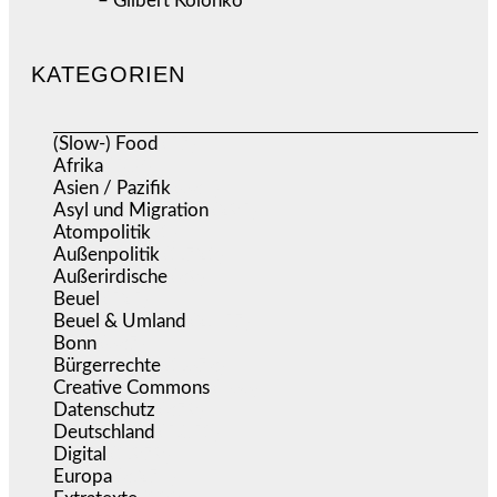
– Gilbert Kolonko
KATEGORIEN
(Slow-) Food
(57)
Afrika
(508)
Asien / Pazifik
(634)
Asyl und Migration
(295)
Atompolitik
(1)
Außenpolitik
(1.721)
Außerirdische
(39)
Beuel
(525)
Beuel & Umland
(2.457)
Bonn
(637)
Bürgerrechte
(1.673)
Creative Commons
(466)
Datenschutz
(379)
Deutschland
(5.051)
Digital
(1.979)
Europa
(3.274)