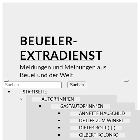
BEUELER-
EXTRADIENST
Meldungen und Meinungen aus
Beuel und der Welt
Mobile-
Suchfel
Suchen
Menü
ein-/au
nach:
ein-/ausblenden
STARTSEITE
AUTOR*INN*EN
GASTAUTOR*INN*EN
ANNETTE HAUSCHILD
DETLEF ZUM WINKEL
DIETER BOTT ( † )
GILBERT KOLONKO