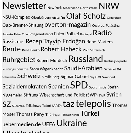
Newsletter
NRW
New York
Niederlande
Northstream
Olaf Scholz
NSU-Komplex
Oberbürgermeister*in
Oligarchen
overton-magazin
Otto-Brenner-Stiftung
Oxiblog
Palästina
Radio
Polizei
Polen
Pflegenotstand
Patente
Peter Thiel
Portugal
Recep Tayyip Erdoğan
Rassismus
Rene Martens
Rente
Robert Habeck
René Benko
Rolf Mützenich
Russland
Ruhrgebiet
Rupert Murdoch
Rüstungsexporte
Saudi-Arabien
Sahra Wagenknecht
Schalke 04
Rüstungsindustrie
Schweiz
Sigmar Gabriel
Sibylle Berg
Schweden
Sky (TV)
Slowfood
SPD
Spanien
Sozialdemokraten
Stefan
Sport inside
Syrien
Stiftung Wissenschaft und Politik (SWP)
Niggemeier
SWR
telepolis
taz
SZ
Thomas
Talkshows
Tatort (ARD)
Südafrika
Türkei
Thomas Pany
Moser
Thüringen
Tomasz Konicz
Ukraine
uebermedien.de
UEFA