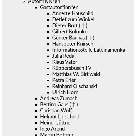
Autor*INN*en
Gastautor*inn*en
Annette Hauschild
Detlef zum Winkel
Dieter Bott ( † )
Gilbert Kolonko
Günter Bannas ( † )
Hanspeter Knirsch
Informationsstelle Lateinamerika
Julia Reda
Klaus Vater
Küppersbusch TV
Matthias W. Birkwald
Petra Erler
Reinhard Olschanski
Ulrich Horn
Andreas Zumach
Bettina Gaus ( † )
Christian Wolf
Helmut Lorscheid
Heiner Jüttner
Ingo Arend
Martin Böttger