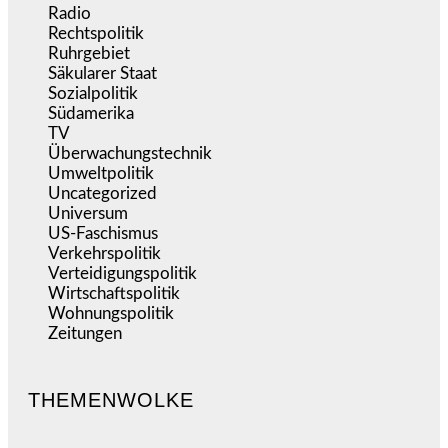
Radio
(484)
Rechtspolitik
(533)
Ruhrgebiet
(392)
Säkularer Staat
(70)
Sozialpolitik
(1.233)
Südamerika
(471)
TV
(1.714)
Überwachungstechnik
(545)
Umweltpolitik
(640)
Uncategorized
(144)
Universum
(39)
US-Faschismus
(344)
Verkehrspolitik
(538)
Verteidigungspolitik
(683)
Wirtschaftspolitik
(1.120)
Wohnungspolitik
(112)
Zeitungen
(524)
THEMENWOLKE