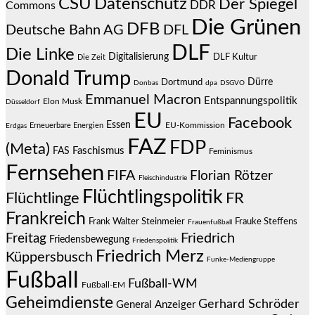
CSU
Datenschutz
Der Spiegel
DDR
Commons
Die Grünen
DFB
Deutsche Bahn AG
DFL
DLF
Die Linke
Digitalisierung
DLF Kultur
Die Zeit
Donald Trump
Dürre
Dortmund
Donbas
dpa
DSGVO
Emmanuel Macron
Entspannungspolitik
Elon Musk
Düsseldorf
EU
Facebook
Essen
EU-Kommission
Erneuerbare Energien
Erdgas
FAZ
FDP
(Meta)
Faschismus
FAS
Feminismus
Fernsehen
FIFA
Florian Rötzer
Fleischindustrie
Flüchtlingspolitik
Flüchtlinge
FR
Frankreich
Frauke Steffens
Frank Walter Steinmeier
Frauenfußball
Friedrich
Freitag
Friedensbewegung
Friedenspolitik
Friedrich Merz
Küppersbusch
Funke-Mediengruppe
Fußball
Fußball-WM
Fußball-EM
Geheimdienste
Gerhard Schröder
General Anzeiger