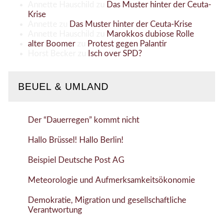
Annette Hauschild
zu
Das Muster hinter der Ceuta-
Krise
Annette
zu
Das Muster hinter der Ceuta-Krise
Annette Hauschild
zu
Marokkos dubiose Rolle
alter Boomer
zu
Protest gegen Palantir
Horst Becker
zu
Isch over SPD?
BEUEL & UMLAND
Der “Dauerregen” kommt nicht
Hallo Brüssel! Hallo Berlin!
Beispiel Deutsche Post AG
Meteorologie und Aufmerksamkeitsökonomie
Demokratie, Migration und gesellschaftliche
Verantwortung