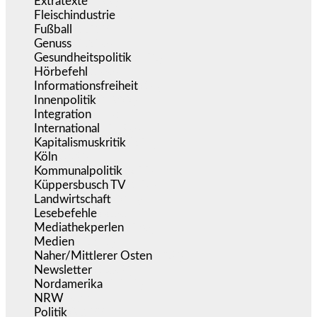
Extratexte
(199)
Fleischindustrie
(50)
Fußball
(1.518)
Genuss
(1.206)
Gesundheitspolitik
(852)
Hörbefehl
(166)
Informationsfreiheit
(16)
Innenpolitik
(1.922)
Integration
(443)
International
(5.496)
Kapitalismuskritik
(254)
Köln
(338)
Kommunalpolitik
(255)
Küppersbusch TV
(153)
Landwirtschaft
(216)
Lesebefehle
(2.605)
Mediathekperlen
(536)
Medien
(5.356)
Naher/Mittlerer Osten
(828)
Newsletter
(1.068)
Nordamerika
(1.141)
NRW
(977)
Politik
(9.188)