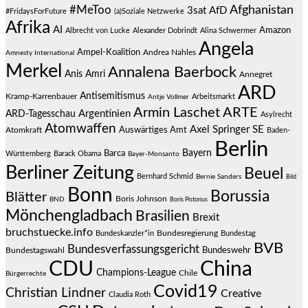
#MeToo
Afghanistan
3sat
AfD
#FridaysForFuture
(a)Soziale Netzwerke
Afrika
AI
Amazon
Albrecht von Lucke
Alexander Dobrindt
Alina Schwermer
Angela
Ampel-Koalition
Andrea Nahles
Amnesty International
Merkel
Annalena Baerbock
Anis Amri
Annegret
ARD
Antisemitismus
Kramp-Karrenbauer
Arbeitsmarkt
Antje Vollmer
Armin Laschet
ARTE
Argentinien
ARD-Tagesschau
Asylrecht
Atomwaffen
Axel Springer SE
Auswärtiges Amt
Atomkraft
Baden-
Berlin
Bayern
Barca
Württemberg
Barack Obama
Bayer-Monsanto
Berliner Zeitung
Beuel
Bernhard Schmid
Bernie Sanders
Bild
Bonn
Borussia
Blätter
Boris Johnson
BND
Boris Pistorius
Mönchengladbach
Brasilien
Brexit
bruchstuecke.info
Bundesregierung
Bundestag
Bundeskanzler*in
BVB
Bundesverfassungsgericht
Bundeswehr
Bundestagswahl
CDU
China
Champions-League
Chile
Bürgerrechte
Covid19
Christian Lindner
Creative
Claudia Roth