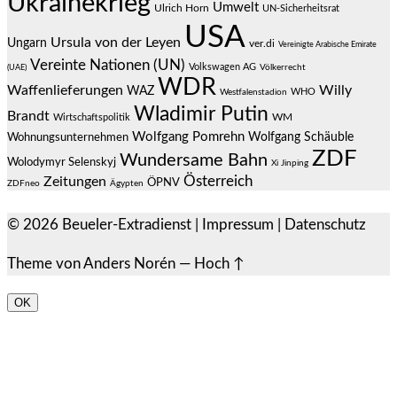
Ukrainekrieg
Umwelt
Ulrich Horn
UN-Sicherheitsrat
USA
Ursula von der Leyen
Ungarn
ver.di
Vereinigte Arabische Emirate
Vereinte Nationen (UN)
Volkswagen AG
(UAE)
Völkerrecht
WDR
Waffenlieferungen
Willy
WAZ
WHO
Westfalenstadion
Wladimir Putin
Brandt
Wirtschaftspolitik
WM
Wolfgang Pomrehn
Wolfgang Schäuble
Wohnungsunternehmen
ZDF
Wundersame Bahn
Wolodymyr Selenskyj
Xi Jinping
Österreich
Zeitungen
ÖPNV
ZDFneo
Ägypten
© 2026
Beueler-Extradienst
|
Impressum
|
Datenschutz
Theme von
Anders Norén
—
Hoch ↑
OK